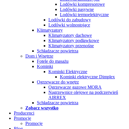
Lodówki kompresorowe
Lodówki pasywne
Lodówki termoelektryczne
Lodówki do zabudowy
Lodówki wolnostojące
Klimatyzatory
Klimatyzatory dachowe
Klimatyzatory podławkowe
Klimatyzatory przenośne
Schładzacze powietrza
Dom i Wnętrze
Fotele do masażu
Kominki
Kominki Elektryczne
Kominki elektryczne Dimplex
Ogrzewacze do wnętrz
Ogrzewacze gazowe MORA
Nagrzewnice olejowe na podczerwień
AIRREX
Schładzacze powietrza
Zobacz wszystko
Producenci
Promocje
Promocje
Blog