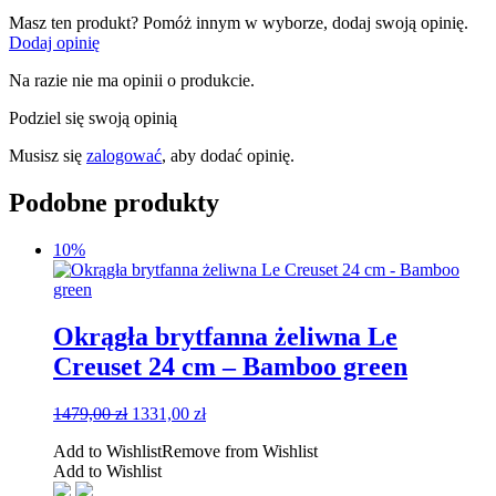
Masz ten produkt? Pomóż innym w wyborze, dodaj swoją opinię.
Dodaj opinię
Na razie nie ma opinii o produkcie.
Podziel się swoją opinią
Musisz się
zalogować
, aby dodać opinię.
Podobne produkty
10%
Okrągła brytfanna żeliwna Le
Creuset 24 cm – Bamboo green
Pierwotna
Aktualna
1479,00
zł
1331,00
zł
cena
cena
Add to Wishlist
Remove from Wishlist
wynosiła:
wynosi:
Add to Wishlist
1479,00 zł.
1331,00 zł.