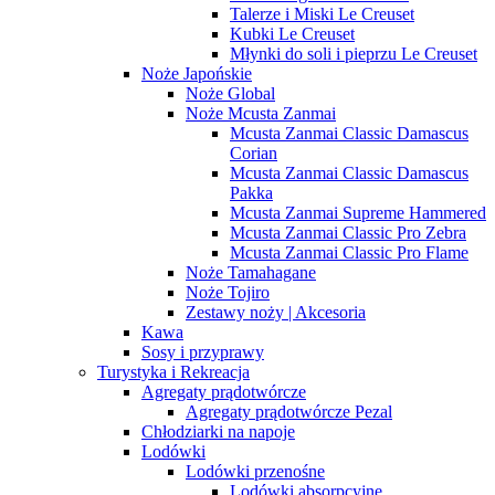
Talerze i Miski Le Creuset
Kubki Le Creuset
Młynki do soli i pieprzu Le Creuset
Noże Japońskie
Noże Global
Noże Mcusta Zanmai
Mcusta Zanmai Classic Damascus
Corian
Mcusta Zanmai Classic Damascus
Pakka
Mcusta Zanmai Supreme Hammered
Mcusta Zanmai Classic Pro Zebra
Mcusta Zanmai Classic Pro Flame
Noże Tamahagane
Noże Tojiro
Zestawy noży | Akcesoria
Kawa
Sosy i przyprawy
Turystyka i Rekreacja
Agregaty prądotwórcze
Agregaty prądotwórcze Pezal
Chłodziarki na napoje
Lodówki
Lodówki przenośne
Lodówki absorpcyjne