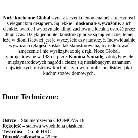
Noże kuchenne Global
słyną z łączenia fenomenalnej skuteczności
z eleganckim designem. Są lekkie i
doskonale wyważone
, a ich
cienkie, twarde i wytrzymałe klingi zachowują idealną ostrość przez
długi czas. Dzięki jednolitej konstrukcji noże są higieniczne, lepiej
leżą w dłoni i łatwiej jest je wyczyścić czy naostrzyć. Indywidualnie
wyważana rękojeść została tak skonstruowana, by redukować
zmęczenie i nie wyślizgiwać się z rąk. Noże Global,
zaprojektowane w 1985 r. przez
Komina Yamadę
, zdobyły wiele
międzynarodowych nagród i cieszą się niesłabnącym uznaniem
największych mistrzów kuchni – zarówno profesjonalistów, jak i
kuchmistrzów domowych.
Dane Techniczne:
Ostrze
– Stal nierdzewna CROMOVA 18
Rękojeść –
stalowa wypełniona piaskiem
Twardość
– 56-58 HRC
Długość całkowita
– 35 cm