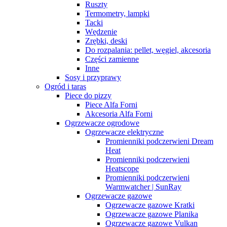
Ruszty
Termometry, lampki
Tacki
Wędzenie
Zrębki, deski
Do rozpalania: pellet, węgiel, akcesoria
Części zamienne
Inne
Sosy i przyprawy
Ogród i taras
Piece do pizzy
Piece Alfa Forni
Akcesoria Alfa Forni
Ogrzewacze ogrodowe
Ogrzewacze elektryczne
Promienniki podczerwieni Dream
Heat
Promienniki podczerwieni
Heatscope
Promienniki podczerwieni
Warmwatcher | SunRay
Ogrzewacze gazowe
Ogrzewacze gazowe Kratki
Ogrzewacze gazowe Planika
Ogrzewacze gazowe Vulkan