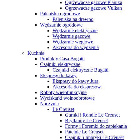
Ogrzewacze gazowe Planika
Ogrzewacze gazowe Vulkan
Paleniska ogrodowe
Paleniska na drewno
Wędzarnie ogrodowe
Wędzarnie elektryczne
Wędzarnie gazowe
Wędzarnie węglowe
Akcesoria do wędzenia
Kuchnia
Produkty Casa Bugatti
Czajniki elektryczne
Czajniki elektryczne Bugatti
Ekspresy do kawy
Ekspresy do kawy Jura
Akcesoria do ekspresów
Roboty wielofunkcyjne
Wyciskarki wolnoobrotowe
Naczynia
Le Creuset
Garnki i Rondle Le Creuset
Brytfanny Le Creuset
Formy i Foremki do zapiekania
Patelnie Le Creuset
Czajniki i Imbryki Le Creuset