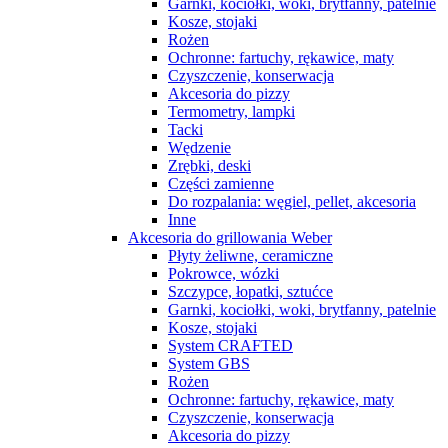
Garnki, kociołki, woki, brytfanny, patelnie
Kosze, stojaki
Rożen
Ochronne: fartuchy, rękawice, maty
Czyszczenie, konserwacja
Akcesoria do pizzy
Termometry, lampki
Tacki
Wędzenie
Zrębki, deski
Części zamienne
Do rozpalania: węgiel, pellet, akcesoria
Inne
Akcesoria do grillowania Weber
Płyty żeliwne, ceramiczne
Pokrowce, wózki
Szczypce, łopatki, sztućce
Garnki, kociołki, woki, brytfanny, patelnie
Kosze, stojaki
System CRAFTED
System GBS
Rożen
Ochronne: fartuchy, rękawice, maty
Czyszczenie, konserwacja
Akcesoria do pizzy