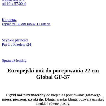
od 10 x
57,00
zł
Kup teraz
zapłać za 30 dni lub w 12 ratach
Szybkie płatności
PayU / Przelewy24
Sprawdź leasing
Europejski nóż do porcjowania 22 cm
Global GF-37
Ciężki nóż przeznaczony
do krojenia i porcjowania
gotowego
mięsa, pieczeni, szynki itp
.
Długa, wąska klinga
pozwala uzyskać
cienkie i równe plastry.