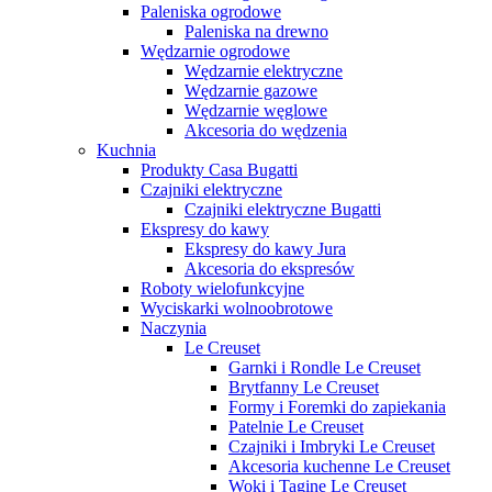
Paleniska ogrodowe
Paleniska na drewno
Wędzarnie ogrodowe
Wędzarnie elektryczne
Wędzarnie gazowe
Wędzarnie węglowe
Akcesoria do wędzenia
Kuchnia
Produkty Casa Bugatti
Czajniki elektryczne
Czajniki elektryczne Bugatti
Ekspresy do kawy
Ekspresy do kawy Jura
Akcesoria do ekspresów
Roboty wielofunkcyjne
Wyciskarki wolnoobrotowe
Naczynia
Le Creuset
Garnki i Rondle Le Creuset
Brytfanny Le Creuset
Formy i Foremki do zapiekania
Patelnie Le Creuset
Czajniki i Imbryki Le Creuset
Akcesoria kuchenne Le Creuset
Woki i Tagine Le Creuset