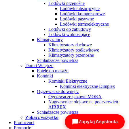
Lodówki przenośne
Lodówki absorpcyjne
Lodówki kompresorowe
Lodówki pasywne
Lodówki termoelektryczne
Lodówki do zabudowy
Lodówki wolnostojące
Klimatyzatory
Klimatyzatory dachowe
Klimatyzatory podławkowe
Klimatyzatory przenośne
Schładzacze powietrza
Dom i Wnętrze
Fotele do masażu
Kominki
Kominki Elektryczne
Kominki elektryczne Dimplex
Ogrzewacze do wnętrz
Ogrzewacze gazowe MORA
Nagrzewnice olejowe na podczerwień
AIRREX
Schładzacze powietrza
Zobacz wszystko
Zapytaj Asystenta
Producenci
Promocje