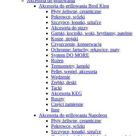
Akcesoria do grillowania
Akcesoria do grillowania Broil King
Płyty żeliwne, ceramiczne
Pokrowce, wózki
Szczypce, łopatki, sztućce
Akcesoria do pizzy
Garnki, kociołki, woki, brytfanny, patelnie
Kosze, stojaki
Czyszczenie, konserwacja
Ochronne: fartuchy, rękawice, maty
System DO MORE
Rożen
Termometry, lampki
Pellet, węgiel, akcesoria
Wędzenie
Zrębki, deski
Tacki
Akcesoria KEG
Ruszty
Części zamienne
Inne
Akcesoria do grillowania Napoleon
Płyty żeliwne, ceramiczne
Pokrowce, wózki
Szczypce, łopatki, sztućce