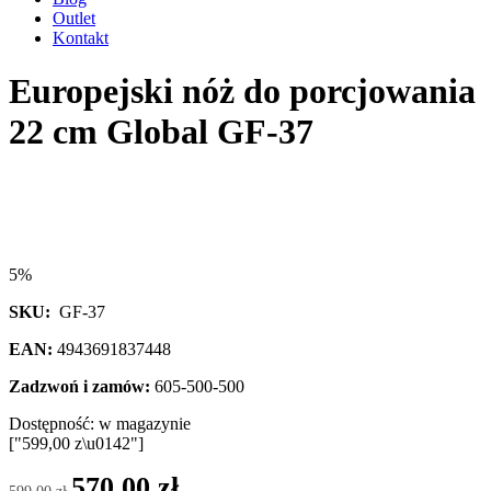
Outlet
Kontakt
Europejski nóż do porcjowania
22 cm Global GF-37
5%
SKU:
GF-37
EAN:
4943691837448
Zadzwoń i zamów:
605-500-500
Dostępność:
w magazynie
["599,00 z\u0142"]
Pierwotna
Aktualna
570,00
zł
599,00
zł