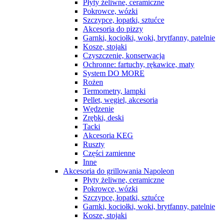
Płyty żeliwne, ceramiczne
Pokrowce, wózki
Szczypce, łopatki, sztućce
Akcesoria do pizzy
Garnki, kociołki, woki, brytfanny, patelnie
Kosze, stojaki
Czyszczenie, konserwacja
Ochronne: fartuchy, rękawice, maty
System DO MORE
Rożen
Termometry, lampki
Pellet, węgiel, akcesoria
Wędzenie
Zrębki, deski
Tacki
Akcesoria KEG
Ruszty
Części zamienne
Inne
Akcesoria do grillowania Napoleon
Płyty żeliwne, ceramiczne
Pokrowce, wózki
Szczypce, łopatki, sztućce
Garnki, kociołki, woki, brytfanny, patelnie
Kosze, stojaki