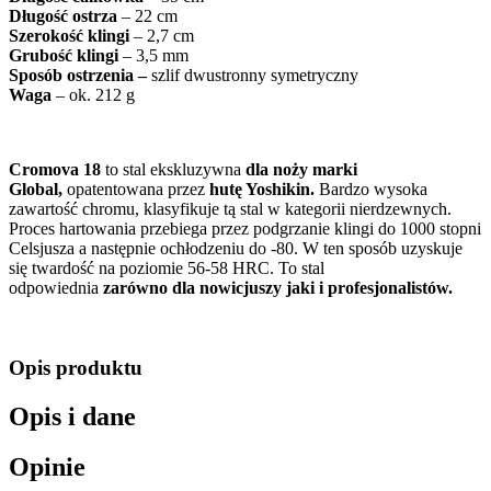
Długość ostrza
– 22 cm
Szerokość klingi
– 2,7 cm
Grubość klingi
– 3,5 mm
Sposób ostrzenia –
szlif dwustronny symetryczny
Waga
– ok. 212 g
Cromova 18
to stal ekskluzywna
dla noży marki
Global,
opatentowana przez
hutę Yoshikin.
Bardzo wysoka
zawartość chromu, klasyfikuje tą stal w kategorii nierdzewnych.
Proces hartowania przebiega przez podgrzanie klingi do 1000 stopni
Celsjusza a następnie ochłodzeniu do -80. W ten sposób uzyskuje
się twardość na poziomie 56-58 HRC. To stal
odpowiednia
zarówno dla nowicjuszy jaki i profesjonalistów.
Opis produktu
Opis i dane
Opinie