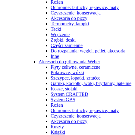
Rożen
Ochronne: fartuchy, rękawice, maty
Czyszczenie, konserwacja
Akcesoria do pizzy
Termometry, lampki
Tacki
Wędzenie
Zrębki, deski
Części zamienne
Do rozpalania: węgiel, pellet, akcesoria
Inne
Akcesoria do grillowania Weber
Płyty żeliwne, ceramiczne
Pokrowce, wózki
Szczypce, łopatki, sztućce
Garnki, kociołki, woki, brytfanny, patelnie
Kosze, stojaki
System CRAFTED
System GBS
Rożen
Ochronne: fartuchy, rękawice, maty
Czyszczenie, konserwacja
Akcesoria do pizzy
Ruszty
Książki