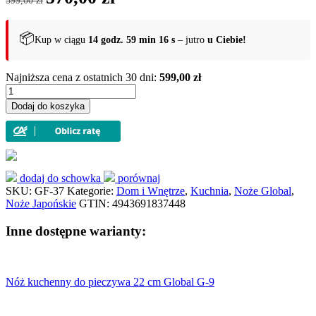
cena
cena
wynosiła:
wynosi:
599,00 zł.
570,00 zł.
📦
Kup w ciągu
14 godz. 59 min 16 s
– jutro
u Ciebie!
Najniższa cena z ostatnich 30 dni:
599,00 zł
ilość
Europejski
Dodaj do koszyka
nóż
do
porcjowania
22
cm
Global
dodaj do schowka
porównaj
GF-
SKU:
GF-37
Kategorie:
Dom i Wnętrze
,
Kuchnia
,
Noże Global
,
37
Noże Japońskie
GTIN:
4943691837448
Inne dostępne warianty:
Nóż kuchenny do pieczywa 22 cm Global G-9