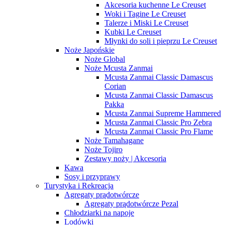
Akcesoria kuchenne Le Creuset
Woki i Tagine Le Creuset
Talerze i Miski Le Creuset
Kubki Le Creuset
Młynki do soli i pieprzu Le Creuset
Noże Japońskie
Noże Global
Noże Mcusta Zanmai
Mcusta Zanmai Classic Damascus
Corian
Mcusta Zanmai Classic Damascus
Pakka
Mcusta Zanmai Supreme Hammered
Mcusta Zanmai Classic Pro Zebra
Mcusta Zanmai Classic Pro Flame
Noże Tamahagane
Noże Tojiro
Zestawy noży | Akcesoria
Kawa
Sosy i przyprawy
Turystyka i Rekreacja
Agregaty prądotwórcze
Agregaty prądotwórcze Pezal
Chłodziarki na napoje
Lodówki