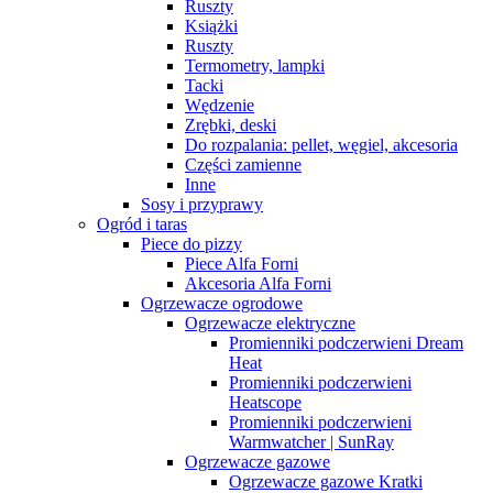
Ruszty
Książki
Ruszty
Termometry, lampki
Tacki
Wędzenie
Zrębki, deski
Do rozpalania: pellet, węgiel, akcesoria
Części zamienne
Inne
Sosy i przyprawy
Ogród i taras
Piece do pizzy
Piece Alfa Forni
Akcesoria Alfa Forni
Ogrzewacze ogrodowe
Ogrzewacze elektryczne
Promienniki podczerwieni Dream
Heat
Promienniki podczerwieni
Heatscope
Promienniki podczerwieni
Warmwatcher | SunRay
Ogrzewacze gazowe
Ogrzewacze gazowe Kratki