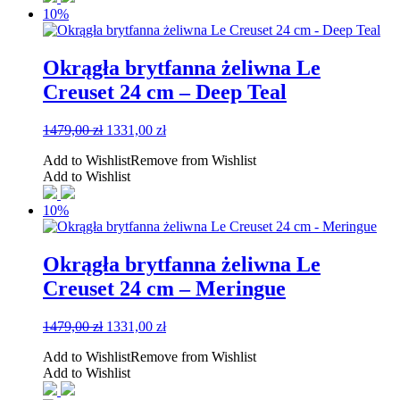
10%
Okrągła brytfanna żeliwna Le
Creuset 24 cm – Deep Teal
Pierwotna
Aktualna
1479,00
zł
1331,00
zł
cena
cena
Add to Wishlist
Remove from Wishlist
wynosiła:
wynosi:
Add to Wishlist
1479,00 zł.
1331,00 zł.
10%
Okrągła brytfanna żeliwna Le
Creuset 24 cm – Meringue
Pierwotna
Aktualna
1479,00
zł
1331,00
zł
cena
cena
Add to Wishlist
Remove from Wishlist
wynosiła:
wynosi:
Add to Wishlist
1479,00 zł.
1331,00 zł.