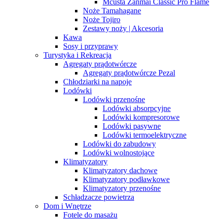
Mcusta Zanmai Classic Pro Flame
Noże Tamahagane
Noże Tojiro
Zestawy noży | Akcesoria
Kawa
Sosy i przyprawy
Turystyka i Rekreacja
Agregaty prądotwórcze
Agregaty prądotwórcze Pezal
Chłodziarki na napoje
Lodówki
Lodówki przenośne
Lodówki absorpcyjne
Lodówki kompresorowe
Lodówki pasywne
Lodówki termoelektryczne
Lodówki do zabudowy
Lodówki wolnostojące
Klimatyzatory
Klimatyzatory dachowe
Klimatyzatory podławkowe
Klimatyzatory przenośne
Schładzacze powietrza
Dom i Wnętrze
Fotele do masażu