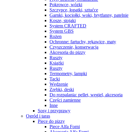
Pokrowce, wózki
Szczypce, łopatki, sztućce
Garnki, kociołki, woki, brytfanny, patelnie
Kosze, stojaki
System CRAFTED
System GBS
Rożen
Ochronne: fartuchy, rękawice, maty
Czyszczenie, konserwacja
Akcesoria do pizzy
Ruszty
Książki
Ruszty
Termometry, lampki
Tacki
Wędzenie
Zrębki, deski
Do rozpalania: pellet, węgiel, akcesoria
Części zamienne
Inne
Sosy i przyprawy
Ogród i taras
Piece do pizzy
Piece Alfa Forni
Akcesoria Alfa Forni