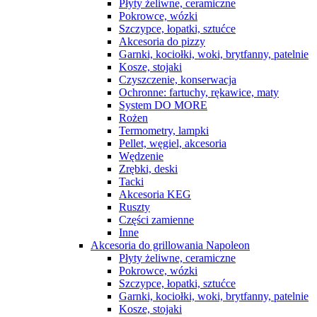
Płyty żeliwne, ceramiczne
Pokrowce, wózki
Szczypce, łopatki, sztućce
Akcesoria do pizzy
Garnki, kociołki, woki, brytfanny, patelnie
Kosze, stojaki
Czyszczenie, konserwacja
Ochronne: fartuchy, rękawice, maty
System DO MORE
Rożen
Termometry, lampki
Pellet, węgiel, akcesoria
Wędzenie
Zrębki, deski
Tacki
Akcesoria KEG
Ruszty
Części zamienne
Inne
Akcesoria do grillowania Napoleon
Płyty żeliwne, ceramiczne
Pokrowce, wózki
Szczypce, łopatki, sztućce
Garnki, kociołki, woki, brytfanny, patelnie
Kosze, stojaki