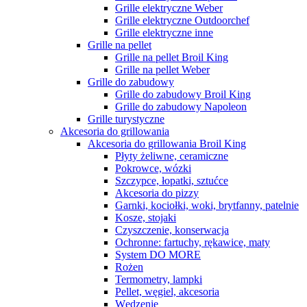
Grille elektryczne Weber
Grille elektryczne Outdoorchef
Grille elektryczne inne
Grille na pellet
Grille na pellet Broil King
Grille na pellet Weber
Grille do zabudowy
Grille do zabudowy Broil King
Grille do zabudowy Napoleon
Grille turystyczne
Akcesoria do grillowania
Akcesoria do grillowania Broil King
Płyty żeliwne, ceramiczne
Pokrowce, wózki
Szczypce, łopatki, sztućce
Akcesoria do pizzy
Garnki, kociołki, woki, brytfanny, patelnie
Kosze, stojaki
Czyszczenie, konserwacja
Ochronne: fartuchy, rękawice, maty
System DO MORE
Rożen
Termometry, lampki
Pellet, węgiel, akcesoria
Wędzenie