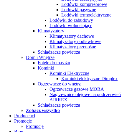
Lodówki kompresorowe
Lodówki pasywne
Lodówki termoelektryczne
Lodówki do zabudowy
Lodówki wolnostojące
Klimatyzatory
Klimatyzatory dachowe
Klimatyzatory podławkowe
Klimatyzatory przenośne
Schładzacze powietrza
Dom i Wnętrze
Fotele do masażu
Kominki
Kominki Elektryczne
Kominki elektryczne Dimplex
Ogrzewacze do wnętrz
Ogrzewacze gazowe MORA
Nagrzewnice olejowe na podczerwień
AIRREX
Schładzacze powietrza
Zobacz wszystko
Producenci
Promocje
Promocje
Blog