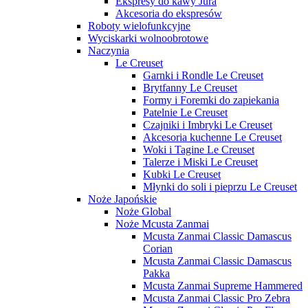
Ekspresy do kawy Jura
Akcesoria do ekspresów
Roboty wielofunkcyjne
Wyciskarki wolnoobrotowe
Naczynia
Le Creuset
Garnki i Rondle Le Creuset
Brytfanny Le Creuset
Formy i Foremki do zapiekania
Patelnie Le Creuset
Czajniki i Imbryki Le Creuset
Akcesoria kuchenne Le Creuset
Woki i Tagine Le Creuset
Talerze i Miski Le Creuset
Kubki Le Creuset
Młynki do soli i pieprzu Le Creuset
Noże Japońskie
Noże Global
Noże Mcusta Zanmai
Mcusta Zanmai Classic Damascus
Corian
Mcusta Zanmai Classic Damascus
Pakka
Mcusta Zanmai Supreme Hammered
Mcusta Zanmai Classic Pro Zebra