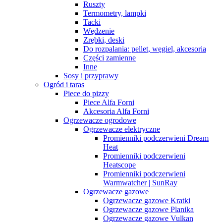
Ruszty
Termometry, lampki
Tacki
Wędzenie
Zrębki, deski
Do rozpalania: pellet, węgiel, akcesoria
Części zamienne
Inne
Sosy i przyprawy
Ogród i taras
Piece do pizzy
Piece Alfa Forni
Akcesoria Alfa Forni
Ogrzewacze ogrodowe
Ogrzewacze elektryczne
Promienniki podczerwieni Dream
Heat
Promienniki podczerwieni
Heatscope
Promienniki podczerwieni
Warmwatcher | SunRay
Ogrzewacze gazowe
Ogrzewacze gazowe Kratki
Ogrzewacze gazowe Planika
Ogrzewacze gazowe Vulkan