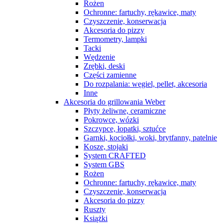
Rożen
Ochronne: fartuchy, rękawice, maty
Czyszczenie, konserwacja
Akcesoria do pizzy
Termometry, lampki
Tacki
Wędzenie
Zrębki, deski
Części zamienne
Do rozpalania: węgiel, pellet, akcesoria
Inne
Akcesoria do grillowania Weber
Płyty żeliwne, ceramiczne
Pokrowce, wózki
Szczypce, łopatki, sztućce
Garnki, kociołki, woki, brytfanny, patelnie
Kosze, stojaki
System CRAFTED
System GBS
Rożen
Ochronne: fartuchy, rękawice, maty
Czyszczenie, konserwacja
Akcesoria do pizzy
Ruszty
Książki