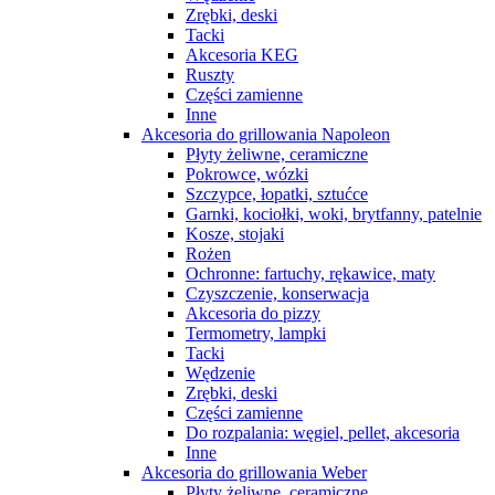
Zrębki, deski
Tacki
Akcesoria KEG
Ruszty
Części zamienne
Inne
Akcesoria do grillowania Napoleon
Płyty żeliwne, ceramiczne
Pokrowce, wózki
Szczypce, łopatki, sztućce
Garnki, kociołki, woki, brytfanny, patelnie
Kosze, stojaki
Rożen
Ochronne: fartuchy, rękawice, maty
Czyszczenie, konserwacja
Akcesoria do pizzy
Termometry, lampki
Tacki
Wędzenie
Zrębki, deski
Części zamienne
Do rozpalania: węgiel, pellet, akcesoria
Inne
Akcesoria do grillowania Weber
Płyty żeliwne, ceramiczne