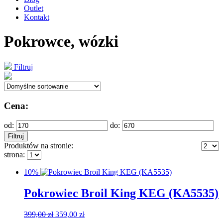
Outlet
Kontakt
Pokrowce, wózki
Filtruj
Cena:
od:
do:
Filtruj
Produktów na stronie:
strona:
10%
Pokrowiec Broil King KEG (KA5535)
Pierwotna
Aktualna
399,00
zł
359,00
zł
cena
cena