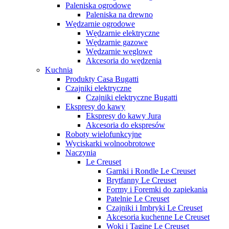
Paleniska ogrodowe
Paleniska na drewno
Wędzarnie ogrodowe
Wędzarnie elektryczne
Wędzarnie gazowe
Wędzarnie węglowe
Akcesoria do wędzenia
Kuchnia
Produkty Casa Bugatti
Czajniki elektryczne
Czajniki elektryczne Bugatti
Ekspresy do kawy
Ekspresy do kawy Jura
Akcesoria do ekspresów
Roboty wielofunkcyjne
Wyciskarki wolnoobrotowe
Naczynia
Le Creuset
Garnki i Rondle Le Creuset
Brytfanny Le Creuset
Formy i Foremki do zapiekania
Patelnie Le Creuset
Czajniki i Imbryki Le Creuset
Akcesoria kuchenne Le Creuset
Woki i Tagine Le Creuset