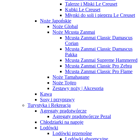
Talerze i Miski Le Creuset
Kubki Le Creuset
Młynki do soli i pieprzu Le Creuset
Noże Japońskie
Noże Global
Noże Mcusta Zanmai
Mcusta Zanmai Classic Damascus
Corian
Mcusta Zanmai Classic Damascus
Pakka
Mcusta Zanmai Supreme Hammered
Mcusta Zanmai Classic Pro Zebra
Mcusta Zanmai Classic Pro Flame
Noże Tamahagane
Noże Tojiro
Zestawy noży | Akcesoria
Kawa
Sosy i przyprawy
Turystyka i Rekreacja
Agregaty prądotwórcze
Agregaty prądotwórcze Pezal
Chłodziarki na napoje
Lodówki
Lodówki przenośne
Lodówki absorpcyjne