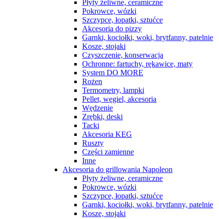
Płyty żeliwne, ceramiczne
Pokrowce, wózki
Szczypce, łopatki, sztućce
Akcesoria do pizzy
Garnki, kociołki, woki, brytfanny, patelnie
Kosze, stojaki
Czyszczenie, konserwacja
Ochronne: fartuchy, rękawice, maty
System DO MORE
Rożen
Termometry, lampki
Pellet, węgiel, akcesoria
Wędzenie
Zrębki, deski
Tacki
Akcesoria KEG
Ruszty
Części zamienne
Inne
Akcesoria do grillowania Napoleon
Płyty żeliwne, ceramiczne
Pokrowce, wózki
Szczypce, łopatki, sztućce
Garnki, kociołki, woki, brytfanny, patelnie
Kosze, stojaki