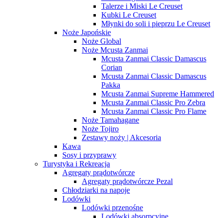
Talerze i Miski Le Creuset
Kubki Le Creuset
Młynki do soli i pieprzu Le Creuset
Noże Japońskie
Noże Global
Noże Mcusta Zanmai
Mcusta Zanmai Classic Damascus
Corian
Mcusta Zanmai Classic Damascus
Pakka
Mcusta Zanmai Supreme Hammered
Mcusta Zanmai Classic Pro Zebra
Mcusta Zanmai Classic Pro Flame
Noże Tamahagane
Noże Tojiro
Zestawy noży | Akcesoria
Kawa
Sosy i przyprawy
Turystyka i Rekreacja
Agregaty prądotwórcze
Agregaty prądotwórcze Pezal
Chłodziarki na napoje
Lodówki
Lodówki przenośne
Lodówki absorpcyjne