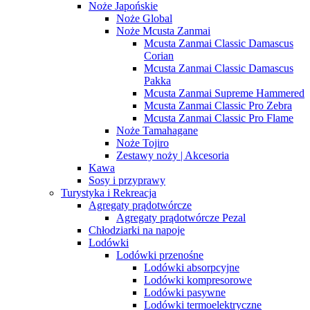
Noże Japońskie
Noże Global
Noże Mcusta Zanmai
Mcusta Zanmai Classic Damascus
Corian
Mcusta Zanmai Classic Damascus
Pakka
Mcusta Zanmai Supreme Hammered
Mcusta Zanmai Classic Pro Zebra
Mcusta Zanmai Classic Pro Flame
Noże Tamahagane
Noże Tojiro
Zestawy noży | Akcesoria
Kawa
Sosy i przyprawy
Turystyka i Rekreacja
Agregaty prądotwórcze
Agregaty prądotwórcze Pezal
Chłodziarki na napoje
Lodówki
Lodówki przenośne
Lodówki absorpcyjne
Lodówki kompresorowe
Lodówki pasywne
Lodówki termoelektryczne