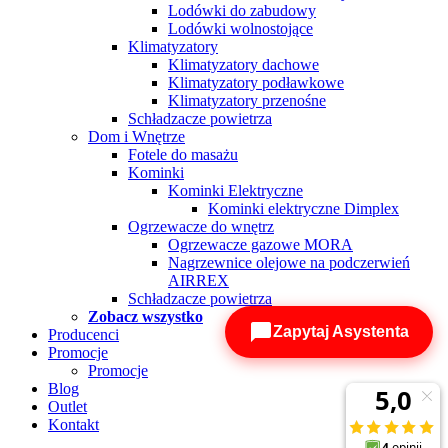
Lodówki do zabudowy
Lodówki wolnostojące
Klimatyzatory
Klimatyzatory dachowe
Klimatyzatory podławkowe
Klimatyzatory przenośne
Schładzacze powietrza
Dom i Wnętrze
Fotele do masażu
Kominki
Kominki Elektryczne
Kominki elektryczne Dimplex
Ogrzewacze do wnętrz
Ogrzewacze gazowe MORA
Nagrzewnice olejowe na podczerwień
AIRREX
Schładzacze powietrza
Zobacz wszystko
Zapytaj Asystenta
Producenci
Promocje
Promocje
Blog
Outlet
Kontakt