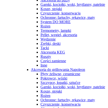
Akcesoria do pizzy
Garnki, kociołki, woki, brytfanny, patelnie
Kosze, stojaki
Czyszczenie, konserwacja
Ochronne: fartuchy, rękawice, maty
System DO MORE
Rożen
Termometry, lampki
Pellet, węgiel, akcesoria
Wędzenie
Zrębki, deski
Tacki
Akcesoria KEG
Ruszty
Części zamienne
Inne
Akcesoria do grillowania Napoleon
Płyty żeliwne, ceramiczne
Pokrowce, wózki
Szczypce, łopatki, sztućce
Garnki, kociołki, woki, brytfanny, patelnie
Kosze, stojaki
Rożen
Ochronne: fartuchy, rękawice, maty
Czyszczenie, konserwacja