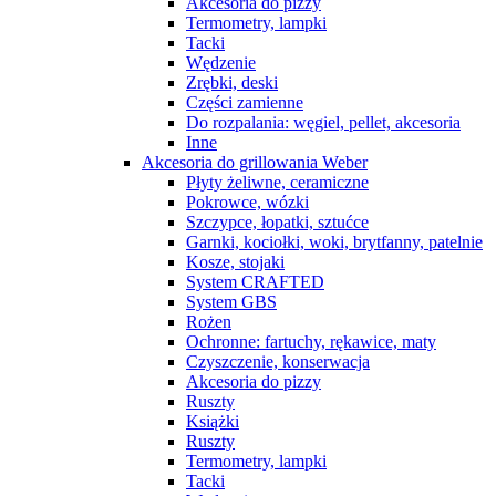
Akcesoria do pizzy
Termometry, lampki
Tacki
Wędzenie
Zrębki, deski
Części zamienne
Do rozpalania: węgiel, pellet, akcesoria
Inne
Akcesoria do grillowania Weber
Płyty żeliwne, ceramiczne
Pokrowce, wózki
Szczypce, łopatki, sztućce
Garnki, kociołki, woki, brytfanny, patelnie
Kosze, stojaki
System CRAFTED
System GBS
Rożen
Ochronne: fartuchy, rękawice, maty
Czyszczenie, konserwacja
Akcesoria do pizzy
Ruszty
Książki
Ruszty
Termometry, lampki
Tacki