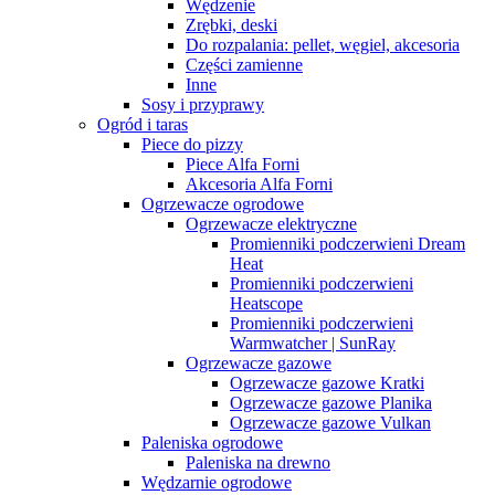
Wędzenie
Zrębki, deski
Do rozpalania: pellet, węgiel, akcesoria
Części zamienne
Inne
Sosy i przyprawy
Ogród i taras
Piece do pizzy
Piece Alfa Forni
Akcesoria Alfa Forni
Ogrzewacze ogrodowe
Ogrzewacze elektryczne
Promienniki podczerwieni Dream
Heat
Promienniki podczerwieni
Heatscope
Promienniki podczerwieni
Warmwatcher | SunRay
Ogrzewacze gazowe
Ogrzewacze gazowe Kratki
Ogrzewacze gazowe Planika
Ogrzewacze gazowe Vulkan
Paleniska ogrodowe
Paleniska na drewno
Wędzarnie ogrodowe