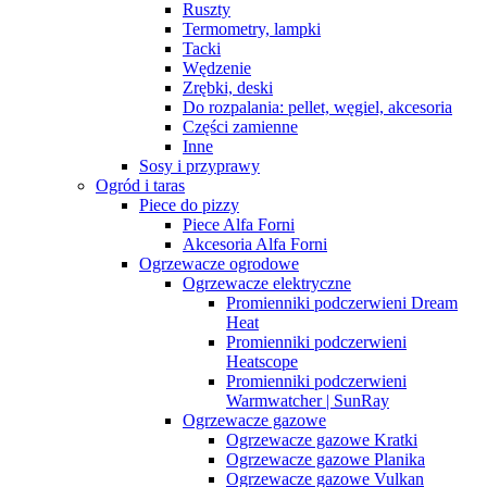
Ruszty
Termometry, lampki
Tacki
Wędzenie
Zrębki, deski
Do rozpalania: pellet, węgiel, akcesoria
Części zamienne
Inne
Sosy i przyprawy
Ogród i taras
Piece do pizzy
Piece Alfa Forni
Akcesoria Alfa Forni
Ogrzewacze ogrodowe
Ogrzewacze elektryczne
Promienniki podczerwieni Dream
Heat
Promienniki podczerwieni
Heatscope
Promienniki podczerwieni
Warmwatcher | SunRay
Ogrzewacze gazowe
Ogrzewacze gazowe Kratki
Ogrzewacze gazowe Planika
Ogrzewacze gazowe Vulkan