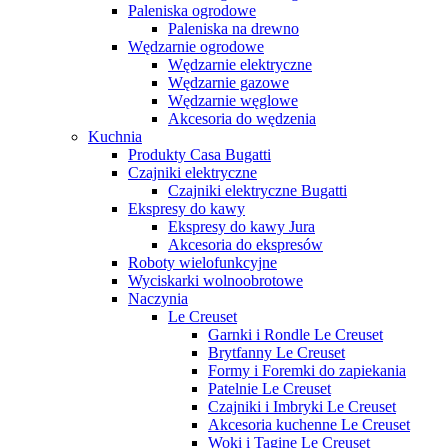
Paleniska ogrodowe
Paleniska na drewno
Wędzarnie ogrodowe
Wędzarnie elektryczne
Wędzarnie gazowe
Wędzarnie węglowe
Akcesoria do wędzenia
Kuchnia
Produkty Casa Bugatti
Czajniki elektryczne
Czajniki elektryczne Bugatti
Ekspresy do kawy
Ekspresy do kawy Jura
Akcesoria do ekspresów
Roboty wielofunkcyjne
Wyciskarki wolnoobrotowe
Naczynia
Le Creuset
Garnki i Rondle Le Creuset
Brytfanny Le Creuset
Formy i Foremki do zapiekania
Patelnie Le Creuset
Czajniki i Imbryki Le Creuset
Akcesoria kuchenne Le Creuset
Woki i Tagine Le Creuset