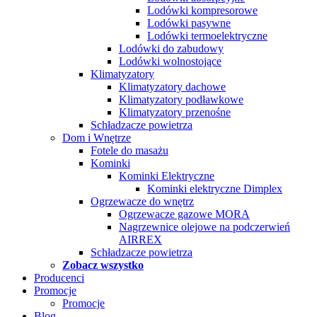
Lodówki kompresorowe
Lodówki pasywne
Lodówki termoelektryczne
Lodówki do zabudowy
Lodówki wolnostojące
Klimatyzatory
Klimatyzatory dachowe
Klimatyzatory podławkowe
Klimatyzatory przenośne
Schładzacze powietrza
Dom i Wnętrze
Fotele do masażu
Kominki
Kominki Elektryczne
Kominki elektryczne Dimplex
Ogrzewacze do wnętrz
Ogrzewacze gazowe MORA
Nagrzewnice olejowe na podczerwień
AIRREX
Schładzacze powietrza
Zobacz wszystko
Producenci
Promocje
Promocje
Blog