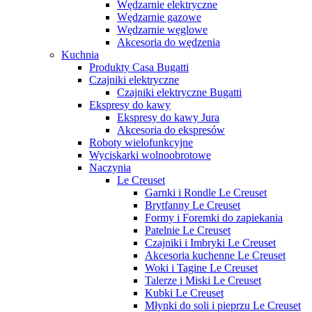
Wędzarnie elektryczne
Wędzarnie gazowe
Wędzarnie węglowe
Akcesoria do wędzenia
Kuchnia
Produkty Casa Bugatti
Czajniki elektryczne
Czajniki elektryczne Bugatti
Ekspresy do kawy
Ekspresy do kawy Jura
Akcesoria do ekspresów
Roboty wielofunkcyjne
Wyciskarki wolnoobrotowe
Naczynia
Le Creuset
Garnki i Rondle Le Creuset
Brytfanny Le Creuset
Formy i Foremki do zapiekania
Patelnie Le Creuset
Czajniki i Imbryki Le Creuset
Akcesoria kuchenne Le Creuset
Woki i Tagine Le Creuset
Talerze i Miski Le Creuset
Kubki Le Creuset
Młynki do soli i pieprzu Le Creuset