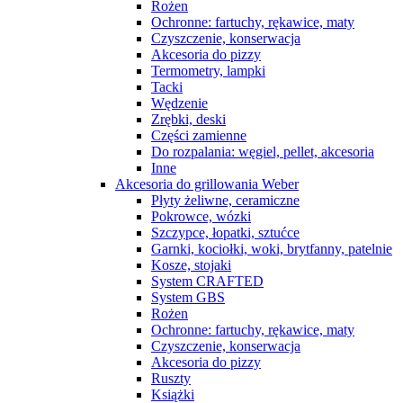
Rożen
Ochronne: fartuchy, rękawice, maty
Czyszczenie, konserwacja
Akcesoria do pizzy
Termometry, lampki
Tacki
Wędzenie
Zrębki, deski
Części zamienne
Do rozpalania: węgiel, pellet, akcesoria
Inne
Akcesoria do grillowania Weber
Płyty żeliwne, ceramiczne
Pokrowce, wózki
Szczypce, łopatki, sztućce
Garnki, kociołki, woki, brytfanny, patelnie
Kosze, stojaki
System CRAFTED
System GBS
Rożen
Ochronne: fartuchy, rękawice, maty
Czyszczenie, konserwacja
Akcesoria do pizzy
Ruszty
Książki