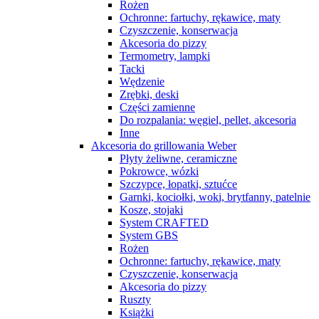
Rożen
Ochronne: fartuchy, rękawice, maty
Czyszczenie, konserwacja
Akcesoria do pizzy
Termometry, lampki
Tacki
Wędzenie
Zrębki, deski
Części zamienne
Do rozpalania: węgiel, pellet, akcesoria
Inne
Akcesoria do grillowania Weber
Płyty żeliwne, ceramiczne
Pokrowce, wózki
Szczypce, łopatki, sztućce
Garnki, kociołki, woki, brytfanny, patelnie
Kosze, stojaki
System CRAFTED
System GBS
Rożen
Ochronne: fartuchy, rękawice, maty
Czyszczenie, konserwacja
Akcesoria do pizzy
Ruszty
Książki