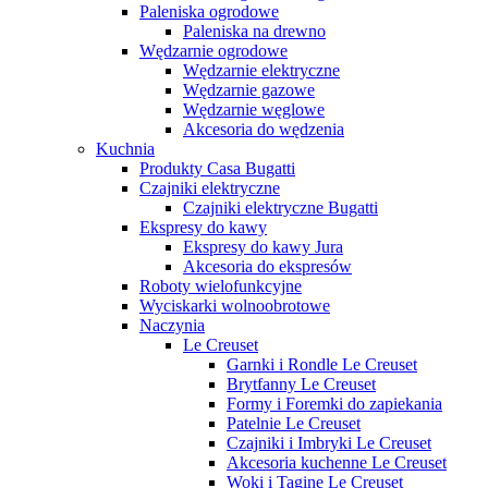
Paleniska ogrodowe
Paleniska na drewno
Wędzarnie ogrodowe
Wędzarnie elektryczne
Wędzarnie gazowe
Wędzarnie węglowe
Akcesoria do wędzenia
Kuchnia
Produkty Casa Bugatti
Czajniki elektryczne
Czajniki elektryczne Bugatti
Ekspresy do kawy
Ekspresy do kawy Jura
Akcesoria do ekspresów
Roboty wielofunkcyjne
Wyciskarki wolnoobrotowe
Naczynia
Le Creuset
Garnki i Rondle Le Creuset
Brytfanny Le Creuset
Formy i Foremki do zapiekania
Patelnie Le Creuset
Czajniki i Imbryki Le Creuset
Akcesoria kuchenne Le Creuset
Woki i Tagine Le Creuset