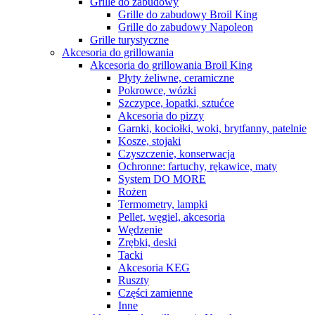
Grille do zabudowy
Grille do zabudowy Broil King
Grille do zabudowy Napoleon
Grille turystyczne
Akcesoria do grillowania
Akcesoria do grillowania Broil King
Płyty żeliwne, ceramiczne
Pokrowce, wózki
Szczypce, łopatki, sztućce
Akcesoria do pizzy
Garnki, kociołki, woki, brytfanny, patelnie
Kosze, stojaki
Czyszczenie, konserwacja
Ochronne: fartuchy, rękawice, maty
System DO MORE
Rożen
Termometry, lampki
Pellet, węgiel, akcesoria
Wędzenie
Zrębki, deski
Tacki
Akcesoria KEG
Ruszty
Części zamienne
Inne