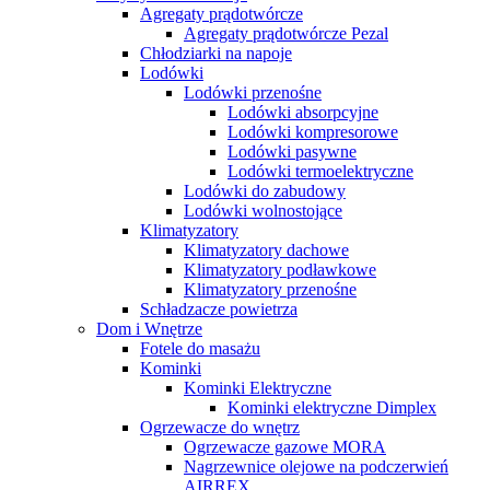
Agregaty prądotwórcze
Agregaty prądotwórcze Pezal
Chłodziarki na napoje
Lodówki
Lodówki przenośne
Lodówki absorpcyjne
Lodówki kompresorowe
Lodówki pasywne
Lodówki termoelektryczne
Lodówki do zabudowy
Lodówki wolnostojące
Klimatyzatory
Klimatyzatory dachowe
Klimatyzatory podławkowe
Klimatyzatory przenośne
Schładzacze powietrza
Dom i Wnętrze
Fotele do masażu
Kominki
Kominki Elektryczne
Kominki elektryczne Dimplex
Ogrzewacze do wnętrz
Ogrzewacze gazowe MORA
Nagrzewnice olejowe na podczerwień
AIRREX