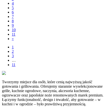
4
5
6
7
8
9
10
11
»
1
2
3
…
11
Tworzymy miejsce dla osób, które cenią najwyższą jakość
gotowania i grillowania. Oferujemy starannie wyselekcjonowane
grille, kuchnie ogrodowe, naczynia, akcesoria kuchenne,
ogrzewacze oraz japońskie noże renomowanych marek premium.
Łączymy funkcjonalność, design i trwałość, aby gotowanie – w
kuchni i w ogrodzie – było prawdziwą przyjemnością.