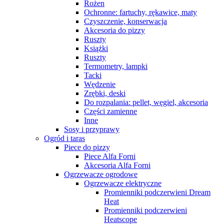
Rożen
Ochronne: fartuchy, rękawice, maty
Czyszczenie, konserwacja
Akcesoria do pizzy
Ruszty
Książki
Ruszty
Termometry, lampki
Tacki
Wędzenie
Zrębki, deski
Do rozpalania: pellet, węgiel, akcesoria
Części zamienne
Inne
Sosy i przyprawy
Ogród i taras
Piece do pizzy
Piece Alfa Forni
Akcesoria Alfa Forni
Ogrzewacze ogrodowe
Ogrzewacze elektryczne
Promienniki podczerwieni Dream
Heat
Promienniki podczerwieni
Heatscope