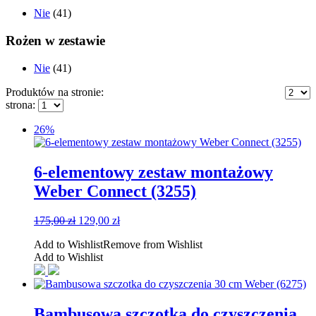
Nie
(41)
Rożen w zestawie
Nie
(41)
Produktów na stronie:
strona:
26%
6-elementowy zestaw montażowy
Weber Connect (3255)
Pierwotna
Aktualna
175,00
zł
129,00
zł
cena
cena
Add to Wishlist
Remove from Wishlist
wynosiła:
wynosi:
Add to Wishlist
175,00 zł.
129,00 zł.
Bambusowa szczotka do czyszczenia