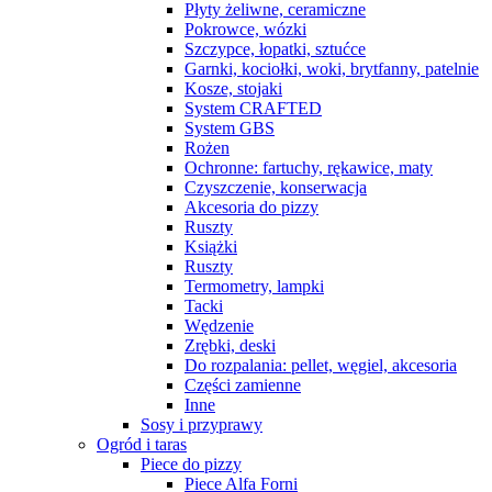
Płyty żeliwne, ceramiczne
Pokrowce, wózki
Szczypce, łopatki, sztućce
Garnki, kociołki, woki, brytfanny, patelnie
Kosze, stojaki
System CRAFTED
System GBS
Rożen
Ochronne: fartuchy, rękawice, maty
Czyszczenie, konserwacja
Akcesoria do pizzy
Ruszty
Książki
Ruszty
Termometry, lampki
Tacki
Wędzenie
Zrębki, deski
Do rozpalania: pellet, węgiel, akcesoria
Części zamienne
Inne
Sosy i przyprawy
Ogród i taras
Piece do pizzy
Piece Alfa Forni