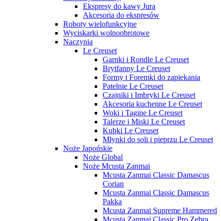
Ekspresy do kawy Jura
Akcesoria do ekspresów
Roboty wielofunkcyjne
Wyciskarki wolnoobrotowe
Naczynia
Le Creuset
Garnki i Rondle Le Creuset
Brytfanny Le Creuset
Formy i Foremki do zapiekania
Patelnie Le Creuset
Czajniki i Imbryki Le Creuset
Akcesoria kuchenne Le Creuset
Woki i Tagine Le Creuset
Talerze i Miski Le Creuset
Kubki Le Creuset
Młynki do soli i pieprzu Le Creuset
Noże Japońskie
Noże Global
Noże Mcusta Zanmai
Mcusta Zanmai Classic Damascus
Corian
Mcusta Zanmai Classic Damascus
Pakka
Mcusta Zanmai Supreme Hammered
Mcusta Zanmai Classic Pro Zebra