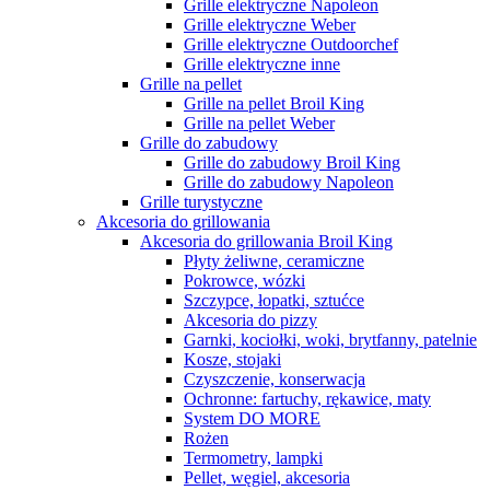
Grille elektryczne Napoleon
Grille elektryczne Weber
Grille elektryczne Outdoorchef
Grille elektryczne inne
Grille na pellet
Grille na pellet Broil King
Grille na pellet Weber
Grille do zabudowy
Grille do zabudowy Broil King
Grille do zabudowy Napoleon
Grille turystyczne
Akcesoria do grillowania
Akcesoria do grillowania Broil King
Płyty żeliwne, ceramiczne
Pokrowce, wózki
Szczypce, łopatki, sztućce
Akcesoria do pizzy
Garnki, kociołki, woki, brytfanny, patelnie
Kosze, stojaki
Czyszczenie, konserwacja
Ochronne: fartuchy, rękawice, maty
System DO MORE
Rożen
Termometry, lampki
Pellet, węgiel, akcesoria