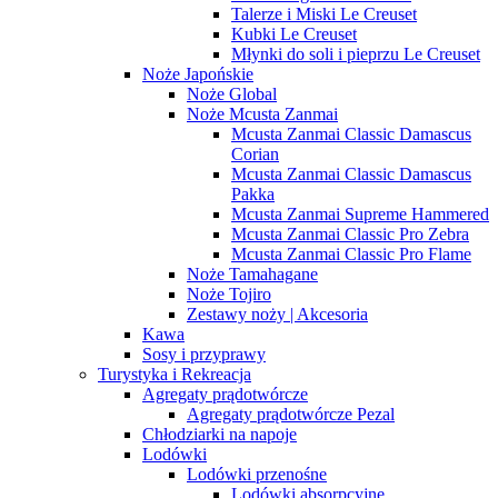
Talerze i Miski Le Creuset
Kubki Le Creuset
Młynki do soli i pieprzu Le Creuset
Noże Japońskie
Noże Global
Noże Mcusta Zanmai
Mcusta Zanmai Classic Damascus
Corian
Mcusta Zanmai Classic Damascus
Pakka
Mcusta Zanmai Supreme Hammered
Mcusta Zanmai Classic Pro Zebra
Mcusta Zanmai Classic Pro Flame
Noże Tamahagane
Noże Tojiro
Zestawy noży | Akcesoria
Kawa
Sosy i przyprawy
Turystyka i Rekreacja
Agregaty prądotwórcze
Agregaty prądotwórcze Pezal
Chłodziarki na napoje
Lodówki
Lodówki przenośne
Lodówki absorpcyjne