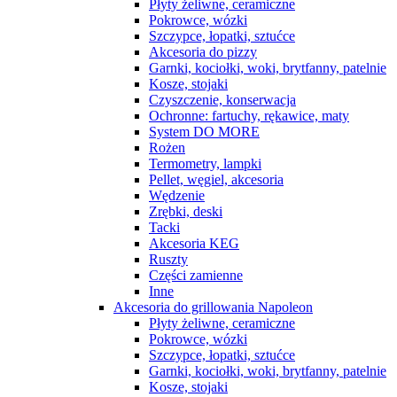
Płyty żeliwne, ceramiczne
Pokrowce, wózki
Szczypce, łopatki, sztućce
Akcesoria do pizzy
Garnki, kociołki, woki, brytfanny, patelnie
Kosze, stojaki
Czyszczenie, konserwacja
Ochronne: fartuchy, rękawice, maty
System DO MORE
Rożen
Termometry, lampki
Pellet, węgiel, akcesoria
Wędzenie
Zrębki, deski
Tacki
Akcesoria KEG
Ruszty
Części zamienne
Inne
Akcesoria do grillowania Napoleon
Płyty żeliwne, ceramiczne
Pokrowce, wózki
Szczypce, łopatki, sztućce
Garnki, kociołki, woki, brytfanny, patelnie
Kosze, stojaki