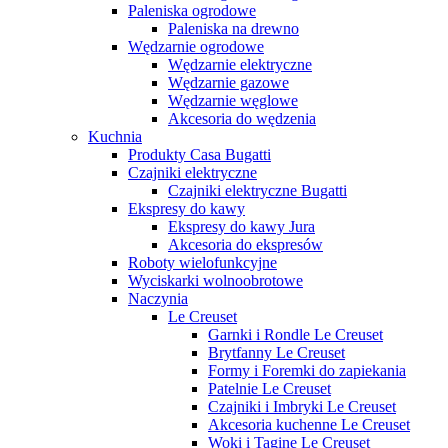
Paleniska ogrodowe
Paleniska na drewno
Wędzarnie ogrodowe
Wędzarnie elektryczne
Wędzarnie gazowe
Wędzarnie węglowe
Akcesoria do wędzenia
Kuchnia
Produkty Casa Bugatti
Czajniki elektryczne
Czajniki elektryczne Bugatti
Ekspresy do kawy
Ekspresy do kawy Jura
Akcesoria do ekspresów
Roboty wielofunkcyjne
Wyciskarki wolnoobrotowe
Naczynia
Le Creuset
Garnki i Rondle Le Creuset
Brytfanny Le Creuset
Formy i Foremki do zapiekania
Patelnie Le Creuset
Czajniki i Imbryki Le Creuset
Akcesoria kuchenne Le Creuset
Woki i Tagine Le Creuset