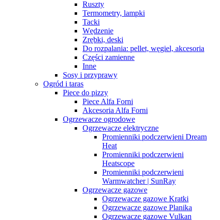
Ruszty
Termometry, lampki
Tacki
Wędzenie
Zrębki, deski
Do rozpalania: pellet, węgiel, akcesoria
Części zamienne
Inne
Sosy i przyprawy
Ogród i taras
Piece do pizzy
Piece Alfa Forni
Akcesoria Alfa Forni
Ogrzewacze ogrodowe
Ogrzewacze elektryczne
Promienniki podczerwieni Dream
Heat
Promienniki podczerwieni
Heatscope
Promienniki podczerwieni
Warmwatcher | SunRay
Ogrzewacze gazowe
Ogrzewacze gazowe Kratki
Ogrzewacze gazowe Planika
Ogrzewacze gazowe Vulkan