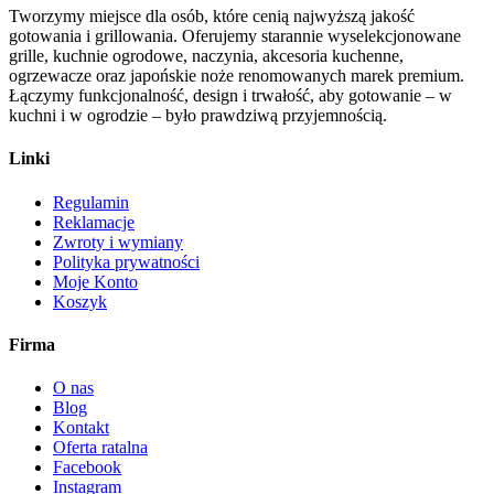
Tworzymy miejsce dla osób, które cenią najwyższą jakość
gotowania i grillowania. Oferujemy starannie wyselekcjonowane
grille, kuchnie ogrodowe, naczynia, akcesoria kuchenne,
ogrzewacze oraz japońskie noże renomowanych marek premium.
Łączymy funkcjonalność, design i trwałość, aby gotowanie – w
kuchni i w ogrodzie – było prawdziwą przyjemnością.
Linki
Regulamin
Reklamacje
Zwroty i wymiany
Polityka prywatności
Moje Konto
Koszyk
Firma
O nas
Blog
Kontakt
Oferta ratalna
Facebook
Instagram