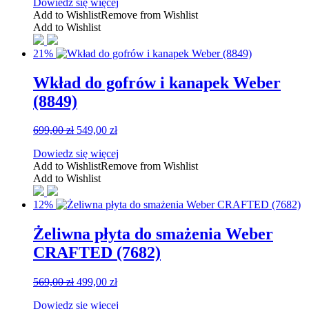
Dowiedz się więcej
Add to Wishlist
Remove from Wishlist
Add to Wishlist
21%
Wkład do gofrów i kanapek Weber
(8849)
Pierwotna
Aktualna
699,00
zł
549,00
zł
cena
cena
Dowiedz się więcej
wynosiła:
wynosi:
Add to Wishlist
Remove from Wishlist
699,00 zł.
549,00 zł.
Add to Wishlist
12%
Żeliwna płyta do smażenia Weber
CRAFTED (7682)
Pierwotna
Aktualna
569,00
zł
499,00
zł
cena
cena
Dowiedz się więcej
wynosiła:
wynosi: