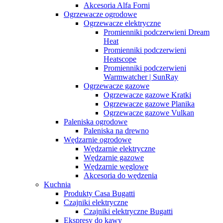
Akcesoria Alfa Forni
Ogrzewacze ogrodowe
Ogrzewacze elektryczne
Promienniki podczerwieni Dream
Heat
Promienniki podczerwieni
Heatscope
Promienniki podczerwieni
Warmwatcher | SunRay
Ogrzewacze gazowe
Ogrzewacze gazowe Kratki
Ogrzewacze gazowe Planika
Ogrzewacze gazowe Vulkan
Paleniska ogrodowe
Paleniska na drewno
Wędzarnie ogrodowe
Wędzarnie elektryczne
Wędzarnie gazowe
Wędzarnie węglowe
Akcesoria do wędzenia
Kuchnia
Produkty Casa Bugatti
Czajniki elektryczne
Czajniki elektryczne Bugatti
Ekspresy do kawy