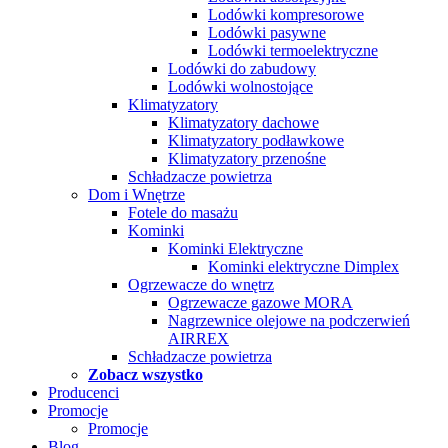
Lodówki kompresorowe
Lodówki pasywne
Lodówki termoelektryczne
Lodówki do zabudowy
Lodówki wolnostojące
Klimatyzatory
Klimatyzatory dachowe
Klimatyzatory podławkowe
Klimatyzatory przenośne
Schładzacze powietrza
Dom i Wnętrze
Fotele do masażu
Kominki
Kominki Elektryczne
Kominki elektryczne Dimplex
Ogrzewacze do wnętrz
Ogrzewacze gazowe MORA
Nagrzewnice olejowe na podczerwień
AIRREX
Schładzacze powietrza
Zobacz wszystko
Producenci
Promocje
Promocje
Blog