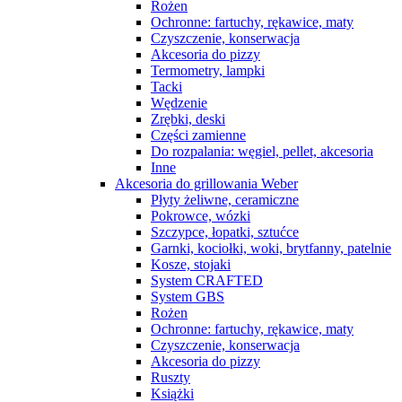
Rożen
Ochronne: fartuchy, rękawice, maty
Czyszczenie, konserwacja
Akcesoria do pizzy
Termometry, lampki
Tacki
Wędzenie
Zrębki, deski
Części zamienne
Do rozpalania: węgiel, pellet, akcesoria
Inne
Akcesoria do grillowania Weber
Płyty żeliwne, ceramiczne
Pokrowce, wózki
Szczypce, łopatki, sztućce
Garnki, kociołki, woki, brytfanny, patelnie
Kosze, stojaki
System CRAFTED
System GBS
Rożen
Ochronne: fartuchy, rękawice, maty
Czyszczenie, konserwacja
Akcesoria do pizzy
Ruszty
Książki