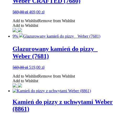
Weber CRAFTED​ (7680)
Pierwotna
Aktualna
569,00
zł
469,00
zł
cena
cena
Add to Wishlist
Remove from Wishlist
wynosiła:
wynosi:
Add to Wishlist
569,00 zł.
469,00 zł.
9%
Glazurowany kamień do pizzy
Weber​ (7681)
Pierwotna
Aktualna
569,00
zł
519,00
zł
cena
cena
Add to Wishlist
Remove from Wishlist
wynosiła:
wynosi:
Add to Wishlist
569,00 zł.
519,00 zł.
Kamień do pizzy z uchwytami Weber
(8861)