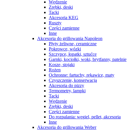
Wędzenie
Zrębki, deski
Tacki
Akcesoria KEG
Ruszty
Części zamienne
Inne
Akcesoria do grillowania Napoleon
Płyty żeliwne, ceramiczne
Pokrowce, wózki
Szczypce, łopatki, sztućce
Garnki, kociołki, woki, brytfanny, patelnie
Kosze, stojaki
Rożen
Ochronne: fartuchy, rękawice, maty
Czyszczenie, konserwacja
Akcesoria do pizzy
Termometry, lampki
Tacki
Wędzenie
Zrębki, deski
Części zamienne
Do rozpalania: węgiel, pellet, akcesoria
Inne
Akcesoria do grillowania Weber