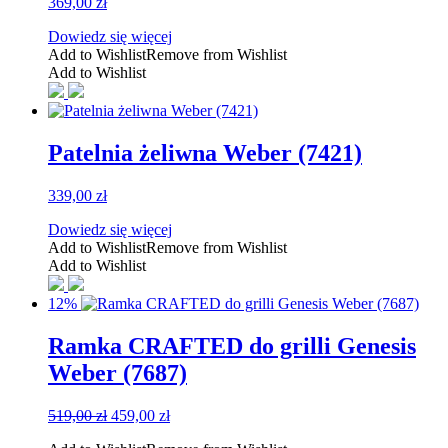
369,00
zł
Dowiedz się więcej
Add to Wishlist
Remove from Wishlist
Add to Wishlist
Patelnia żeliwna Weber (7421)
339,00
zł
Dowiedz się więcej
Add to Wishlist
Remove from Wishlist
Add to Wishlist
12%
Ramka CRAFTED do grilli Genesis​
Weber (7687)
Pierwotna
Aktualna
519,00
zł
459,00
zł
cena
cena