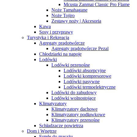
Mcusta Zanmai Classic Pro Flame
Noże Tamahagane
Noże Tojiro
Zestawy noży | Akcesoria
Kawa
Sosy i przyprawy
Turystyka i Rekreacja
Agregaty prądotwórcze
Agregaty prądotwórcze Pezal
Chłodziarki na napoje
Lodówki
Lodówki przenośne
Lodówki absorpcyjne
Lodówki kompresorowe
Lodówki pasywne
Lodówki termoelektryczne
Lodówki do zabudowy
Lodówki wolnostojące
Klimatyzatory
Klimatyzatory dachowe
Klimatyzatory podławkowe
Klimatyzatory przenośne
Schładzacze powietrza
Dom i Wnętrze
Fotele do masażu