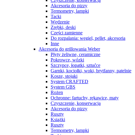
Czyszczenie, konserwacja
Akcesoria do pizzy
Termometry, lampki
Tacki
Wędzenie
Zrębki, deski
Części zamienne
Do rozpalania: węgiel, pellet, akcesoria
Inne
Akcesoria do grillowania Weber
Płyty żeliwne, ceramiczne
Pokrowce, wózki
Szczypce, łopatki, sztućce
Garnki, kociołki, woki, brytfanny, patelnie
Kosze, stojaki
System CRAFTED
System GBS
Rożen
Ochronne: fartuchy, rękawice, maty
Czyszczenie, konserwacja
Akcesoria do pizzy
Ruszty
Książki
Ruszty
Termometry, lampki