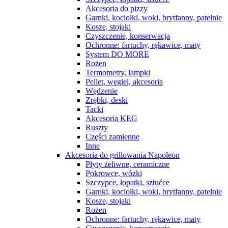
Akcesoria do pizzy
Garnki, kociołki, woki, brytfanny, patelnie
Kosze, stojaki
Czyszczenie, konserwacja
Ochronne: fartuchy, rękawice, maty
System DO MORE
Rożen
Termometry, lampki
Pellet, węgiel, akcesoria
Wędzenie
Zrębki, deski
Tacki
Akcesoria KEG
Ruszty
Części zamienne
Inne
Akcesoria do grillowania Napoleon
Płyty żeliwne, ceramiczne
Pokrowce, wózki
Szczypce, łopatki, sztućce
Garnki, kociołki, woki, brytfanny, patelnie
Kosze, stojaki
Rożen
Ochronne: fartuchy, rękawice, maty