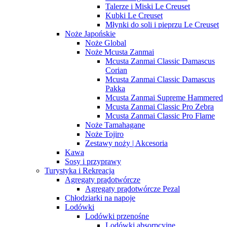
Talerze i Miski Le Creuset
Kubki Le Creuset
Młynki do soli i pieprzu Le Creuset
Noże Japońskie
Noże Global
Noże Mcusta Zanmai
Mcusta Zanmai Classic Damascus
Corian
Mcusta Zanmai Classic Damascus
Pakka
Mcusta Zanmai Supreme Hammered
Mcusta Zanmai Classic Pro Zebra
Mcusta Zanmai Classic Pro Flame
Noże Tamahagane
Noże Tojiro
Zestawy noży | Akcesoria
Kawa
Sosy i przyprawy
Turystyka i Rekreacja
Agregaty prądotwórcze
Agregaty prądotwórcze Pezal
Chłodziarki na napoje
Lodówki
Lodówki przenośne
Lodówki absorpcyjne