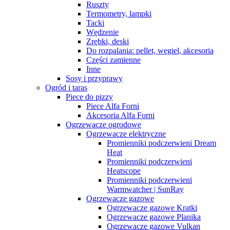
Ruszty
Termometry, lampki
Tacki
Wędzenie
Zrębki, deski
Do rozpalania: pellet, węgiel, akcesoria
Części zamienne
Inne
Sosy i przyprawy
Ogród i taras
Piece do pizzy
Piece Alfa Forni
Akcesoria Alfa Forni
Ogrzewacze ogrodowe
Ogrzewacze elektryczne
Promienniki podczerwieni Dream
Heat
Promienniki podczerwieni
Heatscope
Promienniki podczerwieni
Warmwatcher | SunRay
Ogrzewacze gazowe
Ogrzewacze gazowe Kratki
Ogrzewacze gazowe Planika
Ogrzewacze gazowe Vulkan