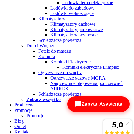
Lodówki termoelektryczne
Lodówki do zabudowy
Lodówki wolnostojące
Klimatyzatory
Klimatyzatory dachowe
Klimatyzatory podławkowe
Klimatyzatory przenośne
Schładzacze powietrza
Dom i Wnętrze
Fotele do masażu
Kominki
Kominki Elektryczne
Kominki elektryczne Dimplex
Ogrzewacze do wnętrz
Ogrzewacze gazowe MORA
Nagrzewnice olejowe na podczerwień
AIRREX
Schładzacze powietrza
Zobacz wszystko
Zapytaj Asystenta
Producenci
Promocje
Promocje
Blog
Outlet
Kontakt