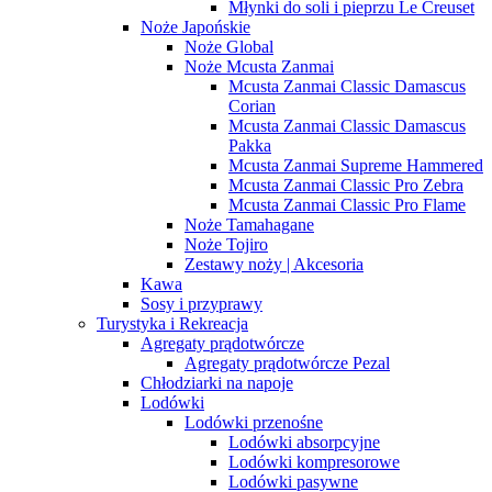
Młynki do soli i pieprzu Le Creuset
Noże Japońskie
Noże Global
Noże Mcusta Zanmai
Mcusta Zanmai Classic Damascus
Corian
Mcusta Zanmai Classic Damascus
Pakka
Mcusta Zanmai Supreme Hammered
Mcusta Zanmai Classic Pro Zebra
Mcusta Zanmai Classic Pro Flame
Noże Tamahagane
Noże Tojiro
Zestawy noży | Akcesoria
Kawa
Sosy i przyprawy
Turystyka i Rekreacja
Agregaty prądotwórcze
Agregaty prądotwórcze Pezal
Chłodziarki na napoje
Lodówki
Lodówki przenośne
Lodówki absorpcyjne
Lodówki kompresorowe
Lodówki pasywne