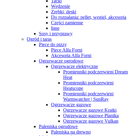
Tacki
Wędzenie
Zrębki, deski
Do rozpalania: pellet, węgiel, akcesoria
Części zamienne
Inne
Sosy i przyprawy
Ogród i taras
Piece do pizzy
Piece Alfa Forni
Akcesoria Alfa Forni
Ogrzewacze ogrodowe
Ogrzewacze elektryczne
Promienniki podczerwieni Dream
Heat
Promienniki podczerwieni
Heatscope
Promienniki podczerwieni
Warmwatcher | SunRay
Ogrzewacze gazowe
Ogrzewacze gazowe Kratki
Ogrzewacze gazowe Planika
Ogrzewacze gazowe Vulkan
Paleniska ogrodowe
Paleniska na drewno