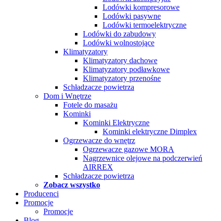
Lodówki kompresorowe
Lodówki pasywne
Lodówki termoelektryczne
Lodówki do zabudowy
Lodówki wolnostojące
Klimatyzatory
Klimatyzatory dachowe
Klimatyzatory podławkowe
Klimatyzatory przenośne
Schładzacze powietrza
Dom i Wnętrze
Fotele do masażu
Kominki
Kominki Elektryczne
Kominki elektryczne Dimplex
Ogrzewacze do wnętrz
Ogrzewacze gazowe MORA
Nagrzewnice olejowe na podczerwień
AIRREX
Schładzacze powietrza
Zobacz wszystko
Producenci
Promocje
Promocje
Blog