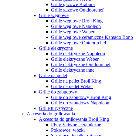
Grille gazowe Brabura
Grille gazowe Outdoorchef
Grille węglowe
Grille węglowe Broil King
Grille węglowe Napoleon
Grille węglowe Weber
Grille węglowe ceramiczne Kamado Bono
Grille węglowe Outdoorchef
Grille elektryczne
Grille elektryczne Napoleon
Grille elektryczne Weber
Grille elektryczne Outdoorchef
Grille elektryczne inne
Grille na pellet
Grille na pellet Broil King
Grille na pellet Weber
Grille do zabudowy
Grille do zabudowy Broil King
Grille do zabudowy Napoleon
Grille turystyczne
Akcesoria do grillowania
Akcesoria do grillowania Broil King
Płyty żeliwne, ceramiczne
Pokrowce, wózki
Szczypce, łopatki, sztućce