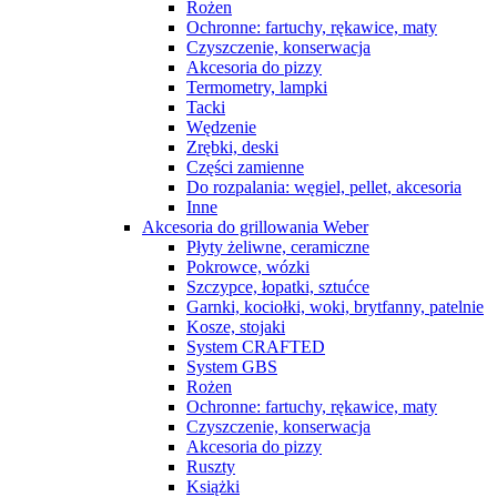
Rożen
Ochronne: fartuchy, rękawice, maty
Czyszczenie, konserwacja
Akcesoria do pizzy
Termometry, lampki
Tacki
Wędzenie
Zrębki, deski
Części zamienne
Do rozpalania: węgiel, pellet, akcesoria
Inne
Akcesoria do grillowania Weber
Płyty żeliwne, ceramiczne
Pokrowce, wózki
Szczypce, łopatki, sztućce
Garnki, kociołki, woki, brytfanny, patelnie
Kosze, stojaki
System CRAFTED
System GBS
Rożen
Ochronne: fartuchy, rękawice, maty
Czyszczenie, konserwacja
Akcesoria do pizzy
Ruszty
Książki