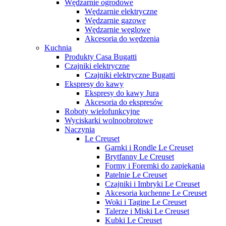
Wędzarnie ogrodowe
Wędzarnie elektryczne
Wędzarnie gazowe
Wędzarnie węglowe
Akcesoria do wędzenia
Kuchnia
Produkty Casa Bugatti
Czajniki elektryczne
Czajniki elektryczne Bugatti
Ekspresy do kawy
Ekspresy do kawy Jura
Akcesoria do ekspresów
Roboty wielofunkcyjne
Wyciskarki wolnoobrotowe
Naczynia
Le Creuset
Garnki i Rondle Le Creuset
Brytfanny Le Creuset
Formy i Foremki do zapiekania
Patelnie Le Creuset
Czajniki i Imbryki Le Creuset
Akcesoria kuchenne Le Creuset
Woki i Tagine Le Creuset
Talerze i Miski Le Creuset
Kubki Le Creuset