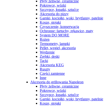
Płyty żeliwne, ceramiczne
Pokrowce, wózki
Szczypce, łopatki, sztućce
Akcesoria do pizzy
Garnki, kociołki, woki, brytfanny, patelnie
Kosze, stojaki
Czyszczenie, konserwacja
Ochronne: fartuchy, rękawice, maty
System DO MORE
Rożen
Termometry, lampki
Pellet, węgiel, akcesoria
Wędzenie
Zrębki, deski
Tacki
Akcesoria KEG
Ruszty
Części zamienne
Inne
Akcesoria do grillowania Napoleon
Płyty żeliwne, ceramiczne
Pokrowce, wózki
Szczypce, łopatki, sztućce
Garnki, kociołki, woki, brytfanny, patelnie
Kosze, stojaki