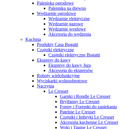
Paleniska ogrodowe
Paleniska na drewno
Wędzarnie ogrodowe
Wędzarnie elektryczne
Wędzarnie gazowe
Wędzarnie węglowe
Akcesoria do wędzenia
Kuchnia
Produkty Casa Bugatti
Czajniki elektryczne
Czajniki elektryczne Bugatti
Ekspresy do kawy
Ekspresy do kawy Jura
Akcesoria do ekspresów
Roboty wielofunkcyjne
Wyciskarki wolnoobrotowe
Naczynia
Le Creuset
Garnki i Rondle Le Creuset
Brytfanny Le Creuset
Formy i Foremki do zapiekania
Patelnie Le Creuset
Czajniki i Imbryki Le Creuset
Akcesoria kuchenne Le Creuset
Woki i Tagine Le Creuset