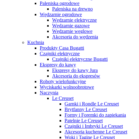
Paleniska ogrodowe
Paleniska na drewno
Wędzarnie ogrodowe
Wędzarnie elektryczne
Wędzarnie gazowe
Wędzarnie węglowe
Akcesoria do wędzenia
Kuchnia
Produkty Casa Bugatti
Czajniki elektryczne
Czajniki elektryczne Bugatti
Ekspresy do kawy
Ekspresy do kawy Jura
Akcesoria do ekspresów
Roboty wielofunkcyjne
Wyciskarki wolnoobrotowe
Naczynia
Le Creuset
Garnki i Rondle Le Creuset
Brytfanny Le Creuset
Formy i Foremki do zapiekania
Patelnie Le Creuset
Czajniki i Imbryki Le Creuset
Akcesoria kuchenne Le Creuset
Woki i Tagine Le Creuset