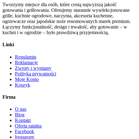
Tworzymy miejsce dla osób, które cenią najwyższą jakość
gotowania i grillowania. Oferujemy starannie wyselekcjonowane
grille, kuchnie ogrodowe, naczynia, akcesoria kuchenne,
ogrzewacze oraz japońskie noże renomowanych marek premium.
Łączymy funkcjonalność, design i trwałość, aby gotowanie – w
kuchni i w ogrodzie – było prawdziwą przyjemnością.
Linki
Regulamin
Reklamacje
Zwroty i wymiany
Polityka prywatności
Moje Konto
Koszyk
Firma
O nas
Blog
Kontakt
Oferta ratalna
Facebook
Instagram