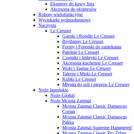
Ekspresy do kawy Jura
Akcesoria do ekspresów
Roboty wielofunkcyjne
Wyciskarki wolnoobrotowe
Naczynia
Le Creuset
Garnki i Rondle Le Creuset
Brytfanny Le Creuset
Formy i Foremki do zapiekania
Patelnie Le Creuset
Czajniki i Imbryki Le Creuset
Akcesoria kuchenne Le Creuset
Woki i Tagine Le Creuset
Talerze i Miski Le Creuset
Kubki Le Creuset
Młynki do soli i pieprzu Le Creuset
Noże Japońskie
Noże Global
Noże Mcusta Zanmai
Mcusta Zanmai Classic Damascus
Corian
Mcusta Zanmai Classic Damascus
Pakka
Mcusta Zanmai Supreme Hammered
Mcusta Zanmai Classic Pro Zebra