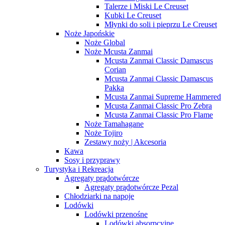
Talerze i Miski Le Creuset
Kubki Le Creuset
Młynki do soli i pieprzu Le Creuset
Noże Japońskie
Noże Global
Noże Mcusta Zanmai
Mcusta Zanmai Classic Damascus
Corian
Mcusta Zanmai Classic Damascus
Pakka
Mcusta Zanmai Supreme Hammered
Mcusta Zanmai Classic Pro Zebra
Mcusta Zanmai Classic Pro Flame
Noże Tamahagane
Noże Tojiro
Zestawy noży | Akcesoria
Kawa
Sosy i przyprawy
Turystyka i Rekreacja
Agregaty prądotwórcze
Agregaty prądotwórcze Pezal
Chłodziarki na napoje
Lodówki
Lodówki przenośne
Lodówki absorpcyjne