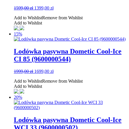
Pierwotna
Aktualna
1599,00
zł
1399,00
zł
cena
cena
Add to Wishlist
Remove from Wishlist
wynosiła:
wynosi:
Add to Wishlist
1599,00 zł.
1399,00 zł.
15%
Lodówka pasywna Dometic Cool-Ice
CI 85 (9600000544)
Pierwotna
Aktualna
1999,00
zł
1699,00
zł
cena
cena
Add to Wishlist
Remove from Wishlist
wynosiła:
wynosi:
Add to Wishlist
1999,00 zł.
1699,00 zł.
20%
Lodówka pasywna Dometic Cool-Ice
WCI 33 (9600000502)