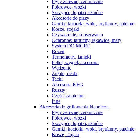
Płyty żeliwne, ceramiczne
Pokrowce, wózki
Szczypce, łopatki, sztućce
Akcesoria do pizzy
Garnki, kociołki, woki, brytfanny, patelnie
Kosze, stojaki
Czyszczenie, konserwacja
Ochronne: fartuchy, rękawice, maty
System DO MORE
Rożen
Termometry, lampki
Pellet, węgiel, akcesoria
Wędzenie
Zrębki, deski
Tacki
Akcesoria KEG
Ruszty
Części zamienne
Inne
Akcesoria do grillowania Napoleon
Płyty żeliwne, ceramiczne
Pokrowce, wózki
Szczypce, łopatki, sztućce
Garnki, kociołki, woki, brytfanny, patelnie
Kosze, stojaki