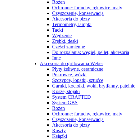
Rożen
Ochronne: fartuchy, rękawice, maty
Czyszczenie, konserwacja
Akcesoria do pizzy
Termometry, lampki
Tacki
Wędzenie
Zrębki, deski
Części zamienne
Do rozpalania: węgiel, pellet, akcesoria
Inne
Akcesoria do grillowania Weber
Płyty żeliwne, ceramiczne
Pokrowce, wózki
Szczypce, łopatki, sztućce
Garnki, kociołki, woki, brytfanny, patelnie
Kosze, stojaki
System CRAFTED
System GBS
Rożen
Ochronne: fartuchy, rękawice, maty
Czyszczenie, konserwacja
Akcesoria do pizzy
Ruszty
Książki