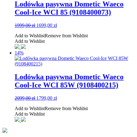
Lodówka pasywna Dometic Waeco
Cool-Ice WCI 85 (9108400073)
Pierwotna
Aktualna
1999,00
zł
1699,00
zł
cena
cena
Add to Wishlist
Remove from Wishlist
wynosiła:
wynosi:
Add to Wishlist
1999,00 zł.
1699,00 zł.
14%
Lodówka pasywna Dometic Waeco
Cool-Ice WCI 85W (9108400215)
Pierwotna
Aktualna
2099,00
zł
1799,00
zł
cena
cena
Add to Wishlist
Remove from Wishlist
wynosiła:
wynosi:
Add to Wishlist
2099,00 zł.
1799,00 zł.