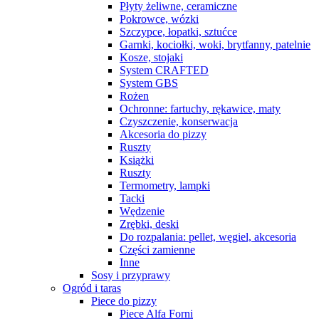
Płyty żeliwne, ceramiczne
Pokrowce, wózki
Szczypce, łopatki, sztućce
Garnki, kociołki, woki, brytfanny, patelnie
Kosze, stojaki
System CRAFTED
System GBS
Rożen
Ochronne: fartuchy, rękawice, maty
Czyszczenie, konserwacja
Akcesoria do pizzy
Ruszty
Książki
Ruszty
Termometry, lampki
Tacki
Wędzenie
Zrębki, deski
Do rozpalania: pellet, węgiel, akcesoria
Części zamienne
Inne
Sosy i przyprawy
Ogród i taras
Piece do pizzy
Piece Alfa Forni