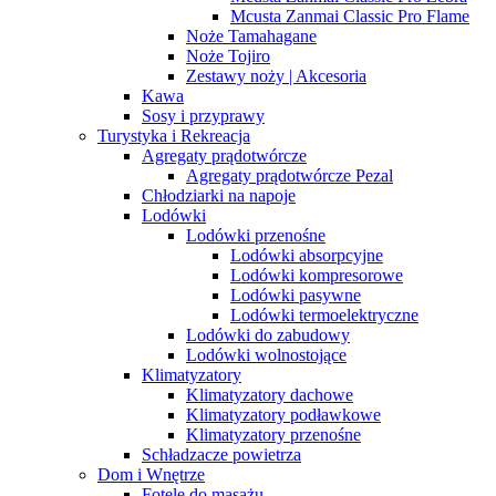
Mcusta Zanmai Classic Pro Flame
Noże Tamahagane
Noże Tojiro
Zestawy noży | Akcesoria
Kawa
Sosy i przyprawy
Turystyka i Rekreacja
Agregaty prądotwórcze
Agregaty prądotwórcze Pezal
Chłodziarki na napoje
Lodówki
Lodówki przenośne
Lodówki absorpcyjne
Lodówki kompresorowe
Lodówki pasywne
Lodówki termoelektryczne
Lodówki do zabudowy
Lodówki wolnostojące
Klimatyzatory
Klimatyzatory dachowe
Klimatyzatory podławkowe
Klimatyzatory przenośne
Schładzacze powietrza
Dom i Wnętrze
Fotele do masażu