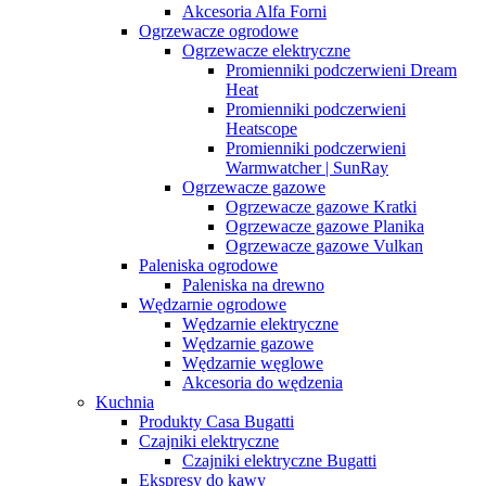
Akcesoria Alfa Forni
Ogrzewacze ogrodowe
Ogrzewacze elektryczne
Promienniki podczerwieni Dream
Heat
Promienniki podczerwieni
Heatscope
Promienniki podczerwieni
Warmwatcher | SunRay
Ogrzewacze gazowe
Ogrzewacze gazowe Kratki
Ogrzewacze gazowe Planika
Ogrzewacze gazowe Vulkan
Paleniska ogrodowe
Paleniska na drewno
Wędzarnie ogrodowe
Wędzarnie elektryczne
Wędzarnie gazowe
Wędzarnie węglowe
Akcesoria do wędzenia
Kuchnia
Produkty Casa Bugatti
Czajniki elektryczne
Czajniki elektryczne Bugatti
Ekspresy do kawy