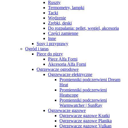
Ruszty
Termometry, lampki
Tacki
Wędzenie
Zrębki, deski
Do rozpalania: pellet, węgiel, akcesoria
Części zamienne
Inne
Sosy i przyprawy
Ogród i taras
Piece do pizzy
Piece Alfa Forni
Akcesoria Alfa Forni
Ogrzewacze ogrodowe
Ogrzewacze elektryczne
Promienniki podczerwieni Dream
Heat
Promienniki podczerwieni
Heatscope
Promienniki podczerwieni
Warmwatcher | SunRay
Ogrzewacze gazowe
Ogrzewacze gazowe Kratki
Ogrzewacze gazowe Planika
Ogrzewacze gazowe Vulkan