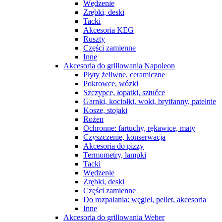
Wędzenie
Zrębki, deski
Tacki
Akcesoria KEG
Ruszty
Części zamienne
Inne
Akcesoria do grillowania Napoleon
Płyty żeliwne, ceramiczne
Pokrowce, wózki
Szczypce, łopatki, sztućce
Garnki, kociołki, woki, brytfanny, patelnie
Kosze, stojaki
Rożen
Ochronne: fartuchy, rękawice, maty
Czyszczenie, konserwacja
Akcesoria do pizzy
Termometry, lampki
Tacki
Wędzenie
Zrębki, deski
Części zamienne
Do rozpalania: węgiel, pellet, akcesoria
Inne
Akcesoria do grillowania Weber