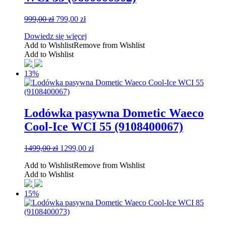
Pierwotna
Aktualna
999,00
zł
799,00
zł
cena
cena
Dowiedz się więcej
wynosiła:
wynosi:
Add to Wishlist
Remove from Wishlist
999,00 zł.
799,00 zł.
Add to Wishlist
13%
Lodówka pasywna Dometic Waeco
Cool-Ice WCI 55 (9108400067)
Pierwotna
Aktualna
1499,00
zł
1299,00
zł
cena
cena
Add to Wishlist
Remove from Wishlist
wynosiła:
wynosi:
Add to Wishlist
1499,00 zł.
1299,00 zł.
15%