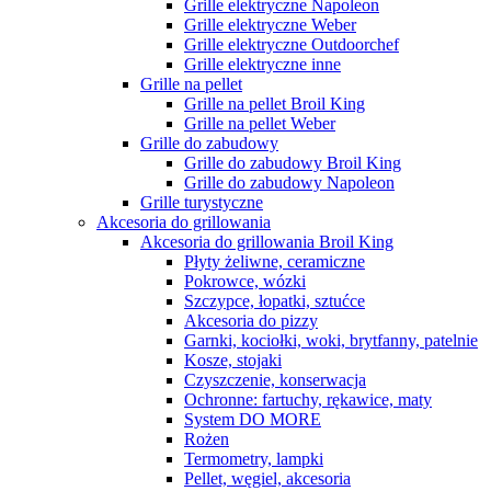
Grille elektryczne Napoleon
Grille elektryczne Weber
Grille elektryczne Outdoorchef
Grille elektryczne inne
Grille na pellet
Grille na pellet Broil King
Grille na pellet Weber
Grille do zabudowy
Grille do zabudowy Broil King
Grille do zabudowy Napoleon
Grille turystyczne
Akcesoria do grillowania
Akcesoria do grillowania Broil King
Płyty żeliwne, ceramiczne
Pokrowce, wózki
Szczypce, łopatki, sztućce
Akcesoria do pizzy
Garnki, kociołki, woki, brytfanny, patelnie
Kosze, stojaki
Czyszczenie, konserwacja
Ochronne: fartuchy, rękawice, maty
System DO MORE
Rożen
Termometry, lampki
Pellet, węgiel, akcesoria