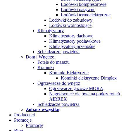
Lodówki kompresorowe
Lodówki pasywne
Lodówki termoelektryczne
Lodówki do zabudowy
Lodówki wolnostojące
Klimatyzatory
Klimatyzatory dachowe
Klimatyzatory podławkowe
Klimatyzatory przenośne
Schładzacze powietrza
Dom i Wnętrze
Fotele do masażu
Kominki
Kominki Elektryczne
Kominki elektryczne Dimplex
Ogrzewacze do wnętrz
Ogrzewacze gazowe MORA
Nagrzewnice olejowe na podczerwień
AIRREX
Schładzacze powietrza
Zobacz wszystko
Producenci
Promocje
Promocje
Blog