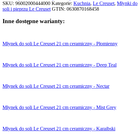
21
SKU:
96002000444000
Kategorie:
Kuchnia
,
Le Creuset
,
Młynki do
cm
soli i pieprzu Le Creuset
GTIN:
0630870168458
ceramiczny
-
Inne dostępne warianty:
Flint
Młynek do soli Le Creuset 21 cm ceramiczny - Płomienny
Młynek do soli Le Creuset 21 cm ceramiczny - Deep Teal
Młynek do soli Le Creuset 21 cm ceramiczny - Nectar
Młynek do soli Le Creuset 21 cm ceramiczny - Mist Grey
Młynek do soli Le Creuset 21 cm ceramiczny - Karaibski