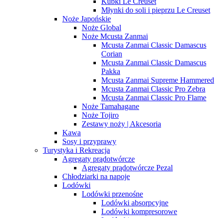
Kubki Le Creuset
Młynki do soli i pieprzu Le Creuset
Noże Japońskie
Noże Global
Noże Mcusta Zanmai
Mcusta Zanmai Classic Damascus
Corian
Mcusta Zanmai Classic Damascus
Pakka
Mcusta Zanmai Supreme Hammered
Mcusta Zanmai Classic Pro Zebra
Mcusta Zanmai Classic Pro Flame
Noże Tamahagane
Noże Tojiro
Zestawy noży | Akcesoria
Kawa
Sosy i przyprawy
Turystyka i Rekreacja
Agregaty prądotwórcze
Agregaty prądotwórcze Pezal
Chłodziarki na napoje
Lodówki
Lodówki przenośne
Lodówki absorpcyjne
Lodówki kompresorowe