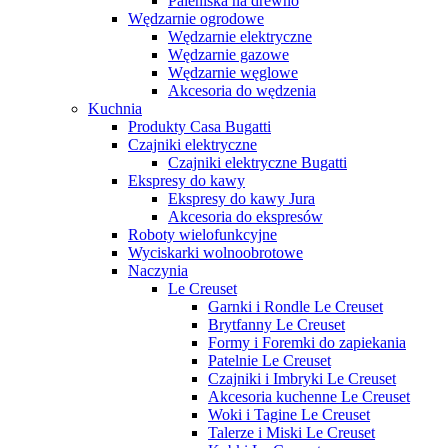
Paleniska na drewno
Wędzarnie ogrodowe
Wędzarnie elektryczne
Wędzarnie gazowe
Wędzarnie węglowe
Akcesoria do wędzenia
Kuchnia
Produkty Casa Bugatti
Czajniki elektryczne
Czajniki elektryczne Bugatti
Ekspresy do kawy
Ekspresy do kawy Jura
Akcesoria do ekspresów
Roboty wielofunkcyjne
Wyciskarki wolnoobrotowe
Naczynia
Le Creuset
Garnki i Rondle Le Creuset
Brytfanny Le Creuset
Formy i Foremki do zapiekania
Patelnie Le Creuset
Czajniki i Imbryki Le Creuset
Akcesoria kuchenne Le Creuset
Woki i Tagine Le Creuset
Talerze i Miski Le Creuset