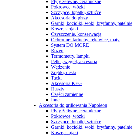
Płyty żeliwne, ceramiczne
Pokrowce, wózki
Szczypce, łopatki, sztućce
Akcesoria do pizzy
Garnki, kociołki, woki, brytfanny, patelnie
Kosze, stojaki
Czyszczenie, konserwacja
Ochronne: fartuchy, rękawice, maty
System DO MORE
Rożen
Termometry, lampki
Pellet, węgiel, akcesoria
Wędzenie
Zrębki, deski
Tacki
Akcesoria KEG
Ruszty
Części zamienne
Inne
Akcesoria do grillowania Napoleon
Płyty żeliwne, ceramiczne
Pokrowce, wózki
Szczypce, łopatki, sztućce
Garnki, kociołki, woki, brytfanny, patelnie
Kosze, stojaki