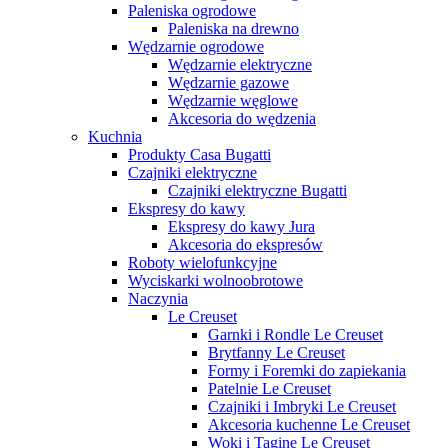
Paleniska ogrodowe
Paleniska na drewno
Wędzarnie ogrodowe
Wędzarnie elektryczne
Wędzarnie gazowe
Wędzarnie węglowe
Akcesoria do wędzenia
Kuchnia
Produkty Casa Bugatti
Czajniki elektryczne
Czajniki elektryczne Bugatti
Ekspresy do kawy
Ekspresy do kawy Jura
Akcesoria do ekspresów
Roboty wielofunkcyjne
Wyciskarki wolnoobrotowe
Naczynia
Le Creuset
Garnki i Rondle Le Creuset
Brytfanny Le Creuset
Formy i Foremki do zapiekania
Patelnie Le Creuset
Czajniki i Imbryki Le Creuset
Akcesoria kuchenne Le Creuset
Woki i Tagine Le Creuset