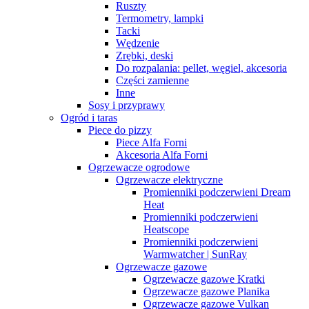
Ruszty
Termometry, lampki
Tacki
Wędzenie
Zrębki, deski
Do rozpalania: pellet, węgiel, akcesoria
Części zamienne
Inne
Sosy i przyprawy
Ogród i taras
Piece do pizzy
Piece Alfa Forni
Akcesoria Alfa Forni
Ogrzewacze ogrodowe
Ogrzewacze elektryczne
Promienniki podczerwieni Dream
Heat
Promienniki podczerwieni
Heatscope
Promienniki podczerwieni
Warmwatcher | SunRay
Ogrzewacze gazowe
Ogrzewacze gazowe Kratki
Ogrzewacze gazowe Planika
Ogrzewacze gazowe Vulkan