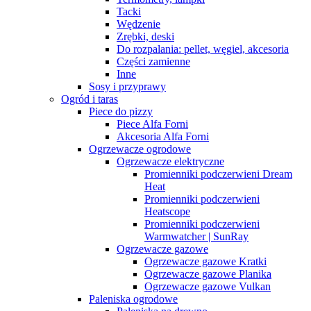
Tacki
Wędzenie
Zrębki, deski
Do rozpalania: pellet, węgiel, akcesoria
Części zamienne
Inne
Sosy i przyprawy
Ogród i taras
Piece do pizzy
Piece Alfa Forni
Akcesoria Alfa Forni
Ogrzewacze ogrodowe
Ogrzewacze elektryczne
Promienniki podczerwieni Dream
Heat
Promienniki podczerwieni
Heatscope
Promienniki podczerwieni
Warmwatcher | SunRay
Ogrzewacze gazowe
Ogrzewacze gazowe Kratki
Ogrzewacze gazowe Planika
Ogrzewacze gazowe Vulkan
Paleniska ogrodowe