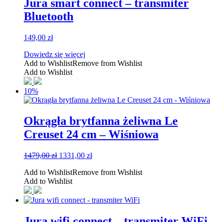
Jura smart connect – transmiter
Bluetooth
149,00
zł
Dowiedz się więcej
Add to Wishlist
Remove from Wishlist
Add to Wishlist
10%
Okrągła brytfanna żeliwna Le
Creuset 24 cm – Wiśniowa
Pierwotna
Aktualna
1479,00
zł
1331,00
zł
cena
cena
Add to Wishlist
Remove from Wishlist
wynosiła:
wynosi:
Add to Wishlist
1479,00 zł.
1331,00 zł.
Jura wifi connect – transmiter WiFi