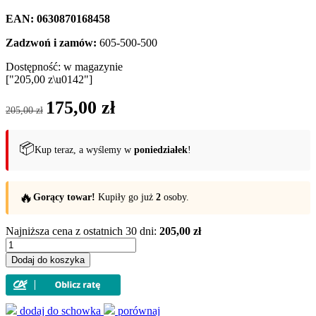
EAN: 0630870168458
Zadzwoń i zamów:
605-500-500
Dostępność:
w magazynie
["205,00 z\u0142"]
Pierwotna
Aktualna
175,00
zł
205,00
zł
cena
cena
wynosiła:
wynosi:
205,00 zł.
175,00 zł.
📦
Kup teraz, a wyślemy w
poniedziałek
!
🔥
Gorący towar!
Kupiły go już
2
osoby.
Najniższa cena z ostatnich 30 dni:
205,00 zł
ilość
Młynek
Dodaj do koszyka
do
soli
Le
Creuset
dodaj do schowka
porównaj