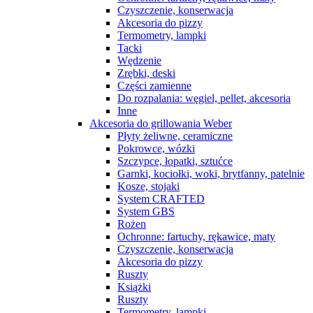
Czyszczenie, konserwacja
Akcesoria do pizzy
Termometry, lampki
Tacki
Wędzenie
Zrębki, deski
Części zamienne
Do rozpalania: węgiel, pellet, akcesoria
Inne
Akcesoria do grillowania Weber
Płyty żeliwne, ceramiczne
Pokrowce, wózki
Szczypce, łopatki, sztućce
Garnki, kociołki, woki, brytfanny, patelnie
Kosze, stojaki
System CRAFTED
System GBS
Rożen
Ochronne: fartuchy, rękawice, maty
Czyszczenie, konserwacja
Akcesoria do pizzy
Ruszty
Książki
Ruszty
Termometry, lampki