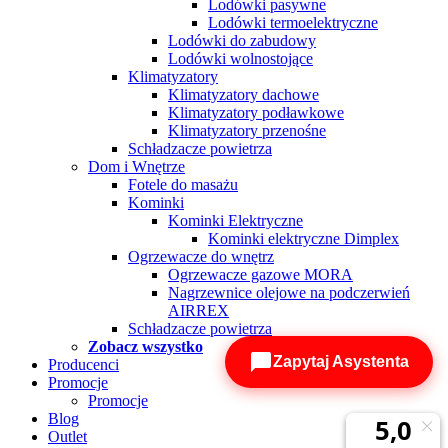
Lodówki pasywne
Lodówki termoelektryczne
Lodówki do zabudowy
Lodówki wolnostojące
Klimatyzatory
Klimatyzatory dachowe
Klimatyzatory podławkowe
Klimatyzatory przenośne
Schładzacze powietrza
Dom i Wnętrze
Fotele do masażu
Kominki
Kominki Elektryczne
Kominki elektryczne Dimplex
Ogrzewacze do wnętrz
Ogrzewacze gazowe MORA
Nagrzewnice olejowe na podczerwień
AIRREX
Schładzacze powietrza
Zobacz wszystko
Zapytaj Asystenta
Producenci
Promocje
Promocje
Blog
Outlet