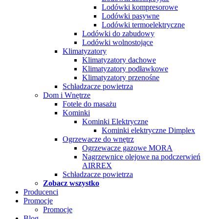
Lodówki kompresorowe
Lodówki pasywne
Lodówki termoelektryczne
Lodówki do zabudowy
Lodówki wolnostojące
Klimatyzatory
Klimatyzatory dachowe
Klimatyzatory podławkowe
Klimatyzatory przenośne
Schładzacze powietrza
Dom i Wnętrze
Fotele do masażu
Kominki
Kominki Elektryczne
Kominki elektryczne Dimplex
Ogrzewacze do wnętrz
Ogrzewacze gazowe MORA
Nagrzewnice olejowe na podczerwień
AIRREX
Schładzacze powietrza
Zobacz wszystko
Producenci
Promocje
Promocje
Blog