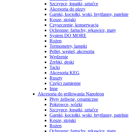
Szczypce, łopatki, sztućce
Akcesoria do pizzy
Garnki, kociołki, woki, brytfanny, patelnie
Kosze, stojaki
Czyszczenie, konserwacja
Ochronne: fartuchy, rękawice, maty
System DO MORE
Rożen
Termometry, lampki
Pellet, węgiel, akcesoria
Wędzenie
Zrębki, deski
Tacki
Akcesoria KEG
Ruszty
Części zamienne
Inne
Akcesoria do grillowania Napoleon
Płyty żeliwne, ceramiczne
Pokrowce, wózki
Szczypce, łopatki, sztućce
Garnki, kociołki, woki, brytfanny, patelnie
Kosze, stojaki
Rożen
Ochronne: fartuchy, rękawice, maty