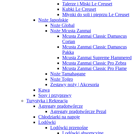
Talerze i Miski Le Creuset
Kubki Le Creuset
Młynki do soli i pieprzu Le Creuset
Noże Japońskie
Noże Global
Noże Mcusta Zanmai
Mcusta Zanmai Classic Damascus
Corian
Mcusta Zanmai Classic Damascus
Pakka
Mcusta Zanmai Supreme Hammered
Mcusta Zanmai Classic Pro Zebra
Mcusta Zanmai Classic Pro Flame
Noże Tamahagane
Noże Tojiro
Zestawy noży | Akcesoria
Kawa
Sosy i przyprawy
Turystyka i Rekreacja
Agregaty prądotwórcze
Agregaty prądotwórcze Pezal
Chłodziarki na napoje
Lodówki
Lodówki przenośne
Lodówki absorpcyjne