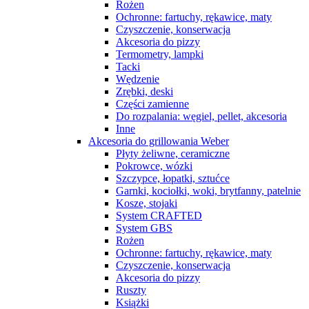
Rożen
Ochronne: fartuchy, rękawice, maty
Czyszczenie, konserwacja
Akcesoria do pizzy
Termometry, lampki
Tacki
Wędzenie
Zrębki, deski
Części zamienne
Do rozpalania: węgiel, pellet, akcesoria
Inne
Akcesoria do grillowania Weber
Płyty żeliwne, ceramiczne
Pokrowce, wózki
Szczypce, łopatki, sztućce
Garnki, kociołki, woki, brytfanny, patelnie
Kosze, stojaki
System CRAFTED
System GBS
Rożen
Ochronne: fartuchy, rękawice, maty
Czyszczenie, konserwacja
Akcesoria do pizzy
Ruszty
Książki