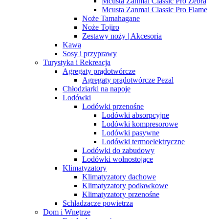
Mcusta Zanmai Classic Pro Zebra
Mcusta Zanmai Classic Pro Flame
Noże Tamahagane
Noże Tojiro
Zestawy noży | Akcesoria
Kawa
Sosy i przyprawy
Turystyka i Rekreacja
Agregaty prądotwórcze
Agregaty prądotwórcze Pezal
Chłodziarki na napoje
Lodówki
Lodówki przenośne
Lodówki absorpcyjne
Lodówki kompresorowe
Lodówki pasywne
Lodówki termoelektryczne
Lodówki do zabudowy
Lodówki wolnostojące
Klimatyzatory
Klimatyzatory dachowe
Klimatyzatory podławkowe
Klimatyzatory przenośne
Schładzacze powietrza
Dom i Wnętrze