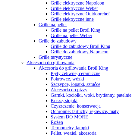
Grille elektryczne Napoleon
Grille elektryczne Weber
Grille elektryczne Outdoorchef
Grille elektryczne inne
Grille na pellet
Grille na pellet Broil King
Grille na pellet Weber
Grille do zabudowy
Grille do zabudowy Broil King
Grille do zabudowy Napoleon
Grille turystyczne
Akcesoria do grillowania
Akcesoria do grillowania Broil King
Płyty żeliwne, ceramiczne
Pokrowce, wózki
Szczypce, łopatki, sztućce
Akcesoria do pizzy
Garnki, kociołki, woki, brytfanny, patelnie
Kosze, stojaki
Czyszczenie, konserwacja
Ochronne: fartuchy, rękawice, maty
System DO MORE
Rożen
Termometry, lampki
Pellet, węgiel, akcesoria