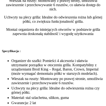
Wieszak na ruszty: Montowany z prawej strony, umożliwia
zawieszenie i przechowywanie 6 rusztów, co ułatwia dostęp do
nich.
Uchwyty na plecy grilla: Idealne do odwieszenia rożna lub górnej
półki, co zwiększa funkcjonalność grilla.
Montaż organizera do istniejących otworów w podstawie grilla
zapewnia doskonałą stabilność i wygodę użytkowania
Specyfikacja :
Organizer do szafki: Pomieści 4 akcesoria i ułatwia
utrzymanie porządku w otoczeniu
grilla
. Kompatybilny z
urządzeniami
Broil King
– Regal, Baron, Crown, Imperial
(może wymagać demontażu półki w starszych modelach).
Wieszak na ruszty: Montowany po prawej stronie, umożliwia
zawieszenie i przechowywanie 6 rusztów.
Uchwyty na plecy
grilla
: Idealne do odwieszenia rożna czy
górnej półki.
Materiał: stal szlachetna, silikon, guma
Gwarancja: 2 lat