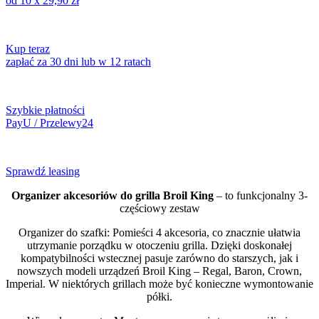
od 10 x
29,90
zł
Kup teraz
zapłać za 30 dni lub w 12 ratach
Szybkie płatności
PayU / Przelewy24
Sprawdź leasing
Organizer akcesoriów do grilla Broil King
– to funkcjonalny 3-
częściowy zestaw
Organizer do szafki: Pomieści 4 akcesoria, co znacznie ułatwia
utrzymanie porządku w otoczeniu grilla. Dzięki doskonałej
kompatybilności wstecznej pasuje zarówno do starszych, jak i
nowszych modeli urządzeń Broil King – Regal, Baron, Crown,
Imperial. W niektórych grillach może być konieczne wymontowanie
półki.