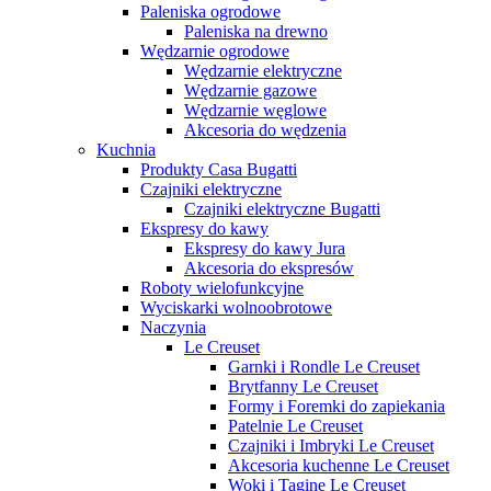
Paleniska ogrodowe
Paleniska na drewno
Wędzarnie ogrodowe
Wędzarnie elektryczne
Wędzarnie gazowe
Wędzarnie węglowe
Akcesoria do wędzenia
Kuchnia
Produkty Casa Bugatti
Czajniki elektryczne
Czajniki elektryczne Bugatti
Ekspresy do kawy
Ekspresy do kawy Jura
Akcesoria do ekspresów
Roboty wielofunkcyjne
Wyciskarki wolnoobrotowe
Naczynia
Le Creuset
Garnki i Rondle Le Creuset
Brytfanny Le Creuset
Formy i Foremki do zapiekania
Patelnie Le Creuset
Czajniki i Imbryki Le Creuset
Akcesoria kuchenne Le Creuset
Woki i Tagine Le Creuset