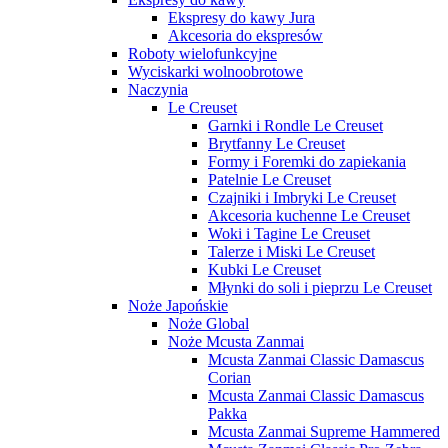
Ekspresy do kawy Jura
Akcesoria do ekspresów
Roboty wielofunkcyjne
Wyciskarki wolnoobrotowe
Naczynia
Le Creuset
Garnki i Rondle Le Creuset
Brytfanny Le Creuset
Formy i Foremki do zapiekania
Patelnie Le Creuset
Czajniki i Imbryki Le Creuset
Akcesoria kuchenne Le Creuset
Woki i Tagine Le Creuset
Talerze i Miski Le Creuset
Kubki Le Creuset
Młynki do soli i pieprzu Le Creuset
Noże Japońskie
Noże Global
Noże Mcusta Zanmai
Mcusta Zanmai Classic Damascus
Corian
Mcusta Zanmai Classic Damascus
Pakka
Mcusta Zanmai Supreme Hammered