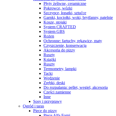
Płyty żeliwne, ceramiczne
Pokrowce, wózki
Szczypce, łopatki, sztućce
Garnki, kociołki, woki, brytfanny, patelnie
Kosze, stojaki
System CRAFTED
System GBS
Rożen
Ochronne: fartuchy, rękawice, maty
Czyszczenie, konserwacja
Akcesoria do pizzy
Ruszty
Książki
Ruszty
Termometry, lampki
Tacki
Wędzenie
Zrębki, deski
Do rozpalania: pellet, węgiel, akcesoria
Części zamienne
Inne
Sosy i przyprawy
Ogród i taras
Piece do pizzy
Piece Alfa Forni