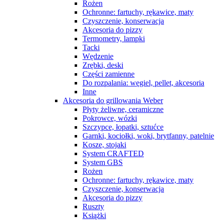
Rożen
Ochronne: fartuchy, rękawice, maty
Czyszczenie, konserwacja
Akcesoria do pizzy
Termometry, lampki
Tacki
Wędzenie
Zrębki, deski
Części zamienne
Do rozpalania: węgiel, pellet, akcesoria
Inne
Akcesoria do grillowania Weber
Płyty żeliwne, ceramiczne
Pokrowce, wózki
Szczypce, łopatki, sztućce
Garnki, kociołki, woki, brytfanny, patelnie
Kosze, stojaki
System CRAFTED
System GBS
Rożen
Ochronne: fartuchy, rękawice, maty
Czyszczenie, konserwacja
Akcesoria do pizzy
Ruszty
Książki