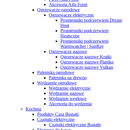
Akcesoria Alfa Forni
Ogrzewacze ogrodowe
Ogrzewacze elektryczne
Promienniki podczerwieni Dream
Heat
Promienniki podczerwieni
Heatscope
Promienniki podczerwieni
Warmwatcher | SunRay
Ogrzewacze gazowe
Ogrzewacze gazowe Kratki
Ogrzewacze gazowe Planika
Ogrzewacze gazowe Vulkan
Paleniska ogrodowe
Paleniska na drewno
Wędzarnie ogrodowe
Wędzarnie elektryczne
Wędzarnie gazowe
Wędzarnie węglowe
Akcesoria do wędzenia
Kuchnia
Produkty Casa Bugatti
Czajniki elektryczne
Czajniki elektryczne Bugatti
Ekspresy do kawy