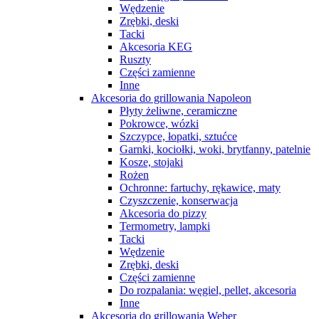
Wędzenie
Zrębki, deski
Tacki
Akcesoria KEG
Ruszty
Części zamienne
Inne
Akcesoria do grillowania Napoleon
Płyty żeliwne, ceramiczne
Pokrowce, wózki
Szczypce, łopatki, sztućce
Garnki, kociołki, woki, brytfanny, patelnie
Kosze, stojaki
Rożen
Ochronne: fartuchy, rękawice, maty
Czyszczenie, konserwacja
Akcesoria do pizzy
Termometry, lampki
Tacki
Wędzenie
Zrębki, deski
Części zamienne
Do rozpalania: węgiel, pellet, akcesoria
Inne
Akcesoria do grillowania Weber