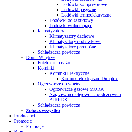
Lodówki kompresorowe
Lodówki pasywne
Lodówki termoelektryczne
Lodówki do zabudowy
Lodówki wolnostojące
Klimatyzatory
Klimatyzatory dachowe
Klimatyzatory podławkowe
Klimatyzatory przenośne
Schładzacze powietrza
Dom i Wnętrze
Fotele do masażu
Kominki
Kominki Elektryczne
Kominki elektryczne Dimplex
Ogrzewacze do wnętrz
Ogrzewacze gazowe MORA
Nagrzewnice olejowe na podczerwień
AIRREX
Schładzacze powietrza
Zobacz wszystko
Producenci
Promocje
Promocje
Blog