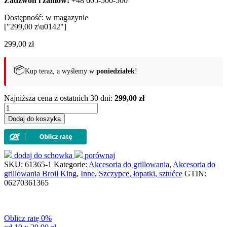
Zadzwoń i zamów:
+48 605-500-500
Dostępność:
w magazynie
["299,00 z\u0142"]
299,00
zł
📦
Kup teraz, a wyślemy w
poniedziałek
!
Najniższa cena z ostatnich 30 dni:
299,00 zł
ilość
Organizer
Dodaj do koszyka
akcesoriów
do
grilla
Broil
dodaj do schowka
porównaj
King
SKU:
61365-1
Kategorie:
Akcesoria do grillowania
,
Akcesoria do
(61365)
grillowania Broil King
,
Inne
,
Szczypce, łopatki, sztućce
GTIN:
06270361365
Oblicz ratę 0%