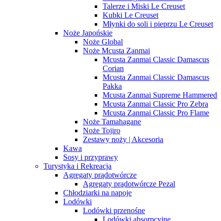
Talerze i Miski Le Creuset
Kubki Le Creuset
Młynki do soli i pieprzu Le Creuset
Noże Japońskie
Noże Global
Noże Mcusta Zanmai
Mcusta Zanmai Classic Damascus
Corian
Mcusta Zanmai Classic Damascus
Pakka
Mcusta Zanmai Supreme Hammered
Mcusta Zanmai Classic Pro Zebra
Mcusta Zanmai Classic Pro Flame
Noże Tamahagane
Noże Tojiro
Zestawy noży | Akcesoria
Kawa
Sosy i przyprawy
Turystyka i Rekreacja
Agregaty prądotwórcze
Agregaty prądotwórcze Pezal
Chłodziarki na napoje
Lodówki
Lodówki przenośne
Lodówki absorpcyjne