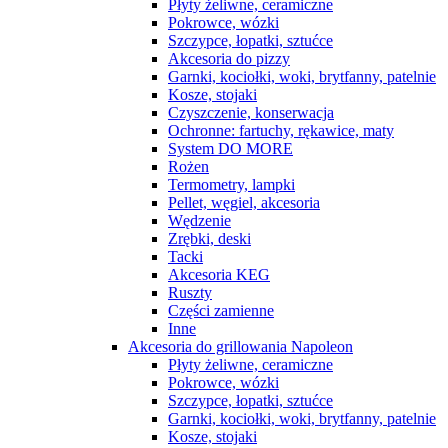
Płyty żeliwne, ceramiczne
Pokrowce, wózki
Szczypce, łopatki, sztućce
Akcesoria do pizzy
Garnki, kociołki, woki, brytfanny, patelnie
Kosze, stojaki
Czyszczenie, konserwacja
Ochronne: fartuchy, rękawice, maty
System DO MORE
Rożen
Termometry, lampki
Pellet, węgiel, akcesoria
Wędzenie
Zrębki, deski
Tacki
Akcesoria KEG
Ruszty
Części zamienne
Inne
Akcesoria do grillowania Napoleon
Płyty żeliwne, ceramiczne
Pokrowce, wózki
Szczypce, łopatki, sztućce
Garnki, kociołki, woki, brytfanny, patelnie
Kosze, stojaki