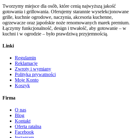
Tworzymy miejsce dla osób, które cenią najwyższą jakość
gotowania i grillowania. Oferujemy starannie wyselekcjonowane
grille, kuchnie ogrodowe, naczynia, akcesoria kuchenne,
ogrzewacze oraz japońskie noże renomowanych marek premium.
Łączymy funkcjonalność, design i trwałość, aby gotowanie – w
kuchni i w ogrodzie – było prawdziwą przyjemnością.
Linki
Regulamin
Reklamacje
Zwroty i wymiany
Polityka prywatności
Moje Konto
Koszyk
Firma
O nas
Blog
Kontakt
Oferta ratalna
Facebook
Instagram