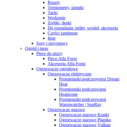
Ruszty
Termometry, lampki
Tacki
Wędzenie
Zrębki, deski
Do rozpalania: pellet, węgiel, akcesoria
Części zamienne
Inne
Sosy i przyprawy
Ogród i taras
Piece do pizzy
Piece Alfa Forni
Akcesoria Alfa Forni
Ogrzewacze ogrodowe
Ogrzewacze elektryczne
Promienniki podczerwieni Dream
Heat
Promienniki podczerwieni
Heatscope
Promienniki podczerwieni
Warmwatcher | SunRay
Ogrzewacze gazowe
Ogrzewacze gazowe Kratki
Ogrzewacze gazowe Planika
Ogrzewacze gazowe Vulkan