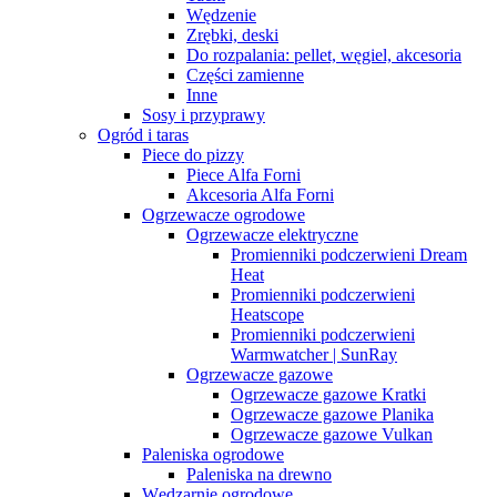
Wędzenie
Zrębki, deski
Do rozpalania: pellet, węgiel, akcesoria
Części zamienne
Inne
Sosy i przyprawy
Ogród i taras
Piece do pizzy
Piece Alfa Forni
Akcesoria Alfa Forni
Ogrzewacze ogrodowe
Ogrzewacze elektryczne
Promienniki podczerwieni Dream
Heat
Promienniki podczerwieni
Heatscope
Promienniki podczerwieni
Warmwatcher | SunRay
Ogrzewacze gazowe
Ogrzewacze gazowe Kratki
Ogrzewacze gazowe Planika
Ogrzewacze gazowe Vulkan
Paleniska ogrodowe
Paleniska na drewno
Wędzarnie ogrodowe