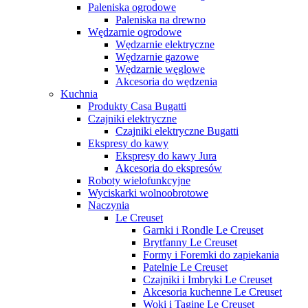
Paleniska ogrodowe
Paleniska na drewno
Wędzarnie ogrodowe
Wędzarnie elektryczne
Wędzarnie gazowe
Wędzarnie węglowe
Akcesoria do wędzenia
Kuchnia
Produkty Casa Bugatti
Czajniki elektryczne
Czajniki elektryczne Bugatti
Ekspresy do kawy
Ekspresy do kawy Jura
Akcesoria do ekspresów
Roboty wielofunkcyjne
Wyciskarki wolnoobrotowe
Naczynia
Le Creuset
Garnki i Rondle Le Creuset
Brytfanny Le Creuset
Formy i Foremki do zapiekania
Patelnie Le Creuset
Czajniki i Imbryki Le Creuset
Akcesoria kuchenne Le Creuset
Woki i Tagine Le Creuset