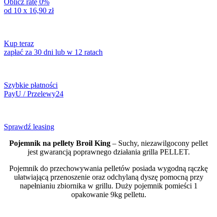
Oblicz ratę 0%
od 10 x
16,90
zł
Kup teraz
zapłać za 30 dni lub w 12 ratach
Szybkie płatności
PayU / Przelewy24
Sprawdź leasing
Pojemnik na pellety Broil King
– Suchy, niezawilgocony pellet
jest gwarancją poprawnego działania grilla PELLET.
Pojemnik do przechowywania pelletów posiada wygodną rączkę
ułatwiającą przenoszenie oraz odchylaną dyszę pomocną przy
napełnianiu zbiornika w grillu. Duży pojemnik pomieści 1
opakowanie 9kg pelletu.