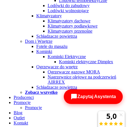
Lodówki termoelektryczne
Lodówki do zabudowy
Lodówki wolnostojące
Klimatyzatory
Klimatyzatory dachowe
Klimatyzatory podławkowe
Klimatyzatory przenośne
Schładzacze powietrza
Dom i Wnętrze
Fotele do masażu
Kominki
Kominki Elektryczne
Kominki elektryczne Dimplex
Ogrzewacze do wnętrz
Ogrzewacze gazowe MORA
Nagrzewnice olejowe na podczerwień
AIRREX
Schładzacze powietrza
Zobacz wszystko
Zapytaj Asystenta
Producenci
Promocje
Promocje
Blog
Outlet
Kontakt