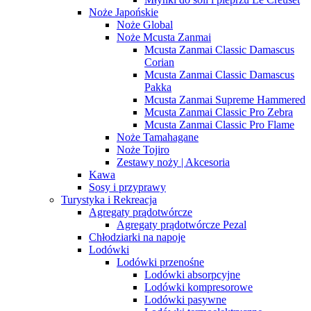
Noże Japońskie
Noże Global
Noże Mcusta Zanmai
Mcusta Zanmai Classic Damascus
Corian
Mcusta Zanmai Classic Damascus
Pakka
Mcusta Zanmai Supreme Hammered
Mcusta Zanmai Classic Pro Zebra
Mcusta Zanmai Classic Pro Flame
Noże Tamahagane
Noże Tojiro
Zestawy noży | Akcesoria
Kawa
Sosy i przyprawy
Turystyka i Rekreacja
Agregaty prądotwórcze
Agregaty prądotwórcze Pezal
Chłodziarki na napoje
Lodówki
Lodówki przenośne
Lodówki absorpcyjne
Lodówki kompresorowe
Lodówki pasywne