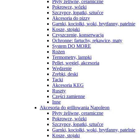
Płyty żeliwne, ceramiczne
Pokrowce, wózki
Szczypce, łopatki, sztućce
Akcesoria do pizzy
Garnki, kociołki, woki, brytfanny, patelnie
Kosze, stojaki
Czyszczenie, konserwacja
Ochronne: fartuchy, rękawice, maty
System DO MORE
Rożen
Termometry, lampki
Pellet, węgiel, akcesoria
Wędzenie
Zrębki, deski
Tacki
Akcesoria KEG
Ruszty
Części zamienne
Inne
Akcesoria do grillowania Napoleon
Płyty żeliwne, ceramiczne
Pokrowce, wózki
Szczypce, łopatki, sztućce
Garnki, kociołki, woki, brytfanny, patelnie
Kosze, stojaki