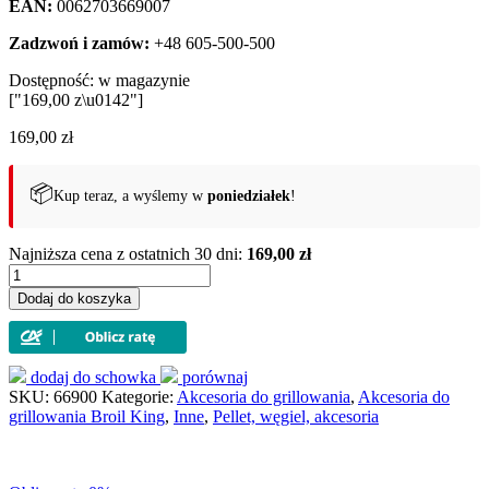
EAN:
0062703669007
Zadzwoń i zamów:
+48 605-500-500
Dostępność:
w magazynie
["169,00 z\u0142"]
169,00
zł
📦
Kup teraz, a wyślemy w
poniedziałek
!
Najniższa cena z ostatnich 30 dni:
169,00 zł
ilość
Pojemnik
Dodaj do koszyka
na
pellety
Broil
King
dodaj do schowka
porównaj
(66900)
SKU:
66900
Kategorie:
Akcesoria do grillowania
,
Akcesoria do
grillowania Broil King
,
Inne
,
Pellet, węgiel, akcesoria