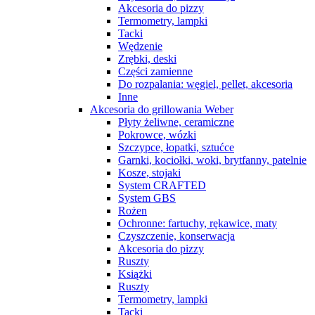
Akcesoria do pizzy
Termometry, lampki
Tacki
Wędzenie
Zrębki, deski
Części zamienne
Do rozpalania: węgiel, pellet, akcesoria
Inne
Akcesoria do grillowania Weber
Płyty żeliwne, ceramiczne
Pokrowce, wózki
Szczypce, łopatki, sztućce
Garnki, kociołki, woki, brytfanny, patelnie
Kosze, stojaki
System CRAFTED
System GBS
Rożen
Ochronne: fartuchy, rękawice, maty
Czyszczenie, konserwacja
Akcesoria do pizzy
Ruszty
Książki
Ruszty
Termometry, lampki
Tacki