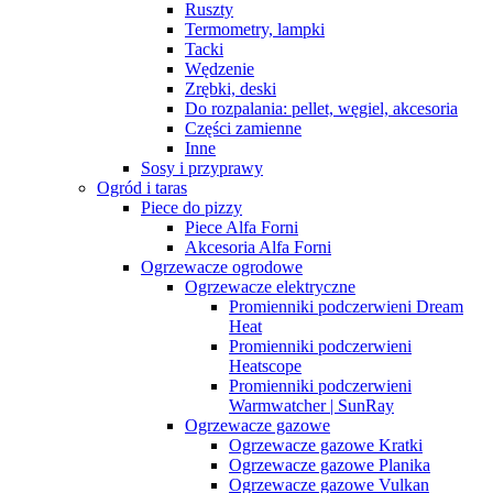
Ruszty
Termometry, lampki
Tacki
Wędzenie
Zrębki, deski
Do rozpalania: pellet, węgiel, akcesoria
Części zamienne
Inne
Sosy i przyprawy
Ogród i taras
Piece do pizzy
Piece Alfa Forni
Akcesoria Alfa Forni
Ogrzewacze ogrodowe
Ogrzewacze elektryczne
Promienniki podczerwieni Dream
Heat
Promienniki podczerwieni
Heatscope
Promienniki podczerwieni
Warmwatcher | SunRay
Ogrzewacze gazowe
Ogrzewacze gazowe Kratki
Ogrzewacze gazowe Planika
Ogrzewacze gazowe Vulkan