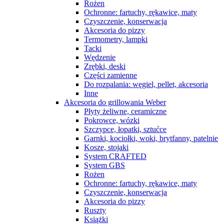
Rożen
Ochronne: fartuchy, rękawice, maty
Czyszczenie, konserwacja
Akcesoria do pizzy
Termometry, lampki
Tacki
Wędzenie
Zrębki, deski
Części zamienne
Do rozpalania: węgiel, pellet, akcesoria
Inne
Akcesoria do grillowania Weber
Płyty żeliwne, ceramiczne
Pokrowce, wózki
Szczypce, łopatki, sztućce
Garnki, kociołki, woki, brytfanny, patelnie
Kosze, stojaki
System CRAFTED
System GBS
Rożen
Ochronne: fartuchy, rękawice, maty
Czyszczenie, konserwacja
Akcesoria do pizzy
Ruszty
Książki