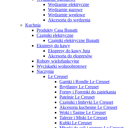
Wędzarnie elektryczne
Wędzarnie gazowe
Wędzarnie węglowe
Akcesoria do wędzenia
Kuchnia
Produkty Casa Bugatti
Czajniki elektryczne
Czajniki elektryczne Bugatti
Ekspresy do kawy
Ekspresy do kawy Jura
Akcesoria do ekspresów
Roboty wielofunkcyjne
Wyciskarki wolnoobrotowe
Naczynia
Le Creuset
Garnki i Rondle Le Creuset
Brytfanny Le Creuset
Formy i Foremki do zapiekania
Patelnie Le Creuset
Czajniki i Imbryki Le Creuset
Akcesoria kuchenne Le Creuset
Woki i Tagine Le Creuset
Talerze i Miski Le Creuset
Kubki Le Creuset
Młynki do soli i pieprzu Le Creuset