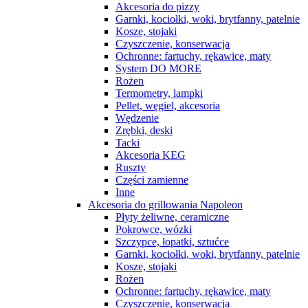
Akcesoria do pizzy
Garnki, kociołki, woki, brytfanny, patelnie
Kosze, stojaki
Czyszczenie, konserwacja
Ochronne: fartuchy, rękawice, maty
System DO MORE
Rożen
Termometry, lampki
Pellet, węgiel, akcesoria
Wędzenie
Zrębki, deski
Tacki
Akcesoria KEG
Ruszty
Części zamienne
Inne
Akcesoria do grillowania Napoleon
Płyty żeliwne, ceramiczne
Pokrowce, wózki
Szczypce, łopatki, sztućce
Garnki, kociołki, woki, brytfanny, patelnie
Kosze, stojaki
Rożen
Ochronne: fartuchy, rękawice, maty
Czyszczenie, konserwacja