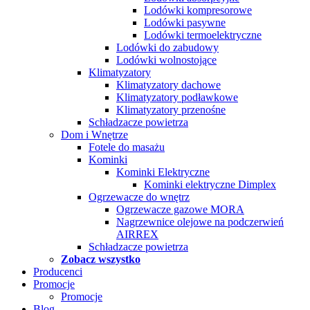
Lodówki kompresorowe
Lodówki pasywne
Lodówki termoelektryczne
Lodówki do zabudowy
Lodówki wolnostojące
Klimatyzatory
Klimatyzatory dachowe
Klimatyzatory podławkowe
Klimatyzatory przenośne
Schładzacze powietrza
Dom i Wnętrze
Fotele do masażu
Kominki
Kominki Elektryczne
Kominki elektryczne Dimplex
Ogrzewacze do wnętrz
Ogrzewacze gazowe MORA
Nagrzewnice olejowe na podczerwień
AIRREX
Schładzacze powietrza
Zobacz wszystko
Producenci
Promocje
Promocje
Blog