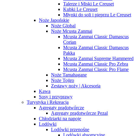
Talerze i Miski Le Creuset
Kubki Le Creuset
Młynki do soli i pieprzu Le Creuset
Noże Japońskie
Noże Global
Noże Mcusta Zanmai
Mcusta Zanmai Classic Damascus
Corian
Mcusta Zanmai Classic Damascus
Pakka
Mcusta Zanmai Supreme Hammered
Mcusta Zanmai Classic Pro Zebra
Mcusta Zanmai Classic Pro Flame
Noże Tamahagane
Noże Tojiro
Zestawy noży | Akcesoria
Kawa
Sosy i przyprawy
Turystyka i Rekreacja
Agregaty prądotwórcze
Agregaty prądotwórcze Pezal
Chłodziarki na napoje
Lodówki
Lodówki przenośne
Lodówki absorpcyjne