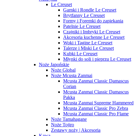
Le Creuset
Garnki i Rondle Le Creuset
Brytfanny Le Creuset
Formy i Foremki do zapiekania
Patelnie Le Creuset
Czajniki i Imbryki Le Creuset
Akcesoria kuchenne Le Creuset
Woki i Tagine Le Creuset
Talerze i Miski Le Creuset
Kubki Le Creuset
Młynki do soli i pieprzu Le Creuset
Noże Japońskie
Noże Global
Noże Mcusta Zanmai
Mcusta Zanmai Classic Damascus
Corian
Mcusta Zanmai Classic Damascus
Pakka
Mcusta Zanmai Supreme Hammered
Mcusta Zanmai Classic Pro Zebra
Mcusta Zanmai Classic Pro Flame
Noże Tamahagane
Noże Tojiro
Zestawy noży | Akcesoria
Kawa