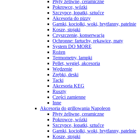
Płyty żeliwne, ceramiczne
Pokrowce, wózki
Szczypce, łopatki, sztućce
Akcesoria do pizzy
Garnki, kociołki, woki, brytfanny, patelnie
Kosze, stojaki
Czyszczenie, konserwacja
Ochronne: fartuchy, rękawice, maty
System DO MORE
Rożen
Termometry, lampki
Pellet, węgiel, akcesoria
Wędzenie
Zrębki, deski
Tacki
Akcesoria KEG
Ruszty
Części zamienne
Inne
Akcesoria do grillowania Napoleon
Płyty żeliwne, ceramiczne
Pokrowce, wózki
Szczypce, łopatki, sztućce
Garnki, kociołki, woki, brytfanny, patelnie
Kosze, stojaki