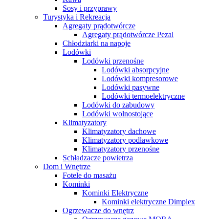
Sosy i przyprawy
Turystyka i Rekreacja
Agregaty prądotwórcze
Agregaty prądotwórcze Pezal
Chłodziarki na napoje
Lodówki
Lodówki przenośne
Lodówki absorpcyjne
Lodówki kompresorowe
Lodówki pasywne
Lodówki termoelektryczne
Lodówki do zabudowy
Lodówki wolnostojące
Klimatyzatory
Klimatyzatory dachowe
Klimatyzatory podławkowe
Klimatyzatory przenośne
Schładzacze powietrza
Dom i Wnętrze
Fotele do masażu
Kominki
Kominki Elektryczne
Kominki elektryczne Dimplex
Ogrzewacze do wnętrz