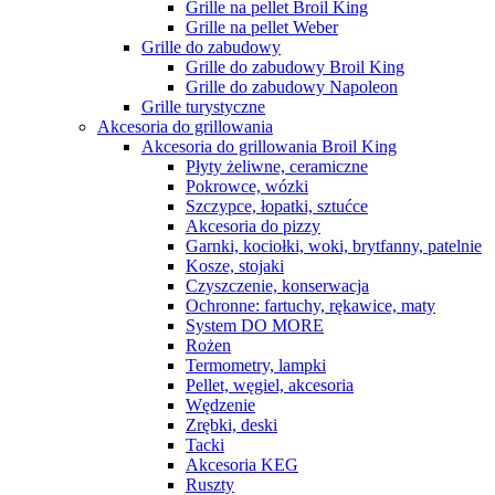
Grille na pellet Broil King
Grille na pellet Weber
Grille do zabudowy
Grille do zabudowy Broil King
Grille do zabudowy Napoleon
Grille turystyczne
Akcesoria do grillowania
Akcesoria do grillowania Broil King
Płyty żeliwne, ceramiczne
Pokrowce, wózki
Szczypce, łopatki, sztućce
Akcesoria do pizzy
Garnki, kociołki, woki, brytfanny, patelnie
Kosze, stojaki
Czyszczenie, konserwacja
Ochronne: fartuchy, rękawice, maty
System DO MORE
Rożen
Termometry, lampki
Pellet, węgiel, akcesoria
Wędzenie
Zrębki, deski
Tacki
Akcesoria KEG
Ruszty