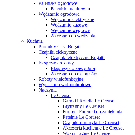
Paleniska ogrodowe
Paleniska na drewno
Wędzarnie ogrodowe
Wędzarnie elektryczne
Wędzarnie gazowe
Wędzarnie węglowe
Akcesoria do wędzenia
Kuchnia
Produkty Casa Bugatti
Czajniki elektryczne
Czajniki elektryczne Bugatti
Ekspresy do kawy
Ekspresy do kawy Jura
Akcesoria do ekspresów
Roboty wielofunkcyjne
Wyciskarki wolnoobrotowe
Naczynia
Le Creuset
Garnki i Rondle Le Creuset
Brytfanny Le Creuset
Formy i Foremki do zapiekania
Patelnie Le Creuset
Czajniki i Imbryki Le Creuset
Akcesoria kuchenne Le Creuset
Woki i Tagine Le Creuset