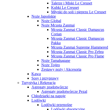
Talerze i Miski Le Creuset
Kubki Le Creuset
Młynki do soli i pieprzu Le Creuset
Noże Japońskie
Noże Global
Noże Mcusta Zanmai
Mcusta Zanmai Classic Damascus
Corian
Mcusta Zanmai Classic Damascus
Pakka
Mcusta Zanmai Supreme Hammered
Mcusta Zanmai Classic Pro Zebra
Mcusta Zanmai Classic Pro Flame
Noże Tamahagane
Noże Tojiro
Zestawy noży | Akcesoria
Kawa
Sosy i przyprawy
Turystyka i Rekreacja
Agregaty prądotwórcze
Agregaty prądotwórcze Pezal
Chłodziarki na napoje
Lodówki
Lodówki przenośne
Lodówki absorpcyjne