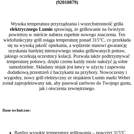
(92010879)
Wysoka temperatura przyrządzania i wszechstronność grilla
elektrycznego Lumin
sprawiają, że grillowanie na świeżym
powietrzu w mieście nabiera zupełnie nowego znaczenia. Ten
wielofunkcyjny grill osiąga temperaturę ponad 315°C, co przekłada
się na wysoką jakość opiekania, a wędzenie stanowi gwarancję
uzyskania bardziej intensywnego smaku grillowanych potraw,
jakiego oczekują uczestnicy kolacji. Pozwala także podtrzymywać
temperaturę potrawy, dzięki czemu każdy może nałożyć ją sobie
samodzielnie. Składany stojak jest łatwy w użyciu i zapewnia
dodatkową przestrzeń z haczykami na przybory. Nowoczesny i
wygodny, nowy grill elektryczny ze stojakiem Lumin marki Weber
został zaprojektowany tak, aby pasował zarówno do Twojego gustu,
jak i otoczenia zewnętrznego.
Dane techniczne:
Bardzo wysokie temperatury grillowania – powyżej 315°C