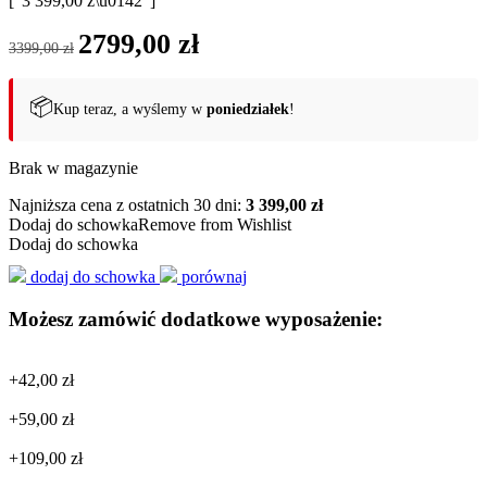
["3 399,00 z\u0142"]
Pierwotna
Aktualna
2799,00
zł
3399,00
zł
cena
cena
wynosiła:
wynosi:
3399,00 zł.
2799,00 zł.
📦
Kup teraz, a wyślemy w
poniedziałek
!
Brak w magazynie
Najniższa cena z ostatnich 30 dni:
3 399,00 zł
Dodaj do schowka
Remove from Wishlist
Dodaj do schowka
dodaj do schowka
porównaj
Możesz zamówić dodatkowe wyposażenie:
+
42,00
zł
+
59,00
zł
+
109,00
zł