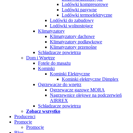
Lodówki kompresorowe
Lodówki pasywne
Lodówki termoelektryczne
Lodówki do zabudowy
Lodówki wolnostojące
Klimatyzatory
Klimatyzatory dachowe
Klimatyzatory podławkowe
Klimatyzatory przenośne
Schładzacze powietrza
Dom i Wnętrze
Fotele do masażu
Kominki
Kominki Elektryczne
Kominki elektryczne Dimplex
Ogrzewacze do wnętrz
Ogrzewacze gazowe MORA
Nagrzewnice olejowe na podczerwień
AIRREX
Schładzacze powietrza
Zobacz wszystko
Producenci
Promocje
Promocje
Blog