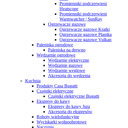
Promienniki podczerwieni
Heatscope
Promienniki podczerwieni
Warmwatcher | SunRay
Ogrzewacze gazowe
Ogrzewacze gazowe Kratki
Ogrzewacze gazowe Planika
Ogrzewacze gazowe Vulkan
Paleniska ogrodowe
Paleniska na drewno
Wędzarnie ogrodowe
Wędzarnie elektryczne
Wędzarnie gazowe
Wędzarnie węglowe
Akcesoria do wędzenia
Kuchnia
Produkty Casa Bugatti
Czajniki elektryczne
Czajniki elektryczne Bugatti
Ekspresy do kawy
Ekspresy do kawy Jura
Akcesoria do ekspresów
Roboty wielofunkcyjne
Wyciskarki wolnoobrotowe
Naczynia