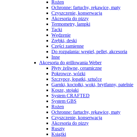
Rożen
Ochronne: fartuchy, rękawice, maty
Czyszczenie, konserwacja
Akcesoria do pizzy
Termometry, lampki
Tacki
Wędzenie
Zrębki, deski
Części zamienne
Do rozpalania: węgiel, pellet, akcesoria
Inne
Akcesoria do grillowania Weber
Płyty żeliwne, ceramiczne
Pokrowce, wózki
Szczypce, łopatki, sztućce
Garnki, kociołki, woki, brytfanny, patelnie
Kosze, stojaki
System CRAFTED
System GBS
Rożen
Ochronne: fartuchy, rękawice, maty
Czyszczenie, konserwacja
Akcesoria do pizzy
Ruszty
Książki