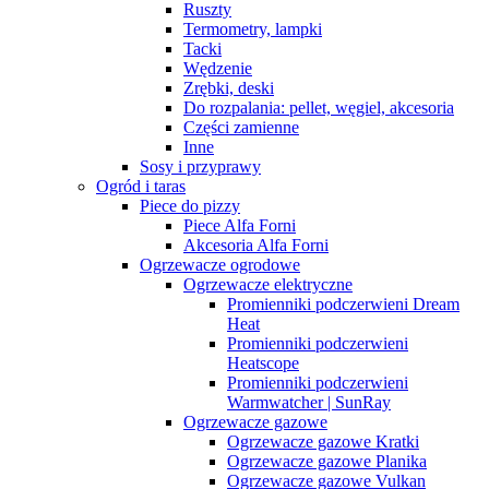
Ruszty
Termometry, lampki
Tacki
Wędzenie
Zrębki, deski
Do rozpalania: pellet, węgiel, akcesoria
Części zamienne
Inne
Sosy i przyprawy
Ogród i taras
Piece do pizzy
Piece Alfa Forni
Akcesoria Alfa Forni
Ogrzewacze ogrodowe
Ogrzewacze elektryczne
Promienniki podczerwieni Dream
Heat
Promienniki podczerwieni
Heatscope
Promienniki podczerwieni
Warmwatcher | SunRay
Ogrzewacze gazowe
Ogrzewacze gazowe Kratki
Ogrzewacze gazowe Planika
Ogrzewacze gazowe Vulkan