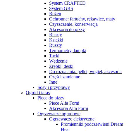
System CRAFTED
System GBS
Rożen
Ochronne: fartuchy, rękawice, maty
Czyszczenie, konserwacja
Akcesoria do pizzy
Ruszty
Książki
Ruszty
Termometry, lampki
Tacki
Wędzenie
Zrębki, deski
Do rozpalania: pellet, węgiel, akcesoria
Części zamienne
Inne
Sosy i przyprawy
Ogród i taras
Piece do pizzy
Piece Alfa Forni
Akcesoria Alfa Forni
Ogrzewacze ogrodowe
Ogrzewacze elektryczne
Promienniki podczerwieni Dream
Heat