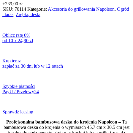
+
239,00
zł
SKU:
70114
Kategorie:
Akcesoria do grillowania Napoleon
,
Ogród
i taras
,
Zrębki, deski
Oblicz ratę 0%
od 10 x
24,90
zł
Kup teraz
zapłać za 30 dni lub w 12 ratach
Szybkie płatności
PayU / Przelewy24
Sprawdź leasing
Profejsonalna bambusowa deska do krojenia Napoleon –
Ta
bambusowa deska do krojenia o wymiarach 45,7 cm x 30,5 cm jest
idealna do codziennego użytku w kuchni lub na grillu i została