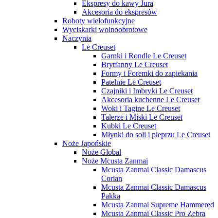
Ekspresy do kawy Jura
Akcesoria do ekspresów
Roboty wielofunkcyjne
Wyciskarki wolnoobrotowe
Naczynia
Le Creuset
Garnki i Rondle Le Creuset
Brytfanny Le Creuset
Formy i Foremki do zapiekania
Patelnie Le Creuset
Czajniki i Imbryki Le Creuset
Akcesoria kuchenne Le Creuset
Woki i Tagine Le Creuset
Talerze i Miski Le Creuset
Kubki Le Creuset
Młynki do soli i pieprzu Le Creuset
Noże Japońskie
Noże Global
Noże Mcusta Zanmai
Mcusta Zanmai Classic Damascus
Corian
Mcusta Zanmai Classic Damascus
Pakka
Mcusta Zanmai Supreme Hammered
Mcusta Zanmai Classic Pro Zebra