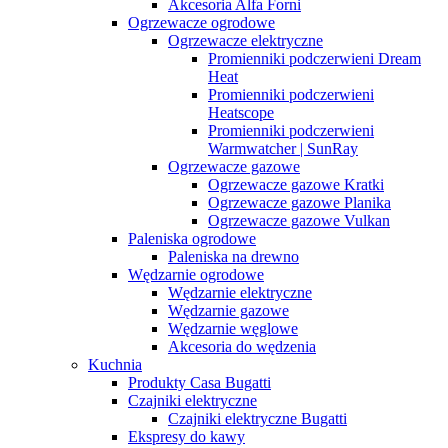
Akcesoria Alfa Forni
Ogrzewacze ogrodowe
Ogrzewacze elektryczne
Promienniki podczerwieni Dream
Heat
Promienniki podczerwieni
Heatscope
Promienniki podczerwieni
Warmwatcher | SunRay
Ogrzewacze gazowe
Ogrzewacze gazowe Kratki
Ogrzewacze gazowe Planika
Ogrzewacze gazowe Vulkan
Paleniska ogrodowe
Paleniska na drewno
Wędzarnie ogrodowe
Wędzarnie elektryczne
Wędzarnie gazowe
Wędzarnie węglowe
Akcesoria do wędzenia
Kuchnia
Produkty Casa Bugatti
Czajniki elektryczne
Czajniki elektryczne Bugatti
Ekspresy do kawy