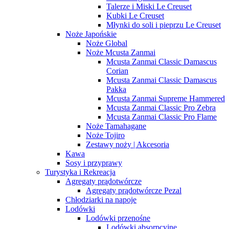
Talerze i Miski Le Creuset
Kubki Le Creuset
Młynki do soli i pieprzu Le Creuset
Noże Japońskie
Noże Global
Noże Mcusta Zanmai
Mcusta Zanmai Classic Damascus
Corian
Mcusta Zanmai Classic Damascus
Pakka
Mcusta Zanmai Supreme Hammered
Mcusta Zanmai Classic Pro Zebra
Mcusta Zanmai Classic Pro Flame
Noże Tamahagane
Noże Tojiro
Zestawy noży | Akcesoria
Kawa
Sosy i przyprawy
Turystyka i Rekreacja
Agregaty prądotwórcze
Agregaty prądotwórcze Pezal
Chłodziarki na napoje
Lodówki
Lodówki przenośne
Lodówki absorpcyjne