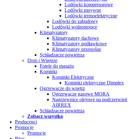
Lodówki kompresorowe
Lodówki pasywne
Lodówki termoelektryczne
Lodówki do zabudowy
Lodówki wolnostojące
Klimatyzatory
Klimatyzatory dachowe
Klimatyzatory podławkowe
Klimatyzatory przenośne
Schładzacze powietrza
Dom i Wnętrze
Fotele do masażu
Kominki
Kominki Elektryczne
Kominki elektryczne Dimplex
Ogrzewacze do wnętrz
Ogrzewacze gazowe MORA
Nagrzewnice olejowe na podczerwień
AIRREX
Schładzacze powietrza
Zobacz wszystko
Producenci
Promocje
Promocje
Blog