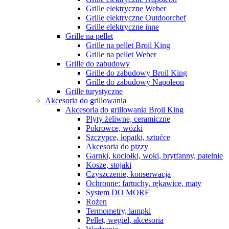
Grille elektryczne Weber
Grille elektryczne Outdoorchef
Grille elektryczne inne
Grille na pellet
Grille na pellet Broil King
Grille na pellet Weber
Grille do zabudowy
Grille do zabudowy Broil King
Grille do zabudowy Napoleon
Grille turystyczne
Akcesoria do grillowania
Akcesoria do grillowania Broil King
Płyty żeliwne, ceramiczne
Pokrowce, wózki
Szczypce, łopatki, sztućce
Akcesoria do pizzy
Garnki, kociołki, woki, brytfanny, patelnie
Kosze, stojaki
Czyszczenie, konserwacja
Ochronne: fartuchy, rękawice, maty
System DO MORE
Rożen
Termometry, lampki
Pellet, węgiel, akcesoria