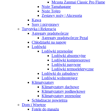
Mcusta Zanmai Classic Pro Flame
Noże Tamahagane
Noże Tojiro
Zestawy noży | Akcesoria
Kawa
Sosy i przyprawy
Turystyka i Rekreacja
Agregaty prądotwórcze
Agregaty prądotwórcze Pezal
Chłodziarki na napoje
Lodówki
Lodówki przenośne
Lodówki absorpcyjne
Lodówki kompresorowe
Lodówki pasywne
Lodówki termoelektryczne
Lodówki do zabudowy
Lodówki wolnostojące
Klimatyzatory
Klimatyzatory dachowe
Klimatyzatory podławkowe
Klimatyzatory przenośne
Schładzacze powietrza
Dom i Wnętrze
Fotele do masażu