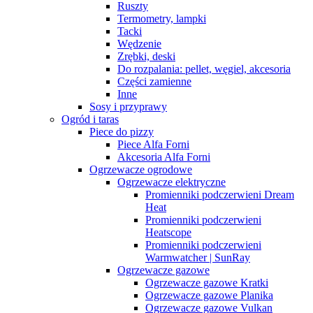
Ruszty
Termometry, lampki
Tacki
Wędzenie
Zrębki, deski
Do rozpalania: pellet, węgiel, akcesoria
Części zamienne
Inne
Sosy i przyprawy
Ogród i taras
Piece do pizzy
Piece Alfa Forni
Akcesoria Alfa Forni
Ogrzewacze ogrodowe
Ogrzewacze elektryczne
Promienniki podczerwieni Dream
Heat
Promienniki podczerwieni
Heatscope
Promienniki podczerwieni
Warmwatcher | SunRay
Ogrzewacze gazowe
Ogrzewacze gazowe Kratki
Ogrzewacze gazowe Planika
Ogrzewacze gazowe Vulkan