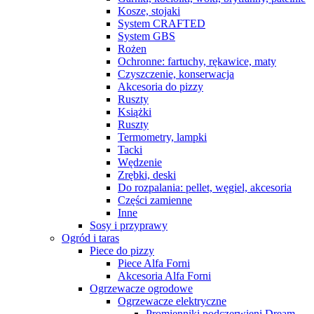
Kosze, stojaki
System CRAFTED
System GBS
Rożen
Ochronne: fartuchy, rękawice, maty
Czyszczenie, konserwacja
Akcesoria do pizzy
Ruszty
Książki
Ruszty
Termometry, lampki
Tacki
Wędzenie
Zrębki, deski
Do rozpalania: pellet, węgiel, akcesoria
Części zamienne
Inne
Sosy i przyprawy
Ogród i taras
Piece do pizzy
Piece Alfa Forni
Akcesoria Alfa Forni
Ogrzewacze ogrodowe
Ogrzewacze elektryczne
Promienniki podczerwieni Dream