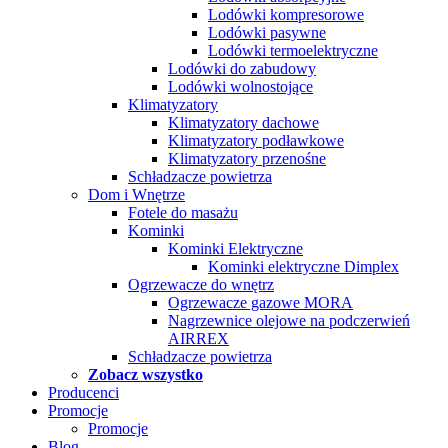
Lodówki kompresorowe
Lodówki pasywne
Lodówki termoelektryczne
Lodówki do zabudowy
Lodówki wolnostojące
Klimatyzatory
Klimatyzatory dachowe
Klimatyzatory podławkowe
Klimatyzatory przenośne
Schładzacze powietrza
Dom i Wnętrze
Fotele do masażu
Kominki
Kominki Elektryczne
Kominki elektryczne Dimplex
Ogrzewacze do wnętrz
Ogrzewacze gazowe MORA
Nagrzewnice olejowe na podczerwień
AIRREX
Schładzacze powietrza
Zobacz wszystko
Producenci
Promocje
Promocje
Blog