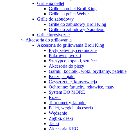
Grille na pellet
Grille na pellet Broil King
Grille na pellet Weber
Grille do zabudowy
Grille do zabudowy Broil King
Grille do zabudowy Napoleon
Grille turystyczne
Akcesoria do grillowania
Akcesoria do grillowania Broil King
Płyty żeliwne, ceramiczne
Pokrowce, wózki
Szczypce, łopatki, sztućce
Akcesoria do pizzy
Garnki, kociołki, woki, brytfanny, patelnie
Kosze, stojaki
Czyszczenie, konserwacja
Ochronne: fartuchy, rękawice, maty
System DO MORE
Rożen
Termometry, lampki
Pellet, węgiel, akcesoria
Wędzenie
Zrębki, deski
Tacki
Akcesoria KEG