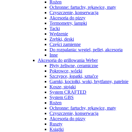
Rożen
Ochronne: fartuchy, rękawice, maty
Czyszczenie, konserwacja
Akcesoria do pizzy
Termometry, lampki
Tacki
Wędzenie
Zrębki, deski
Części zamienne
Do rozpalania: węgiel, pellet, akcesoria
Inne
Akcesoria do grillowania Weber
Płyty żeliwne, ceramiczne
Pokrowce, wózki
Szczypce, łopatki, sztućce
Garnki, kociołki, woki, brytfanny, patelnie
Kosze, stojaki
System CRAFTED
System GBS
Rożen
Ochronne: fartuchy, rękawice, maty
Czyszczenie, konserwacja
Akcesoria do pizzy
Ruszty
Książki