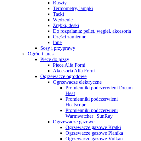
Ruszty
Termometry, lampki
Tacki
Wędzenie
Zrębki, deski
Do rozpalania: pellet, węgiel, akcesoria
Części zamienne
Inne
Sosy i przyprawy
Ogród i taras
Piece do pizzy
Piece Alfa Forni
Akcesoria Alfa Forni
Ogrzewacze ogrodowe
Ogrzewacze elektryczne
Promienniki podczerwieni Dream
Heat
Promienniki podczerwieni
Heatscope
Promienniki podczerwieni
Warmwatcher | SunRay
Ogrzewacze gazowe
Ogrzewacze gazowe Kratki
Ogrzewacze gazowe Planika
Ogrzewacze gazowe Vulkan