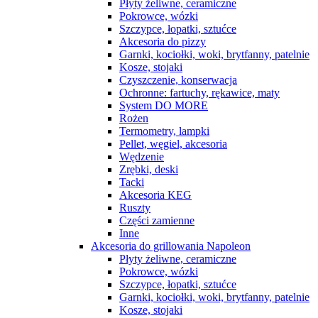
Płyty żeliwne, ceramiczne
Pokrowce, wózki
Szczypce, łopatki, sztućce
Akcesoria do pizzy
Garnki, kociołki, woki, brytfanny, patelnie
Kosze, stojaki
Czyszczenie, konserwacja
Ochronne: fartuchy, rękawice, maty
System DO MORE
Rożen
Termometry, lampki
Pellet, węgiel, akcesoria
Wędzenie
Zrębki, deski
Tacki
Akcesoria KEG
Ruszty
Części zamienne
Inne
Akcesoria do grillowania Napoleon
Płyty żeliwne, ceramiczne
Pokrowce, wózki
Szczypce, łopatki, sztućce
Garnki, kociołki, woki, brytfanny, patelnie
Kosze, stojaki