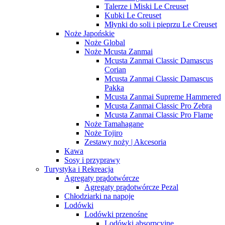
Talerze i Miski Le Creuset
Kubki Le Creuset
Młynki do soli i pieprzu Le Creuset
Noże Japońskie
Noże Global
Noże Mcusta Zanmai
Mcusta Zanmai Classic Damascus
Corian
Mcusta Zanmai Classic Damascus
Pakka
Mcusta Zanmai Supreme Hammered
Mcusta Zanmai Classic Pro Zebra
Mcusta Zanmai Classic Pro Flame
Noże Tamahagane
Noże Tojiro
Zestawy noży | Akcesoria
Kawa
Sosy i przyprawy
Turystyka i Rekreacja
Agregaty prądotwórcze
Agregaty prądotwórcze Pezal
Chłodziarki na napoje
Lodówki
Lodówki przenośne
Lodówki absorpcyjne