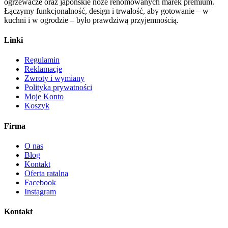
ogrzewacze oraz japońskie noże renomowanych marek premium.
Łączymy funkcjonalność, design i trwałość, aby gotowanie – w
kuchni i w ogrodzie – było prawdziwą przyjemnością.
Linki
Regulamin
Reklamacje
Zwroty i wymiany
Polityka prywatności
Moje Konto
Koszyk
Firma
O nas
Blog
Kontakt
Oferta ratalna
Facebook
Instagram
Kontakt