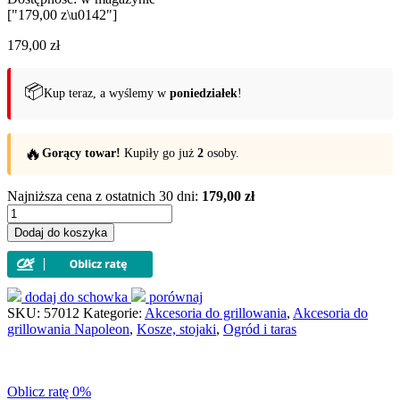
["179,00 z\u0142"]
179,00
zł
📦
Kup teraz, a wyślemy w
poniedziałek
!
🔥
Gorący towar!
Kupiły go już
2
osoby.
Najniższa cena z ostatnich 30 dni:
179,00 zł
ilość
Elastyczny
Dodaj do koszyka
kosz
do
ryb
i
dodaj do schowka
porównaj
warzyw
SKU:
57012
Kategorie:
Akcesoria do grillowania
,
Akcesoria do
do
grillowania Napoleon
,
Kosze, stojaki
,
Ogród i taras
grillowania
Napoleon
(57012)
Oblicz ratę 0%