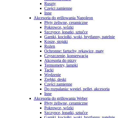
Ruszty
Części zamienne
Inne
Akcesoria do grillowania Napoleon
Płyty żeliwne, ceramiczne
Pokrowce, wózki
Szczypce, łopatki, sztućce
Garnki, kociołki, woki, brytfanny, patelnie
Kosze, stojaki
Rożen
Ochronne: fartuchy, rękawice, maty
Czyszczenie, konserwacja
Akcesoria do pizzy
Termometry, lampki
Tacki
Wędzenie
Zrębki, deski
Części zamienne
Do rozpalania: węgiel, pellet, akcesoria
Inne
Akcesoria do grillowania Weber
Płyty żeliwne, ceramiczne
Pokrowce, wózki
Szczypce, łopatki, sztućce
Garnki, kociołki, woki, brytfanny, patelnie