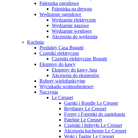
Paleniska ogrodowe
Paleniska na drewno
Wędzarnie ogrodowe
Wędzarnie elektryczne
Wędzarnie gazowe
Wędzarnie węglowe
Akcesoria do wędzenia
Kuchnia
Produkty Casa Bugatti
Czajniki elektryczne
Czajniki elektryczne Bugatti
Ekspresy do kawy
Ekspresy do kawy Jura
Akcesoria do ekspresów
Roboty wielofunkcyjne
Wyciskarki wolnoobrotowe
Naczynia
Le Creuset
Garnki i Rondle Le Creuset
Brytfanny Le Creuset
Formy i Foremki do zapiekania
Patelnie Le Creuset
Czajniki i Imbryki Le Creuset
Akcesoria kuchenne Le Creuset
Woki i Tagine Le Creuset