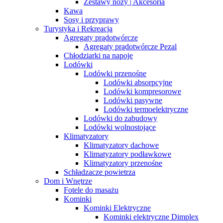
Zestawy noży | Akcesoria
Kawa
Sosy i przyprawy
Turystyka i Rekreacja
Agregaty prądotwórcze
Agregaty prądotwórcze Pezal
Chłodziarki na napoje
Lodówki
Lodówki przenośne
Lodówki absorpcyjne
Lodówki kompresorowe
Lodówki pasywne
Lodówki termoelektryczne
Lodówki do zabudowy
Lodówki wolnostojące
Klimatyzatory
Klimatyzatory dachowe
Klimatyzatory podławkowe
Klimatyzatory przenośne
Schładzacze powietrza
Dom i Wnętrze
Fotele do masażu
Kominki
Kominki Elektryczne
Kominki elektryczne Dimplex