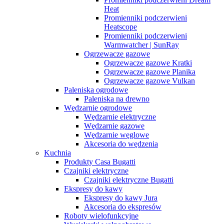
Heat
Promienniki podczerwieni
Heatscope
Promienniki podczerwieni
Warmwatcher | SunRay
Ogrzewacze gazowe
Ogrzewacze gazowe Kratki
Ogrzewacze gazowe Planika
Ogrzewacze gazowe Vulkan
Paleniska ogrodowe
Paleniska na drewno
Wędzarnie ogrodowe
Wędzarnie elektryczne
Wędzarnie gazowe
Wędzarnie węglowe
Akcesoria do wędzenia
Kuchnia
Produkty Casa Bugatti
Czajniki elektryczne
Czajniki elektryczne Bugatti
Ekspresy do kawy
Ekspresy do kawy Jura
Akcesoria do ekspresów
Roboty wielofunkcyjne