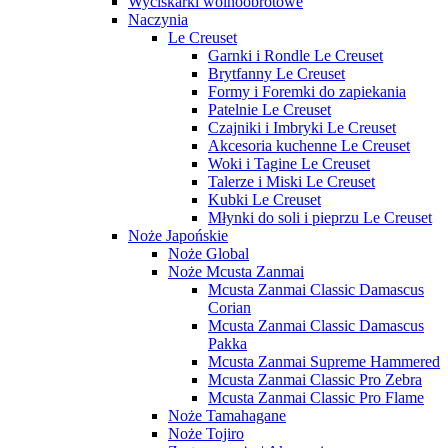
Wyciskarki wolnoobrotowe
Naczynia
Le Creuset
Garnki i Rondle Le Creuset
Brytfanny Le Creuset
Formy i Foremki do zapiekania
Patelnie Le Creuset
Czajniki i Imbryki Le Creuset
Akcesoria kuchenne Le Creuset
Woki i Tagine Le Creuset
Talerze i Miski Le Creuset
Kubki Le Creuset
Młynki do soli i pieprzu Le Creuset
Noże Japońskie
Noże Global
Noże Mcusta Zanmai
Mcusta Zanmai Classic Damascus
Corian
Mcusta Zanmai Classic Damascus
Pakka
Mcusta Zanmai Supreme Hammered
Mcusta Zanmai Classic Pro Zebra
Mcusta Zanmai Classic Pro Flame
Noże Tamahagane
Noże Tojiro