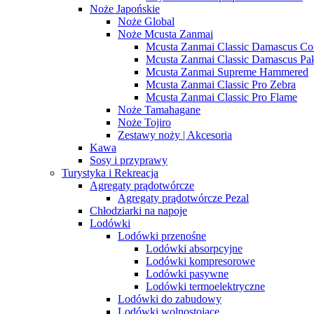
Noże Japońskie
Noże Global
Noże Mcusta Zanmai
Mcusta Zanmai Classic Damascus Co
Mcusta Zanmai Classic Damascus Pa
Mcusta Zanmai Supreme Hammered
Mcusta Zanmai Classic Pro Zebra
Mcusta Zanmai Classic Pro Flame
Noże Tamahagane
Noże Tojiro
Zestawy noży | Akcesoria
Kawa
Sosy i przyprawy
Turystyka i Rekreacja
Agregaty prądotwórcze
Agregaty prądotwórcze Pezal
Chłodziarki na napoje
Lodówki
Lodówki przenośne
Lodówki absorpcyjne
Lodówki kompresorowe
Lodówki pasywne
Lodówki termoelektryczne
Lodówki do zabudowy
Lodówki wolnostojące