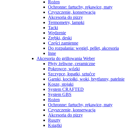
Rożen
Ochronne: fartuchy, rękawice, maty
Czyszczenie, konserwacja
Akcesoria do pizzy
Termometry, lampki
Tacki
Wędzenie
Zrębki, deski
Części zamienne
Do rozpalania: węgiel, pellet, akcesoria
Inne
Akcesoria do grillowania Weber
Płyty żeliwne, ceramiczne
Pokrowce, wózki
Szczypce, łopatki, sztućce
Garnki, kociołki, woki, brytfanny, patelnie
Kosze, stojaki
System CRAFTED
System GBS
Rożen
Ochronne: fartuchy, rękawice, maty
Czyszczenie, konserwacja
Akcesoria do pizzy
Ruszty
Książki