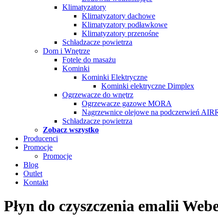
Klimatyzatory
Klimatyzatory dachowe
Klimatyzatory podławkowe
Klimatyzatory przenośne
Schładzacze powietrza
Dom i Wnętrze
Fotele do masażu
Kominki
Kominki Elektryczne
Kominki elektryczne Dimplex
Ogrzewacze do wnętrz
Ogrzewacze gazowe MORA
Nagrzewnice olejowe na podczerwień AI
Schładzacze powietrza
Zobacz wszystko
Producenci
Promocje
Promocje
Blog
Outlet
Kontakt
Płyn do czyszczenia emalii Webe