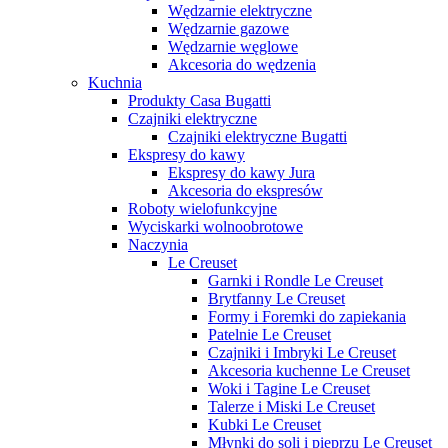
Wędzarnie elektryczne
Wędzarnie gazowe
Wędzarnie węglowe
Akcesoria do wędzenia
Kuchnia
Produkty Casa Bugatti
Czajniki elektryczne
Czajniki elektryczne Bugatti
Ekspresy do kawy
Ekspresy do kawy Jura
Akcesoria do ekspresów
Roboty wielofunkcyjne
Wyciskarki wolnoobrotowe
Naczynia
Le Creuset
Garnki i Rondle Le Creuset
Brytfanny Le Creuset
Formy i Foremki do zapiekania
Patelnie Le Creuset
Czajniki i Imbryki Le Creuset
Akcesoria kuchenne Le Creuset
Woki i Tagine Le Creuset
Talerze i Miski Le Creuset
Kubki Le Creuset
Młynki do soli i pieprzu Le Creuset