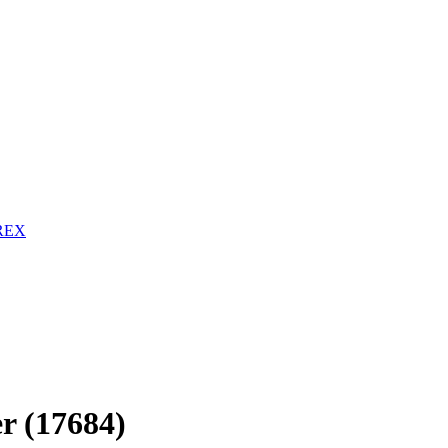
RREX
r (17684)