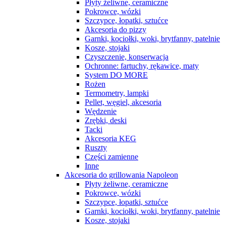
Płyty żeliwne, ceramiczne
Pokrowce, wózki
Szczypce, łopatki, sztućce
Akcesoria do pizzy
Garnki, kociołki, woki, brytfanny, patelnie
Kosze, stojaki
Czyszczenie, konserwacja
Ochronne: fartuchy, rękawice, maty
System DO MORE
Rożen
Termometry, lampki
Pellet, węgiel, akcesoria
Wędzenie
Zrębki, deski
Tacki
Akcesoria KEG
Ruszty
Części zamienne
Inne
Akcesoria do grillowania Napoleon
Płyty żeliwne, ceramiczne
Pokrowce, wózki
Szczypce, łopatki, sztućce
Garnki, kociołki, woki, brytfanny, patelnie
Kosze, stojaki