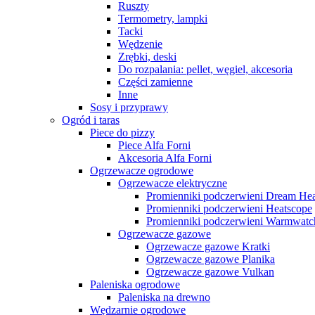
Ruszty
Termometry, lampki
Tacki
Wędzenie
Zrębki, deski
Do rozpalania: pellet, węgiel, akcesoria
Części zamienne
Inne
Sosy i przyprawy
Ogród i taras
Piece do pizzy
Piece Alfa Forni
Akcesoria Alfa Forni
Ogrzewacze ogrodowe
Ogrzewacze elektryczne
Promienniki podczerwieni Dream Hea
Promienniki podczerwieni Heatscope
Promienniki podczerwieni Warmwatc
Ogrzewacze gazowe
Ogrzewacze gazowe Kratki
Ogrzewacze gazowe Planika
Ogrzewacze gazowe Vulkan
Paleniska ogrodowe
Paleniska na drewno
Wędzarnie ogrodowe