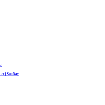
t
her | SunRay