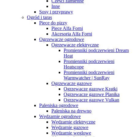
Części zamienne
Inne
Sosy i przyprawy
Ogród i taras
Piece do pizzy
Piece Alfa Forni
Akcesoria Alfa Forni
Ogrzewacze ogrodowe
Ogrzewacze elektryczne
Promienniki podczerwieni Dream
Heat
Promienniki podczerwieni
Heatscope
Promienniki podczerwieni
Warmwatcher | SunRay
Ogrzewacze gazowe
Ogrzewacze gazowe Kratki
Ogrzewacze gazowe Planika
Ogrzewacze gazowe Vulkan
Paleniska ogrodowe
Paleniska na drewno
Wędzarnie ogrodowe
Wędzarnie elektryczne
Wędzarnie gazowe
Wędzarnie węglowe