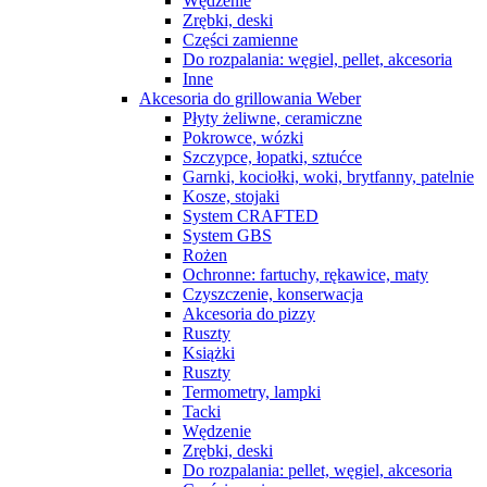
Wędzenie
Zrębki, deski
Części zamienne
Do rozpalania: węgiel, pellet, akcesoria
Inne
Akcesoria do grillowania Weber
Płyty żeliwne, ceramiczne
Pokrowce, wózki
Szczypce, łopatki, sztućce
Garnki, kociołki, woki, brytfanny, patelnie
Kosze, stojaki
System CRAFTED
System GBS
Rożen
Ochronne: fartuchy, rękawice, maty
Czyszczenie, konserwacja
Akcesoria do pizzy
Ruszty
Książki
Ruszty
Termometry, lampki
Tacki
Wędzenie
Zrębki, deski
Do rozpalania: pellet, węgiel, akcesoria