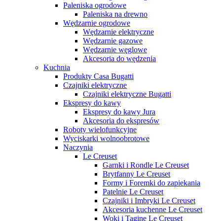
Paleniska ogrodowe
Paleniska na drewno
Wędzarnie ogrodowe
Wędzarnie elektryczne
Wędzarnie gazowe
Wędzarnie węglowe
Akcesoria do wędzenia
Kuchnia
Produkty Casa Bugatti
Czajniki elektryczne
Czajniki elektryczne Bugatti
Ekspresy do kawy
Ekspresy do kawy Jura
Akcesoria do ekspresów
Roboty wielofunkcyjne
Wyciskarki wolnoobrotowe
Naczynia
Le Creuset
Garnki i Rondle Le Creuset
Brytfanny Le Creuset
Formy i Foremki do zapiekania
Patelnie Le Creuset
Czajniki i Imbryki Le Creuset
Akcesoria kuchenne Le Creuset
Woki i Tagine Le Creuset