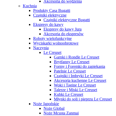
Akcesoria do wędzenia
Kuchnia
Produkty Casa Bugatti
Czajniki elektryczne
Czajniki elektryczne Bugatti
Ekspresy do kawy
Ekspresy do kawy Jura
Akcesoria do ekspresów
Roboty wielofunkcyjne
Wyciskarki wolnoobrotowe
Naczynia
Le Creuset
Garnki i Rondle Le Creuset
Brytfanny Le Creuset
Formy i Foremki do zapiekania
Patelnie Le Creuset
Czajniki i Imbryki Le Creuset
Akcesoria kuchenne Le Creuset
Woki i Tagine Le Creuset
Talerze i Miski Le Creuset
Kubki Le Creuset
Młynki do soli i pieprzu Le Creuset
Noże Japońskie
Noże Global
Noże Mcusta Zanmai