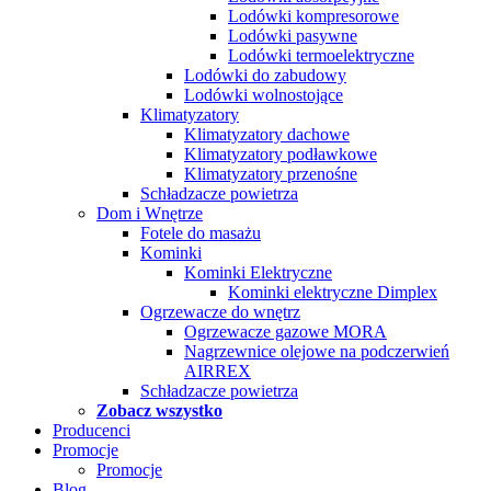
Lodówki kompresorowe
Lodówki pasywne
Lodówki termoelektryczne
Lodówki do zabudowy
Lodówki wolnostojące
Klimatyzatory
Klimatyzatory dachowe
Klimatyzatory podławkowe
Klimatyzatory przenośne
Schładzacze powietrza
Dom i Wnętrze
Fotele do masażu
Kominki
Kominki Elektryczne
Kominki elektryczne Dimplex
Ogrzewacze do wnętrz
Ogrzewacze gazowe MORA
Nagrzewnice olejowe na podczerwień
AIRREX
Schładzacze powietrza
Zobacz wszystko
Producenci
Promocje
Promocje
Blog