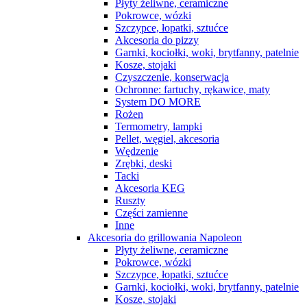
Płyty żeliwne, ceramiczne
Pokrowce, wózki
Szczypce, łopatki, sztućce
Akcesoria do pizzy
Garnki, kociołki, woki, brytfanny, patelnie
Kosze, stojaki
Czyszczenie, konserwacja
Ochronne: fartuchy, rękawice, maty
System DO MORE
Rożen
Termometry, lampki
Pellet, węgiel, akcesoria
Wędzenie
Zrębki, deski
Tacki
Akcesoria KEG
Ruszty
Części zamienne
Inne
Akcesoria do grillowania Napoleon
Płyty żeliwne, ceramiczne
Pokrowce, wózki
Szczypce, łopatki, sztućce
Garnki, kociołki, woki, brytfanny, patelnie
Kosze, stojaki