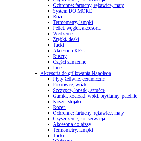
Ochronne: fartuchy, rękawice, maty
System DO MORE
Rożen
Termometry, lampki
Pellet, węgiel, akcesoria
Wędzenie
Zrębki, deski
Tacki
Akcesoria KEG
Ruszty
Części zamienne
Inne
Akcesoria do grillowania Napoleon
Płyty żeliwne, ceramiczne
Pokrowce, wózki
Szczypce, łopatki, sztućce
Garnki, kociołki, woki, brytfanny, patelnie
Kosze, stojaki
Rożen
Ochronne: fartuchy, rękawice, maty
Czyszczenie, konserwacja
Akcesoria do pizzy
Termometry, lampki
Tacki