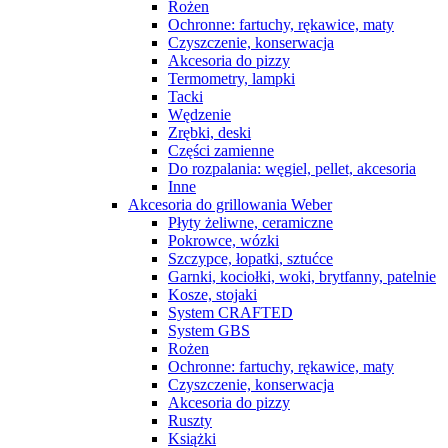
Rożen
Ochronne: fartuchy, rękawice, maty
Czyszczenie, konserwacja
Akcesoria do pizzy
Termometry, lampki
Tacki
Wędzenie
Zrębki, deski
Części zamienne
Do rozpalania: węgiel, pellet, akcesoria
Inne
Akcesoria do grillowania Weber
Płyty żeliwne, ceramiczne
Pokrowce, wózki
Szczypce, łopatki, sztućce
Garnki, kociołki, woki, brytfanny, patelnie
Kosze, stojaki
System CRAFTED
System GBS
Rożen
Ochronne: fartuchy, rękawice, maty
Czyszczenie, konserwacja
Akcesoria do pizzy
Ruszty
Książki