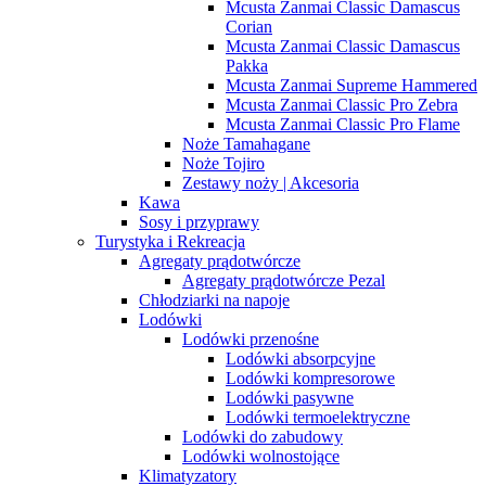
Mcusta Zanmai Classic Damascus
Corian
Mcusta Zanmai Classic Damascus
Pakka
Mcusta Zanmai Supreme Hammered
Mcusta Zanmai Classic Pro Zebra
Mcusta Zanmai Classic Pro Flame
Noże Tamahagane
Noże Tojiro
Zestawy noży | Akcesoria
Kawa
Sosy i przyprawy
Turystyka i Rekreacja
Agregaty prądotwórcze
Agregaty prądotwórcze Pezal
Chłodziarki na napoje
Lodówki
Lodówki przenośne
Lodówki absorpcyjne
Lodówki kompresorowe
Lodówki pasywne
Lodówki termoelektryczne
Lodówki do zabudowy
Lodówki wolnostojące
Klimatyzatory