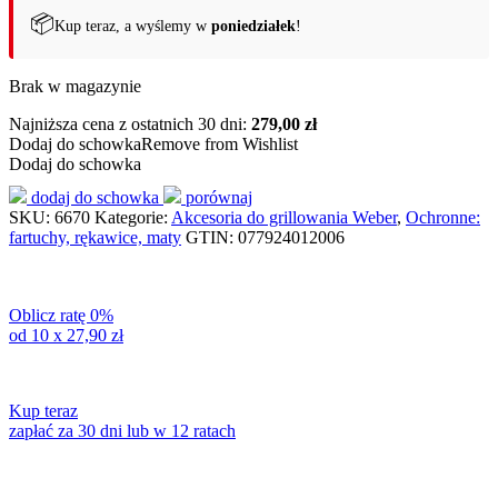
📦
Kup teraz, a wyślemy w
poniedziałek
!
Brak w magazynie
Najniższa cena z ostatnich 30 dni:
279,00 zł
Dodaj do schowka
Remove from Wishlist
Dodaj do schowka
dodaj do schowka
porównaj
SKU:
6670
Kategorie:
Akcesoria do grillowania Weber
,
Ochronne:
fartuchy, rękawice, maty
GTIN:
077924012006
Oblicz ratę 0%
od 10 x
27,90
zł
Kup teraz
zapłać za 30 dni lub w 12 ratach