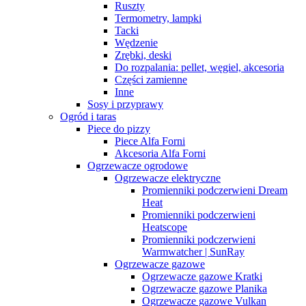
Ruszty
Termometry, lampki
Tacki
Wędzenie
Zrębki, deski
Do rozpalania: pellet, węgiel, akcesoria
Części zamienne
Inne
Sosy i przyprawy
Ogród i taras
Piece do pizzy
Piece Alfa Forni
Akcesoria Alfa Forni
Ogrzewacze ogrodowe
Ogrzewacze elektryczne
Promienniki podczerwieni Dream
Heat
Promienniki podczerwieni
Heatscope
Promienniki podczerwieni
Warmwatcher | SunRay
Ogrzewacze gazowe
Ogrzewacze gazowe Kratki
Ogrzewacze gazowe Planika
Ogrzewacze gazowe Vulkan