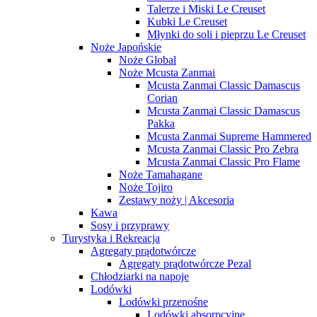
Talerze i Miski Le Creuset
Kubki Le Creuset
Młynki do soli i pieprzu Le Creuset
Noże Japońskie
Noże Global
Noże Mcusta Zanmai
Mcusta Zanmai Classic Damascus
Corian
Mcusta Zanmai Classic Damascus
Pakka
Mcusta Zanmai Supreme Hammered
Mcusta Zanmai Classic Pro Zebra
Mcusta Zanmai Classic Pro Flame
Noże Tamahagane
Noże Tojiro
Zestawy noży | Akcesoria
Kawa
Sosy i przyprawy
Turystyka i Rekreacja
Agregaty prądotwórcze
Agregaty prądotwórcze Pezal
Chłodziarki na napoje
Lodówki
Lodówki przenośne
Lodówki absorpcyjne