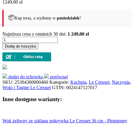
1249,00
zł
📦
Kup teraz, a wyślemy w
poniedziałek
!
Najniższa cena z ostatnich 30 dni:
1 249,00 zł
ilość
Wok
Dodaj do koszyka
żeliwny
ze
szklaną
pokrywką
Le
Creuset
dodaj do schowka
porównaj
36
SKU:
25304360000460
Kategorie:
Kuchnia
,
Le Creuset
,
Naczynia
,
cm
Woki i Tagine Le Creuset
GTIN:
0024147127017
-
Czarny
Inne dostępne warianty:
mat
Wok żeliwny ze szklaną pokrywką Le Creuset 36 cm - Płomienny