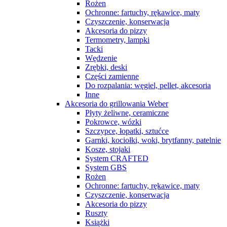
Rożen
Ochronne: fartuchy, rękawice, maty
Czyszczenie, konserwacja
Akcesoria do pizzy
Termometry, lampki
Tacki
Wędzenie
Zrębki, deski
Części zamienne
Do rozpalania: węgiel, pellet, akcesoria
Inne
Akcesoria do grillowania Weber
Płyty żeliwne, ceramiczne
Pokrowce, wózki
Szczypce, łopatki, sztućce
Garnki, kociołki, woki, brytfanny, patelnie
Kosze, stojaki
System CRAFTED
System GBS
Rożen
Ochronne: fartuchy, rękawice, maty
Czyszczenie, konserwacja
Akcesoria do pizzy
Ruszty
Książki