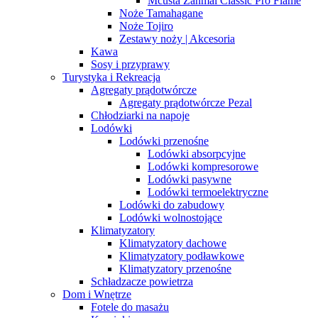
Mcusta Zanmai Classic Pro Flame
Noże Tamahagane
Noże Tojiro
Zestawy noży | Akcesoria
Kawa
Sosy i przyprawy
Turystyka i Rekreacja
Agregaty prądotwórcze
Agregaty prądotwórcze Pezal
Chłodziarki na napoje
Lodówki
Lodówki przenośne
Lodówki absorpcyjne
Lodówki kompresorowe
Lodówki pasywne
Lodówki termoelektryczne
Lodówki do zabudowy
Lodówki wolnostojące
Klimatyzatory
Klimatyzatory dachowe
Klimatyzatory podławkowe
Klimatyzatory przenośne
Schładzacze powietrza
Dom i Wnętrze
Fotele do masażu