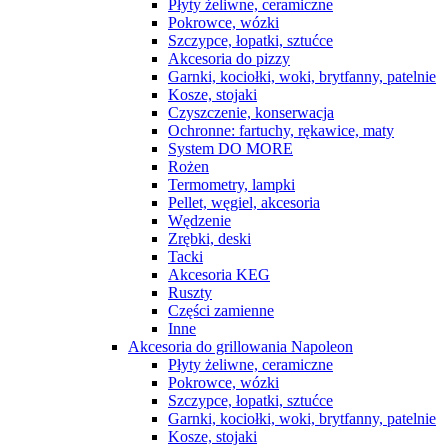
Płyty żeliwne, ceramiczne
Pokrowce, wózki
Szczypce, łopatki, sztućce
Akcesoria do pizzy
Garnki, kociołki, woki, brytfanny, patelnie
Kosze, stojaki
Czyszczenie, konserwacja
Ochronne: fartuchy, rękawice, maty
System DO MORE
Rożen
Termometry, lampki
Pellet, węgiel, akcesoria
Wędzenie
Zrębki, deski
Tacki
Akcesoria KEG
Ruszty
Części zamienne
Inne
Akcesoria do grillowania Napoleon
Płyty żeliwne, ceramiczne
Pokrowce, wózki
Szczypce, łopatki, sztućce
Garnki, kociołki, woki, brytfanny, patelnie
Kosze, stojaki