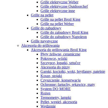
Grille elektryczne Weber
Grille elektryczne Outdoorchef
Grille elektryczne inne
Grille na pellet
Grille na pellet Broil King
Grille na pellet Weber
Grille do zabudowy
Grille do zabudowy Broil King
Grille do zabudowy Napoleon
Grille turystyczne
Akcesoria do grillowania
Akcesoria do grillowania Broil King
Płyty żeliwne, ceramiczne
Pokrowce, wózki
Szczypce, łopatki, sztućce
Akcesoria do pizzy
Garnki, kociołki, woki, brytfanny, patelnie
Kosze, stojaki
Czyszczenie, konserwacja
Ochronne: fartuchy, rękawice, maty
System DO MORE
Rożen
Termometry, lampki
Pellet, węgiel, akcesoria
Wędzenie