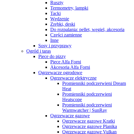
Ruszty
Termometry, lampki
Tacki
Wędzenie
Zrębki, deski
Do rozpalania: pellet, węgiel, akcesoria
Części zamienne
Inne
Sosy i przyprawy
Ogród i taras
Piece do pizzy
Piece Alfa Forni
Akcesoria Alfa Forni
Ogrzewacze ogrodowe
Ogrzewacze elektryczne
Promienniki podczerwieni Dream
Heat
Promienniki podczerwieni
Heatscope
Promienniki podczerwieni
Warmwatcher | SunRay
Ogrzewacze gazowe
Ogrzewacze gazowe Kratki
Ogrzewacze gazowe Planika
Ogrzewacze gazowe Vulkan