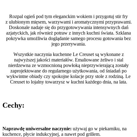
Rozpal ogień pod tym eleganckim wokiem i przygotuj stir fry
z ulubionym mięsem, warzywami i aromatycznymi przyprawami.
Doskonale nadaje się do przygotowywania intensywnych dań
azjatyckich, jak również potraw z innych kuchni świata. Szklana
pokrywka umożliwia doglądanie samego procesu gotowania bez
jego przerywania.
Wszystkie naczynia kuchenne Le Creuset są wykonane z
najwyższej jakości materiałów. Emaliowane żeliwo i stal
nierdzewna ze wzmocnioną powłoką nieprzywierającą zostały
zaprojektowane do regularnego użytkowania, od śniadań po
wykwintne obiady czy spokojne kolacje przy stole z rodziną. Le
Creuset to lojalny towarzysz w kuchni każdego dnia, na lata.
Cechy:
Naprawdę uniwersalne naczynie:
używaj go w piekarniku, na
kuchence, płycie indukcyjnej, a nawet pod grillem.