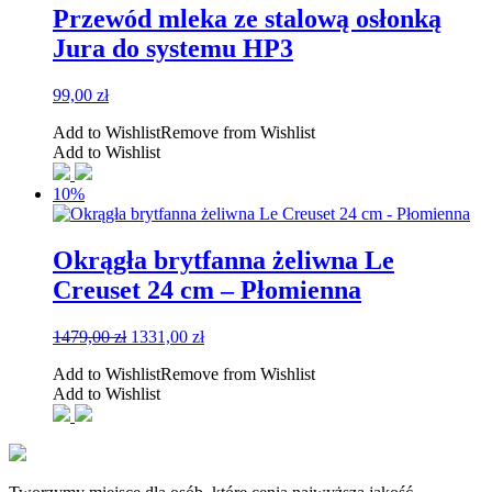
Przewód mleka ze stalową osłonką
Jura do systemu HP3
99,00
zł
Add to Wishlist
Remove from Wishlist
Add to Wishlist
10%
Okrągła brytfanna żeliwna Le
Creuset 24 cm – Płomienna
Pierwotna
Aktualna
1479,00
zł
1331,00
zł
cena
cena
Add to Wishlist
Remove from Wishlist
wynosiła:
wynosi:
Add to Wishlist
1479,00 zł.
1331,00 zł.