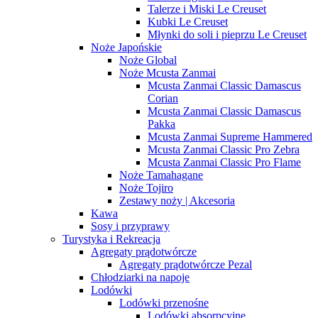
Talerze i Miski Le Creuset
Kubki Le Creuset
Młynki do soli i pieprzu Le Creuset
Noże Japońskie
Noże Global
Noże Mcusta Zanmai
Mcusta Zanmai Classic Damascus
Corian
Mcusta Zanmai Classic Damascus
Pakka
Mcusta Zanmai Supreme Hammered
Mcusta Zanmai Classic Pro Zebra
Mcusta Zanmai Classic Pro Flame
Noże Tamahagane
Noże Tojiro
Zestawy noży | Akcesoria
Kawa
Sosy i przyprawy
Turystyka i Rekreacja
Agregaty prądotwórcze
Agregaty prądotwórcze Pezal
Chłodziarki na napoje
Lodówki
Lodówki przenośne
Lodówki absorpcyjne