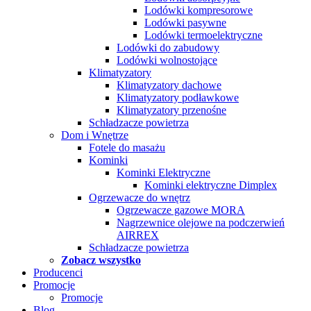
Lodówki kompresorowe
Lodówki pasywne
Lodówki termoelektryczne
Lodówki do zabudowy
Lodówki wolnostojące
Klimatyzatory
Klimatyzatory dachowe
Klimatyzatory podławkowe
Klimatyzatory przenośne
Schładzacze powietrza
Dom i Wnętrze
Fotele do masażu
Kominki
Kominki Elektryczne
Kominki elektryczne Dimplex
Ogrzewacze do wnętrz
Ogrzewacze gazowe MORA
Nagrzewnice olejowe na podczerwień
AIRREX
Schładzacze powietrza
Zobacz wszystko
Producenci
Promocje
Promocje
Blog