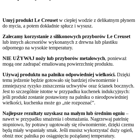
Umyj produkt Le Creuset
w ciepłej wodzie z delikatnym płynem
do mycia, a potem dokładnie spłucz i wysusz.
Zalecamy korzystanie z silikonowych przyborów Le Creuset
lub innych akcesoriów wykonanych z drewna lub plastiku
odpornego na wysokie temperatury.
NIE UŻYWAJ noży lub przyborów metalowych
, ponieważ
mogą one zadrapać emaliowaną powierzchnię produktu.
Używaj produktu na palniku odpowiedniej wielkości.
Dzięki
temu jedzenie będzie gotowało się bardziej równomiernie i
zmniejszysz ryzyko zniszczenia uchwytów oraz ścianek bocznych.
Jest to szczególnie istotne w przypadku kuchenek indukcyjnych:
jeśli produkt zostanie postawiony na palniku o nieodpowiedniej
wielkości, kuchenka może go „nie rozpoznać”.
Najlepsze rezultaty uzyskasz na małym lub średnim ogniu
–
nawet w przypadku smażenia i obsmażania. Nagrzewaj patelnię
stopniowo, by potrawy ugotowały się równomiernie, dzięki czemu
będą miały wspaniały smak. Jeśli musisz wykorzystać duży ogień,
obniż moc palnika po osiągnięciu pożądanej temperatury.