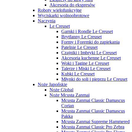
Akcesoria do ekspresów
Roboty wielofunkcyjne
Wyciskarki wolnoobrotowe
Naczynia
Le Creuset
Garnki i Rondle Le Creuset
Brytfanny Le Creuset
Formy i Foremki do zapiekania
Patelnie Le Creuset
Czajniki i Imbryki Le Creuset
Akcesoria kuchenne Le Creuset
Woki i Tagine Le Creuset
Talerze i Miski Le Creuset
Kubki Le Creuset
Młynki do soli i pieprzu Le Creuset
Noże Japońskie
Noże Global
Noże Mcusta Zanmai
Mcusta Zanmai Classic Damascus
Corian
Mcusta Zanmai Classic Damascus
Pakka
Mcusta Zanmai Supreme Hammered
Mcusta Zanmai Classic Pro Zebra