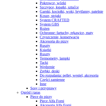
Pokrowce, wózki
Szczypce, łopatki, sztućce
Garnki, kociołki, woki, brytfanny, patelnie
Kosze, stojaki
System CRAFTED
System GBS
Rożen
Ochronne: fartuchy, rękawice, maty
Czyszczenie, konserwacja
Akcesoria do pizzy
Ruszty
Książki
Ruszty
Termometry, lampki
Tacki
Wędzenie
Zrębki, deski
Do rozpalania: pellet, węgiel, akcesoria
Części zamienne
Inne
Sosy i przyprawy
Ogród i taras
Piece do pizzy
Piece Alfa Forni
Akcesoria Alfa Forni