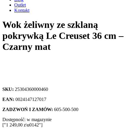
Outlet
Kontakt
Wok żeliwny ze szklaną
pokrywką Le Creuset 36 cm –
Czarny mat
SKU:
25304360000460
EAN:
0024147127017
ZADZWOŃ I ZAMÓW:
605-500-500
Dostępność:
w magazynie
["1 249,00 z\u0142"]