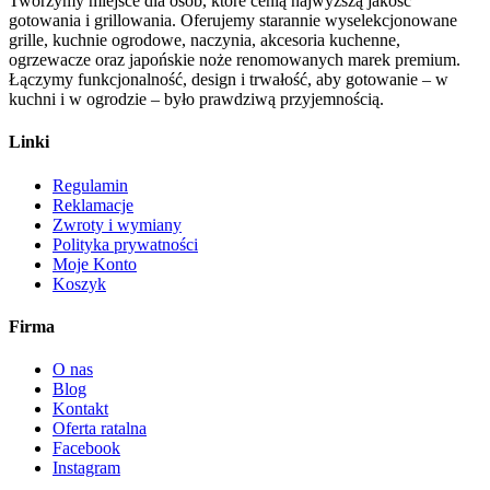
Tworzymy miejsce dla osób, które cenią najwyższą jakość
gotowania i grillowania. Oferujemy starannie wyselekcjonowane
grille, kuchnie ogrodowe, naczynia, akcesoria kuchenne,
ogrzewacze oraz japońskie noże renomowanych marek premium.
Łączymy funkcjonalność, design i trwałość, aby gotowanie – w
kuchni i w ogrodzie – było prawdziwą przyjemnością.
Linki
Regulamin
Reklamacje
Zwroty i wymiany
Polityka prywatności
Moje Konto
Koszyk
Firma
O nas
Blog
Kontakt
Oferta ratalna
Facebook
Instagram