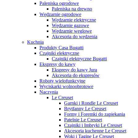
Paleniska ogrodowe
Paleniska na drewno
Wędzarnie ogrodowe
Wędzarnie elektryczne
Wędzarnie gazowe
Wędzarnie węglowe
Akcesoria do wędzenia
Kuchnia
Produkty Casa Bugatti
Czajniki elektryczne
Czajniki elektryczne Bugatti
Ekspresy do kawy
Ekspresy do kawy Jura
Akcesoria do ekspresów
Roboty wielofunkcyjne
Wyciskarki wolnoobrotowe
Naczynia
Le Creuset
Garnki i Rondle Le Creuset
Brytfanny Le Creuset
Formy i Foremki do zapiekania
Patelnie Le Creuset
Czajniki i Imbryki Le Creuset
Akcesoria kuchenne Le Creuset
Woki i Tagine Le Creuset