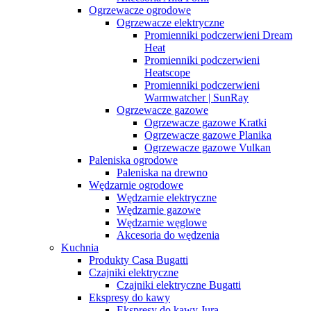
Ogrzewacze ogrodowe
Ogrzewacze elektryczne
Promienniki podczerwieni Dream
Heat
Promienniki podczerwieni
Heatscope
Promienniki podczerwieni
Warmwatcher | SunRay
Ogrzewacze gazowe
Ogrzewacze gazowe Kratki
Ogrzewacze gazowe Planika
Ogrzewacze gazowe Vulkan
Paleniska ogrodowe
Paleniska na drewno
Wędzarnie ogrodowe
Wędzarnie elektryczne
Wędzarnie gazowe
Wędzarnie węglowe
Akcesoria do wędzenia
Kuchnia
Produkty Casa Bugatti
Czajniki elektryczne
Czajniki elektryczne Bugatti
Ekspresy do kawy
Ekspresy do kawy Jura