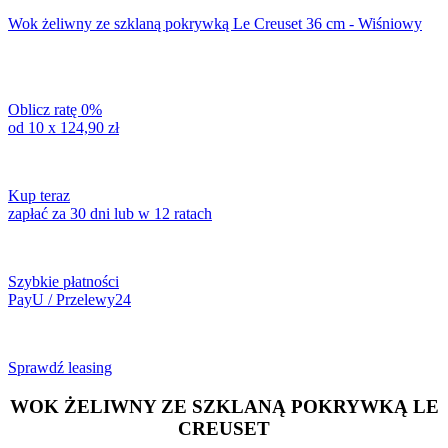
Wok żeliwny ze szklaną pokrywką Le Creuset 36 cm - Wiśniowy
Oblicz ratę 0%
od 10 x
124,90
zł
Kup teraz
zapłać za 30 dni lub w 12 ratach
Szybkie płatności
PayU / Przelewy24
Sprawdź leasing
WOK ŻELIWNY ZE SZKLANĄ POKRYWKĄ
LE
CREUSET