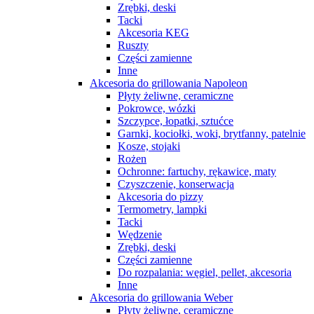
Zrębki, deski
Tacki
Akcesoria KEG
Ruszty
Części zamienne
Inne
Akcesoria do grillowania Napoleon
Płyty żeliwne, ceramiczne
Pokrowce, wózki
Szczypce, łopatki, sztućce
Garnki, kociołki, woki, brytfanny, patelnie
Kosze, stojaki
Rożen
Ochronne: fartuchy, rękawice, maty
Czyszczenie, konserwacja
Akcesoria do pizzy
Termometry, lampki
Tacki
Wędzenie
Zrębki, deski
Części zamienne
Do rozpalania: węgiel, pellet, akcesoria
Inne
Akcesoria do grillowania Weber
Płyty żeliwne, ceramiczne