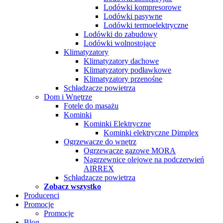
Lodówki kompresorowe
Lodówki pasywne
Lodówki termoelektryczne
Lodówki do zabudowy
Lodówki wolnostojące
Klimatyzatory
Klimatyzatory dachowe
Klimatyzatory podławkowe
Klimatyzatory przenośne
Schładzacze powietrza
Dom i Wnętrze
Fotele do masażu
Kominki
Kominki Elektryczne
Kominki elektryczne Dimplex
Ogrzewacze do wnętrz
Ogrzewacze gazowe MORA
Nagrzewnice olejowe na podczerwień
AIRREX
Schładzacze powietrza
Zobacz wszystko
Producenci
Promocje
Promocje
Blog