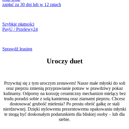
zapłać za 30 dni lub w 12 ratach
Szybkie płatności
PayU / Przelewy24
Sprawdź leasing
Uroczy duet
Przywitaj się z tym uroczym zestawem! Nasze małe młynki do soli
oraz pieprzu zmienią przyprawianie potraw w prawdziwy pokaz
kulinarny. Odporny na korozję ceramiczny mechanizm mielący bez
trudu poradzi sobie z solą kamienną oraz ziarnami pieprzu. Chcesz
dostosować grubość mielenia? Po prostu obróć gałkę ze stali
nierdzewnej. Dzięki stylowemu prezentowemu opakowaniu młynki
te mogą być doskonałym podarunkiem dla bliskiej osoby – lub dla
siebie.