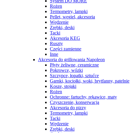
System DO MORE
Rożen
Termometry, lampki
Pellet, węgiel, akcesoria
Wędzenie
Zrębki, deski
Tacki
Akcesoria KEG
Ruszty
Części zamienne
Inne
Akcesoria do grillowania Napoleon
Płyty żeliwne, ceramiczne
Pokrowce, wózki
Szczypce, łopatki, sztućce
Garnki, kociołki, woki, brytfanny, patelnie
Kosze, stojaki
Rożen
Ochronne: fartuchy, rękawice, maty
Czyszczenie, konserwacja
Akcesoria do pizzy
Termometry, lampki
Tacki
Wędzenie
Zrębki, deski