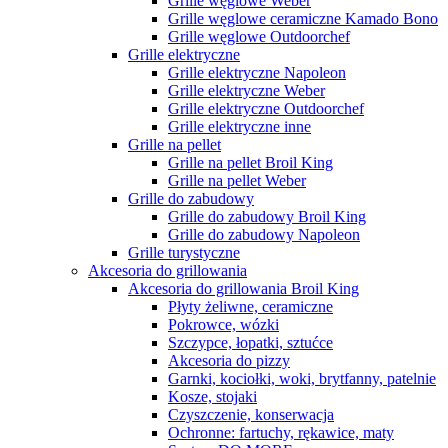
Grille węglowe Weber
Grille węglowe ceramiczne Kamado Bono
Grille węglowe Outdoorchef
Grille elektryczne
Grille elektryczne Napoleon
Grille elektryczne Weber
Grille elektryczne Outdoorchef
Grille elektryczne inne
Grille na pellet
Grille na pellet Broil King
Grille na pellet Weber
Grille do zabudowy
Grille do zabudowy Broil King
Grille do zabudowy Napoleon
Grille turystyczne
Akcesoria do grillowania
Akcesoria do grillowania Broil King
Płyty żeliwne, ceramiczne
Pokrowce, wózki
Szczypce, łopatki, sztućce
Akcesoria do pizzy
Garnki, kociołki, woki, brytfanny, patelnie
Kosze, stojaki
Czyszczenie, konserwacja
Ochronne: fartuchy, rękawice, maty