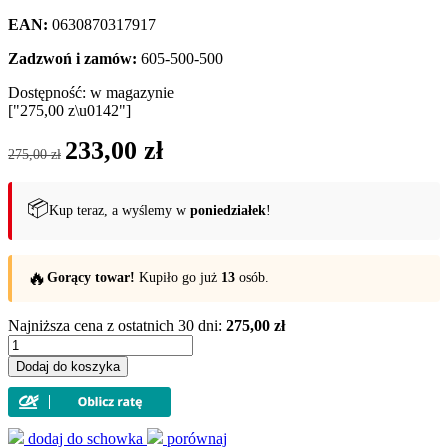
EAN:
0630870317917
Zadzwoń i zamów:
605-500-500
Dostępność:
w magazynie
["275,00 z\u0142"]
Pierwotna
Aktualna
233,00
zł
275,00
zł
cena
cena
wynosiła:
wynosi:
275,00 zł.
233,00 zł.
📦
Kup teraz, a wyślemy w
poniedziałek
!
🔥
Gorący towar!
Kupiło go już
13
osób.
Najniższa cena z ostatnich 30 dni:
275,00 zł
ilość
Zestaw
Dodaj do koszyka
małych
młynków
do
soli
dodaj do schowka
porównaj