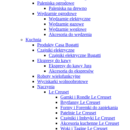
Paleniska ogrodowe
Paleniska na drewno
Wędzarnie ogrodowe
Wędzarnie elektryczne
Wędzarnie gazowe
Wędzarnie węglowe
Akcesoria do wędzenia
Kuchnia
Produkty Casa Bugatti
Czajniki elektryczne
Czajniki elektryczne Bugatti
Ekspresy do kawy
Ekspresy do kawy Jura
Akcesoria do ekspresów
Roboty wielofunkcyjne
Wyciskarki wolnoobrotowe
Naczynia
Le Creuset
Garnki i Rondle Le Creuset
Brytfanny Le Creuset
Formy i Foremki do zapiekania
Patelnie Le Creuset
Czajniki i Imbryki Le Creuset
Akcesoria kuchenne Le Creuset
Woki i Tagine Le Creuset