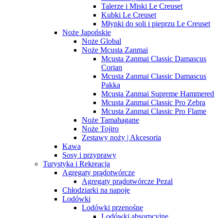
Talerze i Miski Le Creuset
Kubki Le Creuset
Młynki do soli i pieprzu Le Creuset
Noże Japońskie
Noże Global
Noże Mcusta Zanmai
Mcusta Zanmai Classic Damascus
Corian
Mcusta Zanmai Classic Damascus
Pakka
Mcusta Zanmai Supreme Hammered
Mcusta Zanmai Classic Pro Zebra
Mcusta Zanmai Classic Pro Flame
Noże Tamahagane
Noże Tojiro
Zestawy noży | Akcesoria
Kawa
Sosy i przyprawy
Turystyka i Rekreacja
Agregaty prądotwórcze
Agregaty prądotwórcze Pezal
Chłodziarki na napoje
Lodówki
Lodówki przenośne
Lodówki absorpcyjne