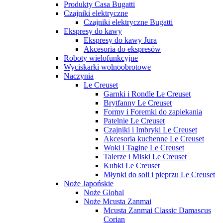
Produkty Casa Bugatti
Czajniki elektryczne
Czajniki elektryczne Bugatti
Ekspresy do kawy
Ekspresy do kawy Jura
Akcesoria do ekspresów
Roboty wielofunkcyjne
Wyciskarki wolnoobrotowe
Naczynia
Le Creuset
Garnki i Rondle Le Creuset
Brytfanny Le Creuset
Formy i Foremki do zapiekania
Patelnie Le Creuset
Czajniki i Imbryki Le Creuset
Akcesoria kuchenne Le Creuset
Woki i Tagine Le Creuset
Talerze i Miski Le Creuset
Kubki Le Creuset
Młynki do soli i pieprzu Le Creuset
Noże Japońskie
Noże Global
Noże Mcusta Zanmai
Mcusta Zanmai Classic Damascus
Corian