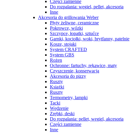
Części zamienne
Do rozpalania: węgiel, pellet, akcesoria
Inne
Akcesoria do grillowania Weber
Płyty żeliwne, ceramiczne
Pokrowce, wózki
Szczypce, łopatki, sztućce
Garnki, kociołki, woki, brytfanny, patelnie
Kosze, stojaki
System CRAFTED
System GBS
Rożen
Ochronne: fartuchy, rękawice, maty
Czyszczenie, konserwacja
Akcesoria do pizzy
Ruszty
Książki
Ruszty
Termometry, lampki
Tacki
Wędzenie
Zrębki, deski
Do rozpalania: pellet, węgiel, akcesoria
Części zamienne
Inne