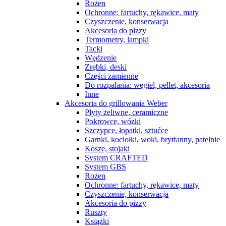
Rożen
Ochronne: fartuchy, rękawice, maty
Czyszczenie, konserwacja
Akcesoria do pizzy
Termometry, lampki
Tacki
Wędzenie
Zrębki, deski
Części zamienne
Do rozpalania: węgiel, pellet, akcesoria
Inne
Akcesoria do grillowania Weber
Płyty żeliwne, ceramiczne
Pokrowce, wózki
Szczypce, łopatki, sztućce
Garnki, kociołki, woki, brytfanny, patelnie
Kosze, stojaki
System CRAFTED
System GBS
Rożen
Ochronne: fartuchy, rękawice, maty
Czyszczenie, konserwacja
Akcesoria do pizzy
Ruszty
Książki