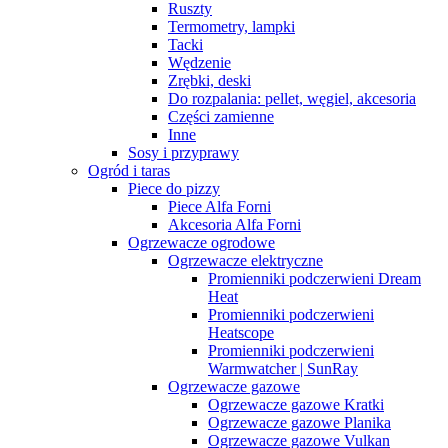
Ruszty
Termometry, lampki
Tacki
Wędzenie
Zrębki, deski
Do rozpalania: pellet, węgiel, akcesoria
Części zamienne
Inne
Sosy i przyprawy
Ogród i taras
Piece do pizzy
Piece Alfa Forni
Akcesoria Alfa Forni
Ogrzewacze ogrodowe
Ogrzewacze elektryczne
Promienniki podczerwieni Dream
Heat
Promienniki podczerwieni
Heatscope
Promienniki podczerwieni
Warmwatcher | SunRay
Ogrzewacze gazowe
Ogrzewacze gazowe Kratki
Ogrzewacze gazowe Planika
Ogrzewacze gazowe Vulkan