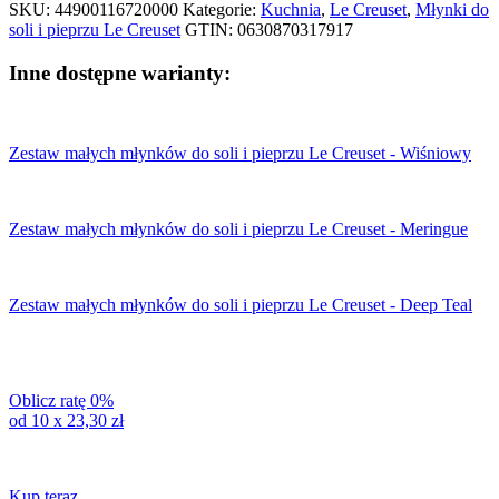
i
SKU:
44900116720000
Kategorie:
Kuchnia
,
Le Creuset
,
Młynki do
pieprzu
soli i pieprzu Le Creuset
GTIN:
0630870317917
Le
Creuset
Inne dostępne warianty:
-
Nectar
Zestaw małych młynków do soli i pieprzu Le Creuset - Wiśniowy
Zestaw małych młynków do soli i pieprzu Le Creuset - Meringue
Zestaw małych młynków do soli i pieprzu Le Creuset - Deep Teal
Oblicz ratę 0%
od 10 x
23,30
zł
Kup teraz