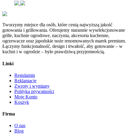
Tworzymy miejsce dla osób, które cenią najwyższą jakość
gotowania i grillowania. Oferujemy starannie wyselekcjonowane
grille, kuchnie ogrodowe, naczynia, akcesoria kuchenne,
ogrzewacze oraz japońskie noże renomowanych marek premium.
Łączymy funkcjonalność, design i trwałość, aby gotowanie – w
kuchni i w ogrodzie – było prawdziwą przyjemnością.
Linki
Regulamin
Reklamacje
Zwroty i wymiany
Polityka prywatności
Moje Konto
Koszyk
Firma
O nas
Blog