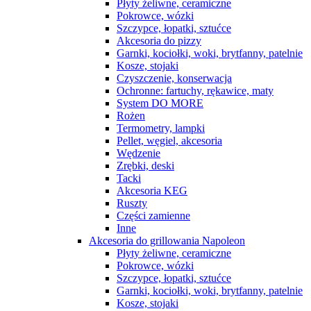
Płyty żeliwne, ceramiczne
Pokrowce, wózki
Szczypce, łopatki, sztućce
Akcesoria do pizzy
Garnki, kociołki, woki, brytfanny, patelnie
Kosze, stojaki
Czyszczenie, konserwacja
Ochronne: fartuchy, rękawice, maty
System DO MORE
Rożen
Termometry, lampki
Pellet, węgiel, akcesoria
Wędzenie
Zrębki, deski
Tacki
Akcesoria KEG
Ruszty
Części zamienne
Inne
Akcesoria do grillowania Napoleon
Płyty żeliwne, ceramiczne
Pokrowce, wózki
Szczypce, łopatki, sztućce
Garnki, kociołki, woki, brytfanny, patelnie
Kosze, stojaki