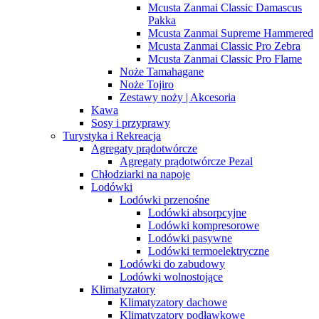
Mcusta Zanmai Classic Damascus
Pakka
Mcusta Zanmai Supreme Hammered
Mcusta Zanmai Classic Pro Zebra
Mcusta Zanmai Classic Pro Flame
Noże Tamahagane
Noże Tojiro
Zestawy noży | Akcesoria
Kawa
Sosy i przyprawy
Turystyka i Rekreacja
Agregaty prądotwórcze
Agregaty prądotwórcze Pezal
Chłodziarki na napoje
Lodówki
Lodówki przenośne
Lodówki absorpcyjne
Lodówki kompresorowe
Lodówki pasywne
Lodówki termoelektryczne
Lodówki do zabudowy
Lodówki wolnostojące
Klimatyzatory
Klimatyzatory dachowe
Klimatyzatory podławkowe