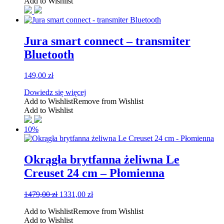
Add to Wishlist
Jura smart connect – transmiter
Bluetooth
149,00
zł
Dowiedz się więcej
Add to Wishlist
Remove from Wishlist
Add to Wishlist
10%
Okrągła brytfanna żeliwna Le
Creuset 24 cm – Płomienna
Pierwotna
Aktualna
1479,00
zł
1331,00
zł
cena
cena
Add to Wishlist
Remove from Wishlist
wynosiła:
wynosi:
Add to Wishlist
1479,00 zł.
1331,00 zł.