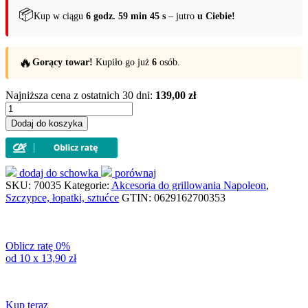
📦
Kup w ciągu
6 godz. 59 min 44 s
– jutro
u Ciebie!
🔥
Gorący towar!
Kupiło go już
6
osób.
Najniższa cena z ostatnich 30 dni:
139,00 zł
ilość
Zestaw
Dodaj do koszyka
narzędzi
do
grillowania
Napoleon
dodaj do schowka
porównaj
(70035)
SKU:
70035
Kategorie:
Akcesoria do grillowania Napoleon
,
Szczypce, łopatki, sztućce
GTIN:
0629162700353
Oblicz ratę 0%
od 10 x
13,90
zł
Kup teraz