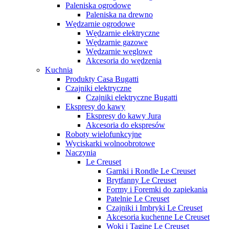
Paleniska ogrodowe
Paleniska na drewno
Wędzarnie ogrodowe
Wędzarnie elektryczne
Wędzarnie gazowe
Wędzarnie węglowe
Akcesoria do wędzenia
Kuchnia
Produkty Casa Bugatti
Czajniki elektryczne
Czajniki elektryczne Bugatti
Ekspresy do kawy
Ekspresy do kawy Jura
Akcesoria do ekspresów
Roboty wielofunkcyjne
Wyciskarki wolnoobrotowe
Naczynia
Le Creuset
Garnki i Rondle Le Creuset
Brytfanny Le Creuset
Formy i Foremki do zapiekania
Patelnie Le Creuset
Czajniki i Imbryki Le Creuset
Akcesoria kuchenne Le Creuset
Woki i Tagine Le Creuset