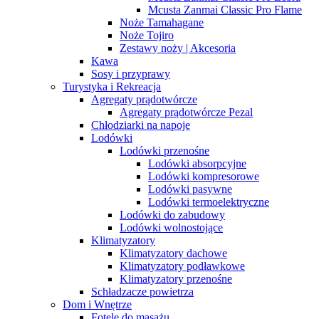
Mcusta Zanmai Classic Pro Flame
Noże Tamahagane
Noże Tojiro
Zestawy noży | Akcesoria
Kawa
Sosy i przyprawy
Turystyka i Rekreacja
Agregaty prądotwórcze
Agregaty prądotwórcze Pezal
Chłodziarki na napoje
Lodówki
Lodówki przenośne
Lodówki absorpcyjne
Lodówki kompresorowe
Lodówki pasywne
Lodówki termoelektryczne
Lodówki do zabudowy
Lodówki wolnostojące
Klimatyzatory
Klimatyzatory dachowe
Klimatyzatory podławkowe
Klimatyzatory przenośne
Schładzacze powietrza
Dom i Wnętrze
Fotele do masażu