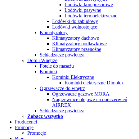
Lodówki kompresorowe
Lodówki pasywne
Lodówki termoelektryczne
Lodówki do zabudowy
Lodówki wolnostojące
Klimatyzatory
Klimatyzatory dachowe
Klimatyzatory podławkowe
Klimatyzatory przenośne
Schładzacze powietrza
Dom i Wnętrze
Fotele do masażu
Kominki
Kominki Elektryczne
Kominki elektryczne Dimplex
Ogrzewacze do wnętrz
Ogrzewacze gazowe MORA
Nagrzewnice olejowe na podczerwień
AIRREX
Schładzacze powietrza
Zobacz wszystko
Producenci
Promocje
Promocje
Blog