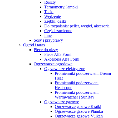
Ruszty
Termometry, lampki
Tacki
Wędzenie
Zrębki, deski
Do rozpalania: pellet, węgiel, akcesoria
Części zamienne
Inne
Sosy i przyprawy
Ogród i taras
Piece do pizzy
Piece Alfa Forni
Akcesoria Alfa Forni
Ogrzewacze ogrodowe
Ogrzewacze elektryczne
Promienniki podczerwieni Dream
Heat
Promienniki podczerwieni
Heatscope
Promienniki podczerwieni
Warmwatcher | SunRay
Ogrzewacze gazowe
Ogrzewacze gazowe Kratki
Ogrzewacze gazowe Planika
Ogrzewacze gazowe Vulkan