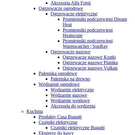
Akcesoria Alfa Forni
Ogrzewacze ogrodowe
Ogrzewacze elektryczne
Promienniki podczerwieni Dream
Heat
Promienniki podczerwieni
Heatscope
Promienniki podczerwieni
Warmwatcher | SunRay
Ogrzewacze gazowe
Ogrzewacze gazowe Kratki
Ogrzewacze gazowe Planika
Ogrzewacze gazowe Vulkan
Paleniska ogrodowe
Paleniska na drewno
Wędzarnie ogrodowe
Wędzarnie elektryczne
Wędzarnie gazowe
Wędzarnie węglowe
Akcesoria do wędzenia
Kuchnia
Produkty Casa Bugatti
Czajniki elektryczne
Czajniki elektryczne Bugatti
Ekspresy do kawy