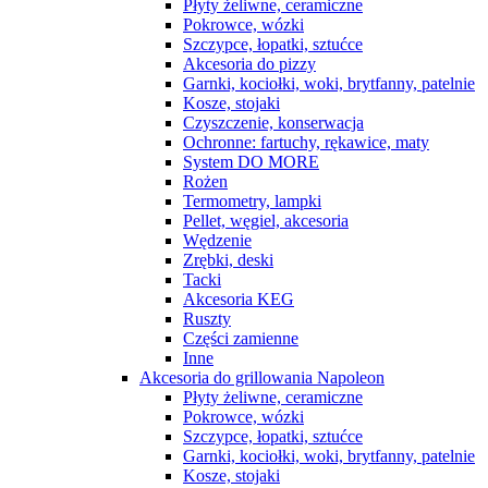
Płyty żeliwne, ceramiczne
Pokrowce, wózki
Szczypce, łopatki, sztućce
Akcesoria do pizzy
Garnki, kociołki, woki, brytfanny, patelnie
Kosze, stojaki
Czyszczenie, konserwacja
Ochronne: fartuchy, rękawice, maty
System DO MORE
Rożen
Termometry, lampki
Pellet, węgiel, akcesoria
Wędzenie
Zrębki, deski
Tacki
Akcesoria KEG
Ruszty
Części zamienne
Inne
Akcesoria do grillowania Napoleon
Płyty żeliwne, ceramiczne
Pokrowce, wózki
Szczypce, łopatki, sztućce
Garnki, kociołki, woki, brytfanny, patelnie
Kosze, stojaki