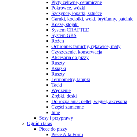
Płyty żeliwne, ceramiczne
Pokrowce, wózki
Szczypce, łopatki, sztućce
Garnki, kociołki, woki, brytfanny, patelnie
Kosze, stojaki
System CRAFTED
System GBS
Rożen
Ochronne: fartuchy, rękawice, maty
Czyszczenie, konserwacja
Akcesoria do pizzy
Ruszty
Książki
Ruszty
Termometry, lampki
Tacki
Wędzenie
Zrębki, deski
Do rozpalania: pellet, węgiel, akcesoria
Części zamienne
Inne
Sosy i przyprawy
Ogród i taras
Piece do pizzy
Piece Alfa Forni