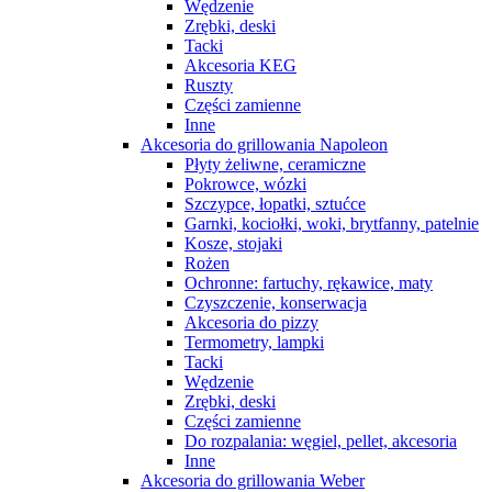
Wędzenie
Zrębki, deski
Tacki
Akcesoria KEG
Ruszty
Części zamienne
Inne
Akcesoria do grillowania Napoleon
Płyty żeliwne, ceramiczne
Pokrowce, wózki
Szczypce, łopatki, sztućce
Garnki, kociołki, woki, brytfanny, patelnie
Kosze, stojaki
Rożen
Ochronne: fartuchy, rękawice, maty
Czyszczenie, konserwacja
Akcesoria do pizzy
Termometry, lampki
Tacki
Wędzenie
Zrębki, deski
Części zamienne
Do rozpalania: węgiel, pellet, akcesoria
Inne
Akcesoria do grillowania Weber