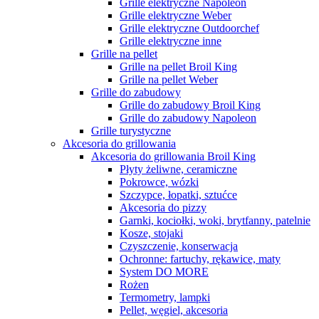
Grille elektryczne Napoleon
Grille elektryczne Weber
Grille elektryczne Outdoorchef
Grille elektryczne inne
Grille na pellet
Grille na pellet Broil King
Grille na pellet Weber
Grille do zabudowy
Grille do zabudowy Broil King
Grille do zabudowy Napoleon
Grille turystyczne
Akcesoria do grillowania
Akcesoria do grillowania Broil King
Płyty żeliwne, ceramiczne
Pokrowce, wózki
Szczypce, łopatki, sztućce
Akcesoria do pizzy
Garnki, kociołki, woki, brytfanny, patelnie
Kosze, stojaki
Czyszczenie, konserwacja
Ochronne: fartuchy, rękawice, maty
System DO MORE
Rożen
Termometry, lampki
Pellet, węgiel, akcesoria