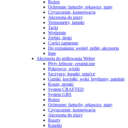
Rożen
Ochronne: fartuchy, rękawice, maty
Czyszczenie, konserwacja
Akcesoria do pizzy
Termometry, lampki
Tacki
Wędzenie
Zrębki, deski
Części zamienne
Do rozpalania: węgiel, pellet, akcesoria
Inne
Akcesoria do grillowania Weber
Płyty żeliwne, ceramiczne
Pokrowce, wózki
Szczypce, łopatki, sztućce
Garnki, kociołki, woki, brytfanny, patelnie
Kosze, stojaki
System CRAFTED
System GBS
Rożen
Ochronne: fartuchy, rękawice, maty
Czyszczenie, konserwacja
Akcesoria do pizzy
Ruszty
Książki