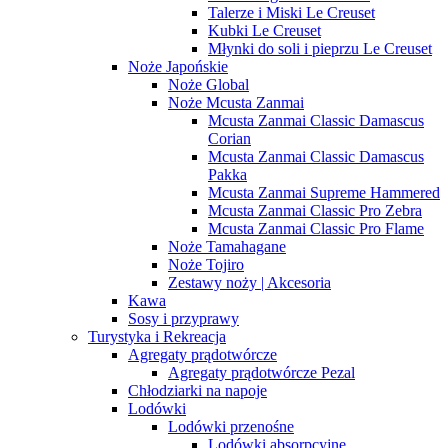
Talerze i Miski Le Creuset
Kubki Le Creuset
Młynki do soli i pieprzu Le Creuset
Noże Japońskie
Noże Global
Noże Mcusta Zanmai
Mcusta Zanmai Classic Damascus
Corian
Mcusta Zanmai Classic Damascus
Pakka
Mcusta Zanmai Supreme Hammered
Mcusta Zanmai Classic Pro Zebra
Mcusta Zanmai Classic Pro Flame
Noże Tamahagane
Noże Tojiro
Zestawy noży | Akcesoria
Kawa
Sosy i przyprawy
Turystyka i Rekreacja
Agregaty prądotwórcze
Agregaty prądotwórcze Pezal
Chłodziarki na napoje
Lodówki
Lodówki przenośne
Lodówki absorpcyjne