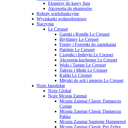
Ekspresy do kawy Jura
Akcesoria do ekspresów
Roboty wielofunkcyjne
Wyciskarki wolnoobrotowe
Naczynia
Le Creuset
Garnki i Rondle Le Creuset
Brytfanny Le Creuset
Formy i Foremki do zapiekania
Patelnie Le Creuset
Czajniki i Imbryki Le Creuset
Akcesoria kuchenne Le Creuset
Woki i Tagine Le Creuset
Talerze i Miski Le Creuset
Kubki Le Creuset
Młynki do soli i pieprzu Le Creuset
Noże Japońskie
Noże Global
Noże Mcusta Zanmai
Mcusta Zanmai Classic Damascus
Corian
Mcusta Zanmai Classic Damascus
Pakka
Mcusta Zanmai Supreme Hammered
Mcusta Zanmai Classic Pro Zebra