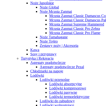
Noże Japońskie
Noże Global
Noże Mcusta Zanmai
Mcusta Zanmai Classic Damascus Co
Mcusta Zanmai Classic Damascus Pa
Mcusta Zanmai Supreme Hammered
Mcusta Zanmai Classic Pro Zebra
Mcusta Zanmai Classic Pro Flame
Noże Tamahagane
Noże Tojiro
Zestawy noży | Akcesoria
Kawa
Sosy i przyprawy
Turystyka i Rekreacja
Agregaty prądotwórcze
Agregaty prądotwórcze Pezal
Chłodziarki na napoje
Lodówki
Lodówki przenośne
Lodówki absorpcyjne
Lodówki kompresorowe
Lodówki pasywne
Lodówki termoelektryczne
Lodówki do zabudowy
Lodówki wolnostojące