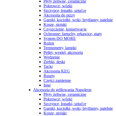
Płyty żeliwne, ceramiczne
Pokrowce, wózki
Szczypce, łopatki, sztućce
Akcesoria do pizzy
Garnki, kociołki, woki, brytfanny, patelnie
Kosze, stojaki
Czyszczenie, konserwacja
Ochronne: fartuchy, rękawice, maty
System DO MORE
Rożen
Termometry, lampki
Pellet, węgiel, akcesoria
Wędzenie
Zrębki, deski
Tacki
Akcesoria KEG
Ruszty
Części zamienne
Inne
Akcesoria do grillowania Napoleon
Płyty żeliwne, ceramiczne
Pokrowce, wózki
Szczypce, łopatki, sztućce
Garnki, kociołki, woki, brytfanny, patelnie
Kosze, stojaki