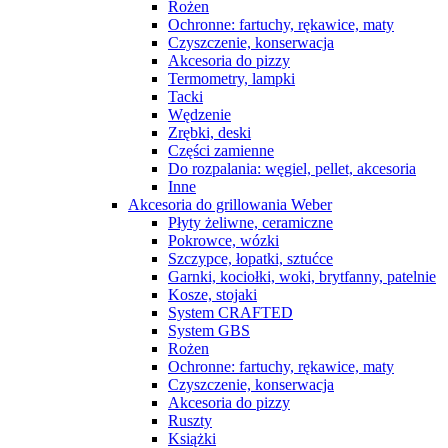
Rożen
Ochronne: fartuchy, rękawice, maty
Czyszczenie, konserwacja
Akcesoria do pizzy
Termometry, lampki
Tacki
Wędzenie
Zrębki, deski
Części zamienne
Do rozpalania: węgiel, pellet, akcesoria
Inne
Akcesoria do grillowania Weber
Płyty żeliwne, ceramiczne
Pokrowce, wózki
Szczypce, łopatki, sztućce
Garnki, kociołki, woki, brytfanny, patelnie
Kosze, stojaki
System CRAFTED
System GBS
Rożen
Ochronne: fartuchy, rękawice, maty
Czyszczenie, konserwacja
Akcesoria do pizzy
Ruszty
Książki