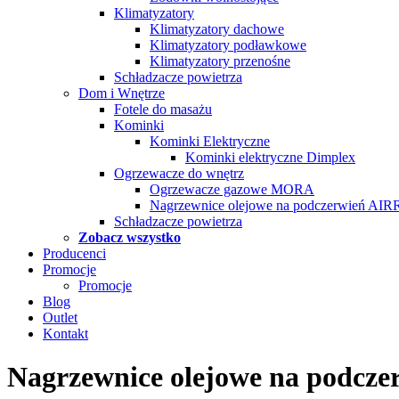
Klimatyzatory
Klimatyzatory dachowe
Klimatyzatory podławkowe
Klimatyzatory przenośne
Schładzacze powietrza
Dom i Wnętrze
Fotele do masażu
Kominki
Kominki Elektryczne
Kominki elektryczne Dimplex
Ogrzewacze do wnętrz
Ogrzewacze gazowe MORA
Nagrzewnice olejowe na podczerwień AI
Schładzacze powietrza
Zobacz wszystko
Producenci
Promocje
Promocje
Blog
Outlet
Kontakt
Nagrzewnice olejowe na podcz