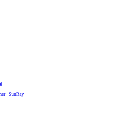
t
her | SunRay