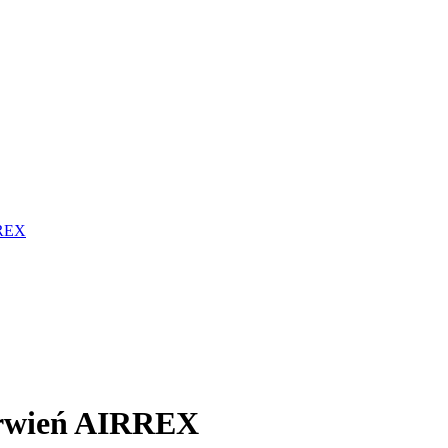
RREX
erwień AIRREX