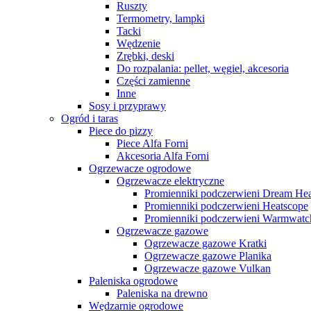
Ruszty
Termometry, lampki
Tacki
Wędzenie
Zrębki, deski
Do rozpalania: pellet, węgiel, akcesoria
Części zamienne
Inne
Sosy i przyprawy
Ogród i taras
Piece do pizzy
Piece Alfa Forni
Akcesoria Alfa Forni
Ogrzewacze ogrodowe
Ogrzewacze elektryczne
Promienniki podczerwieni Dream Hea
Promienniki podczerwieni Heatscope
Promienniki podczerwieni Warmwatc
Ogrzewacze gazowe
Ogrzewacze gazowe Kratki
Ogrzewacze gazowe Planika
Ogrzewacze gazowe Vulkan
Paleniska ogrodowe
Paleniska na drewno
Wędzarnie ogrodowe