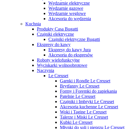
Wędzarnie elektryczne
Wędzarnie gazowe
Wędzarnie węglowe
Akcesoria do wędzenia
Kuchnia
Produkty Casa Bugatti
Czajniki elektryczne
Czajniki elektryczne Bugatti
Ekspresy do kawy
Ekspresy do kawy Jura
Akcesoria do ekspresów
Roboty wielofunkcyjne
Wyciskarki wolnoobrotowe
Naczynia
Le Creuset
Garnki i Rondle Le Creuset
Brytfanny Le Creuset
Formy i Foremki do zapiekania
Patelnie Le Creuset
Czajniki i Imbryki Le Creuset
Akcesoria kuchenne Le Creuset
Woki i Tagine Le Creuset
Talerze i Miski Le Creuset
Kubki Le Creuset
Młynki do soli i pieprzu Le Creuset