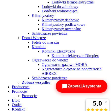
Lodówki termoelektryczne
Lodówki do zabudowy
Lodówki wolnostojące
Klimatyzatory
Klimatyzatory dachowe
Klimatyzatory podławkowe
Klimatyzatory przenośne
Schładzacze powietrza
Dom i Wnętrze
Fotele do masażu
Kominki
Kominki Elektryczne
Kominki elektryczne Dimplex
Ogrzewacze do wnętrz
Ogrzewacze gazowe MORA
Nagrzewnice olejowe na podczerwień
AIRREX
Schładzacze powietrza
Zobacz wszystko
Zapytaj Asystenta
Producenci
Promocje
Promocje
Blog
Outlet
Kontakt