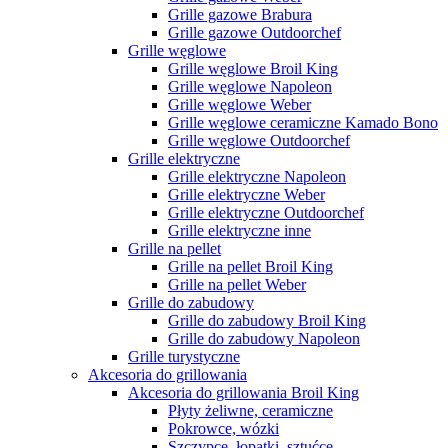
Grille gazowe Brabura
Grille gazowe Outdoorchef
Grille węglowe
Grille węglowe Broil King
Grille węglowe Napoleon
Grille węglowe Weber
Grille węglowe ceramiczne Kamado Bono
Grille węglowe Outdoorchef
Grille elektryczne
Grille elektryczne Napoleon
Grille elektryczne Weber
Grille elektryczne Outdoorchef
Grille elektryczne inne
Grille na pellet
Grille na pellet Broil King
Grille na pellet Weber
Grille do zabudowy
Grille do zabudowy Broil King
Grille do zabudowy Napoleon
Grille turystyczne
Akcesoria do grillowania
Akcesoria do grillowania Broil King
Płyty żeliwne, ceramiczne
Pokrowce, wózki
Szczypce, łopatki, sztućce