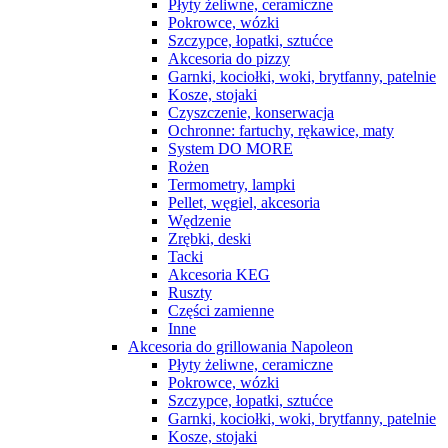
Płyty żeliwne, ceramiczne
Pokrowce, wózki
Szczypce, łopatki, sztućce
Akcesoria do pizzy
Garnki, kociołki, woki, brytfanny, patelnie
Kosze, stojaki
Czyszczenie, konserwacja
Ochronne: fartuchy, rękawice, maty
System DO MORE
Rożen
Termometry, lampki
Pellet, węgiel, akcesoria
Wędzenie
Zrębki, deski
Tacki
Akcesoria KEG
Ruszty
Części zamienne
Inne
Akcesoria do grillowania Napoleon
Płyty żeliwne, ceramiczne
Pokrowce, wózki
Szczypce, łopatki, sztućce
Garnki, kociołki, woki, brytfanny, patelnie
Kosze, stojaki