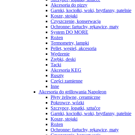
Akcesoria do pizzy
Garnki, kociołki, woki, brytfanny, patelnie
Kosze, stojaki
Czyszczenie, konserwacja
Ochronne: fartuchy, rękawice, maty
System DO MORE
Rożen
Termometry, lampki
Pellet, węgiel, akcesoria
Wędzenie
Zrębki, deski
Tacki
Akcesoria KEG
Ruszty
Części zamienne
Inne
Akcesoria do grillowania Napoleon
Płyty żeliwne, ceramiczne
Pokrowce, wózki
Szczypce, łopatki, sztućce
Garnki, kociołki, woki, brytfanny, patelnie
Kosze, stojaki
Rożen
Ochronne: fartuchy, rękawice, maty