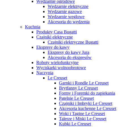
Wędzarnie ogrodowe
Wędzarnie elektryczne
Wędzarnie gazowe
Wędzarnie węglowe
Akcesoria do wędzenia
Kuchnia
Produkty Casa Bugatti
Czajniki elektryczne
Czajniki elektryczne Bugatti
Ekspresy do kawy
Ekspresy do kawy Jura
Akcesoria do ekspresów
Roboty wielofunkcyjne
Wyciskarki wolnoobrotowe
Naczynia
Le Creuset
Garnki i Rondle Le Creuset
Brytfanny Le Creuset
Formy i Foremki do zapiekania
Patelnie Le Creuset
Czajniki i Imbryki Le Creuset
Akcesoria kuchenne Le Creuset
Woki i Tagine Le Creuset
Talerze i Miski Le Creuset
Kubki Le Creuset