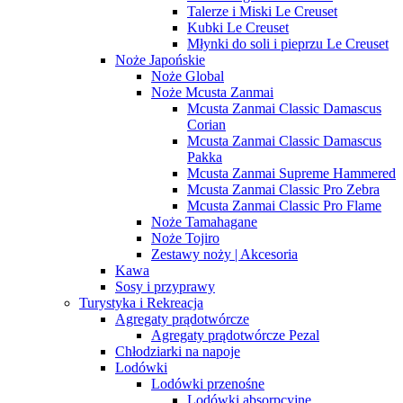
Talerze i Miski Le Creuset
Kubki Le Creuset
Młynki do soli i pieprzu Le Creuset
Noże Japońskie
Noże Global
Noże Mcusta Zanmai
Mcusta Zanmai Classic Damascus
Corian
Mcusta Zanmai Classic Damascus
Pakka
Mcusta Zanmai Supreme Hammered
Mcusta Zanmai Classic Pro Zebra
Mcusta Zanmai Classic Pro Flame
Noże Tamahagane
Noże Tojiro
Zestawy noży | Akcesoria
Kawa
Sosy i przyprawy
Turystyka i Rekreacja
Agregaty prądotwórcze
Agregaty prądotwórcze Pezal
Chłodziarki na napoje
Lodówki
Lodówki przenośne
Lodówki absorpcyjne