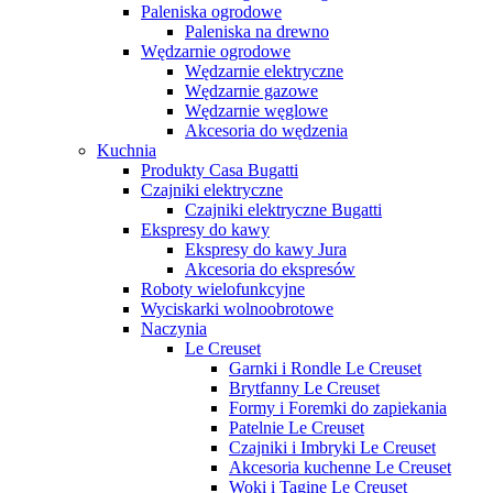
Paleniska ogrodowe
Paleniska na drewno
Wędzarnie ogrodowe
Wędzarnie elektryczne
Wędzarnie gazowe
Wędzarnie węglowe
Akcesoria do wędzenia
Kuchnia
Produkty Casa Bugatti
Czajniki elektryczne
Czajniki elektryczne Bugatti
Ekspresy do kawy
Ekspresy do kawy Jura
Akcesoria do ekspresów
Roboty wielofunkcyjne
Wyciskarki wolnoobrotowe
Naczynia
Le Creuset
Garnki i Rondle Le Creuset
Brytfanny Le Creuset
Formy i Foremki do zapiekania
Patelnie Le Creuset
Czajniki i Imbryki Le Creuset
Akcesoria kuchenne Le Creuset
Woki i Tagine Le Creuset