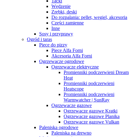
Tacki
Wędzenie
Zrębki, deski
Do rozpalania: pellet, węgiel, akcesoria
Części zamienne
Inne
Sosy i przyprawy
Ogród i taras
Piece do pizzy
Piece Alfa Forni
Akcesoria Alfa Forni
Ogrzewacze ogrodowe
Ogrzewacze elektryczne
Promienniki podczerwieni Dream
Heat
Promienniki podczerwieni
Heatscope
Promienniki podczerwieni
Warmwatcher | SunRay
Ogrzewacze gazowe
Ogrzewacze gazowe Kratki
Ogrzewacze gazowe Planika
Ogrzewacze gazowe Vulkan
Paleniska ogrodowe
Paleniska na drewno