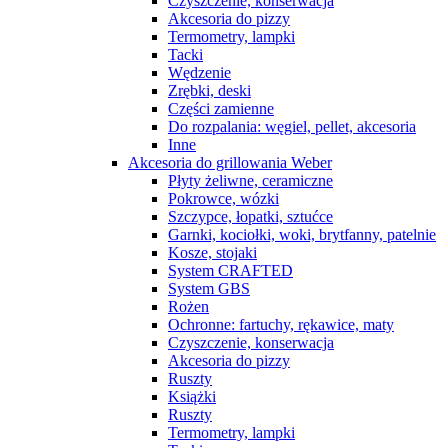
Czyszczenie, konserwacja
Akcesoria do pizzy
Termometry, lampki
Tacki
Wędzenie
Zrębki, deski
Części zamienne
Do rozpalania: węgiel, pellet, akcesoria
Inne
Akcesoria do grillowania Weber
Płyty żeliwne, ceramiczne
Pokrowce, wózki
Szczypce, łopatki, sztućce
Garnki, kociołki, woki, brytfanny, patelnie
Kosze, stojaki
System CRAFTED
System GBS
Rożen
Ochronne: fartuchy, rękawice, maty
Czyszczenie, konserwacja
Akcesoria do pizzy
Ruszty
Książki
Ruszty
Termometry, lampki