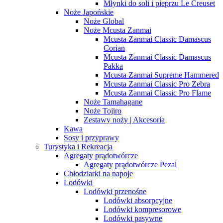
Młynki do soli i pieprzu Le Creuset
Noże Japońskie
Noże Global
Noże Mcusta Zanmai
Mcusta Zanmai Classic Damascus
Corian
Mcusta Zanmai Classic Damascus
Pakka
Mcusta Zanmai Supreme Hammered
Mcusta Zanmai Classic Pro Zebra
Mcusta Zanmai Classic Pro Flame
Noże Tamahagane
Noże Tojiro
Zestawy noży | Akcesoria
Kawa
Sosy i przyprawy
Turystyka i Rekreacja
Agregaty prądotwórcze
Agregaty prądotwórcze Pezal
Chłodziarki na napoje
Lodówki
Lodówki przenośne
Lodówki absorpcyjne
Lodówki kompresorowe
Lodówki pasywne