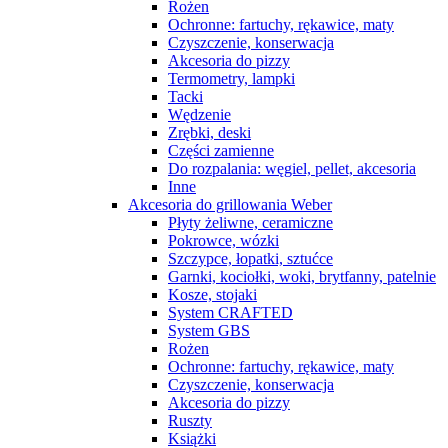
Rożen
Ochronne: fartuchy, rękawice, maty
Czyszczenie, konserwacja
Akcesoria do pizzy
Termometry, lampki
Tacki
Wędzenie
Zrębki, deski
Części zamienne
Do rozpalania: węgiel, pellet, akcesoria
Inne
Akcesoria do grillowania Weber
Płyty żeliwne, ceramiczne
Pokrowce, wózki
Szczypce, łopatki, sztućce
Garnki, kociołki, woki, brytfanny, patelnie
Kosze, stojaki
System CRAFTED
System GBS
Rożen
Ochronne: fartuchy, rękawice, maty
Czyszczenie, konserwacja
Akcesoria do pizzy
Ruszty
Książki