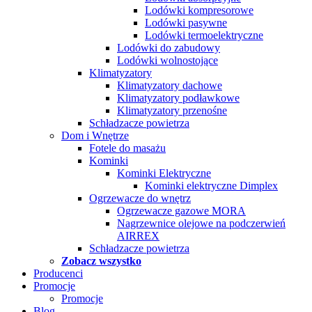
Lodówki kompresorowe
Lodówki pasywne
Lodówki termoelektryczne
Lodówki do zabudowy
Lodówki wolnostojące
Klimatyzatory
Klimatyzatory dachowe
Klimatyzatory podławkowe
Klimatyzatory przenośne
Schładzacze powietrza
Dom i Wnętrze
Fotele do masażu
Kominki
Kominki Elektryczne
Kominki elektryczne Dimplex
Ogrzewacze do wnętrz
Ogrzewacze gazowe MORA
Nagrzewnice olejowe na podczerwień
AIRREX
Schładzacze powietrza
Zobacz wszystko
Producenci
Promocje
Promocje
Blog