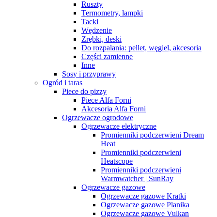
Ruszty
Termometry, lampki
Tacki
Wędzenie
Zrębki, deski
Do rozpalania: pellet, węgiel, akcesoria
Części zamienne
Inne
Sosy i przyprawy
Ogród i taras
Piece do pizzy
Piece Alfa Forni
Akcesoria Alfa Forni
Ogrzewacze ogrodowe
Ogrzewacze elektryczne
Promienniki podczerwieni Dream
Heat
Promienniki podczerwieni
Heatscope
Promienniki podczerwieni
Warmwatcher | SunRay
Ogrzewacze gazowe
Ogrzewacze gazowe Kratki
Ogrzewacze gazowe Planika
Ogrzewacze gazowe Vulkan