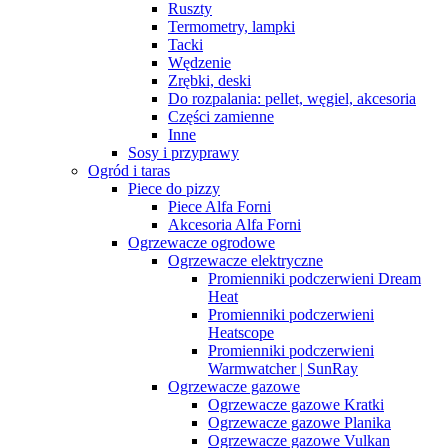
Ruszty
Termometry, lampki
Tacki
Wędzenie
Zrębki, deski
Do rozpalania: pellet, węgiel, akcesoria
Części zamienne
Inne
Sosy i przyprawy
Ogród i taras
Piece do pizzy
Piece Alfa Forni
Akcesoria Alfa Forni
Ogrzewacze ogrodowe
Ogrzewacze elektryczne
Promienniki podczerwieni Dream
Heat
Promienniki podczerwieni
Heatscope
Promienniki podczerwieni
Warmwatcher | SunRay
Ogrzewacze gazowe
Ogrzewacze gazowe Kratki
Ogrzewacze gazowe Planika
Ogrzewacze gazowe Vulkan