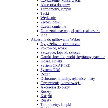
Czyszczenie, konserwacja
Akcesoria do pizzy
Termometry, lampki
Tacki
Wędzenie
Zrębki, deski
Części zamienne
Do rozpalania: węgiel, pellet, akcesoria
Inne
Akcesoria do grillowania Weber
Płyty żeliwne, ceramiczne
Pokrowce, wózki
Szczypce, łopatki, sztućce
Garnki, kociołki, woki, brytfanny, patelnie
Kosze, stojaki
System CRAFTED
System GBS
Rożen
Ochronne: fartuchy, rękawice, maty
Czyszczenie, konserwacja
Akcesoria do pizzy
Ruszty
Książki
Ruszty
Termometry, lampki