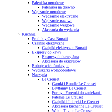
Paleniska ogrodowe
Paleniska na drewno
Wędzarnie ogrodowe
Wędzarnie elektryczne
Wędzarnie gazowe
Wędzarnie węglowe
Akcesoria do wędzenia
Kuchnia
Produkty Casa Bugatti
Czajniki elektryczne
Czajniki elektryczne Bugatti
Ekspresy do kawy
Ekspresy do kawy Jura
Akcesoria do ekspresów
Roboty wielofunkcyjne
Wyciskarki wolnoobrotowe
Naczynia
Le Creuset
Garnki i Rondle Le Creuset
Brytfanny Le Creuset
Formy i Foremki do zapiekania
Patelnie Le Creuset
Czajniki i Imbryki Le Creuset
Akcesoria kuchenne Le Creuset
Woki i Tagine Le Creuset