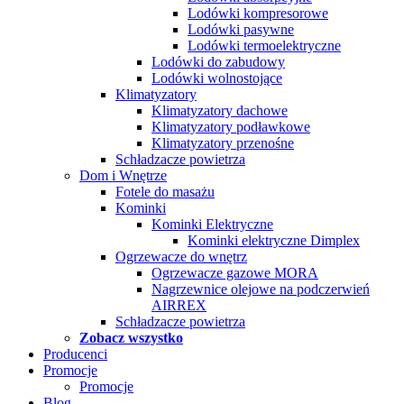
Lodówki kompresorowe
Lodówki pasywne
Lodówki termoelektryczne
Lodówki do zabudowy
Lodówki wolnostojące
Klimatyzatory
Klimatyzatory dachowe
Klimatyzatory podławkowe
Klimatyzatory przenośne
Schładzacze powietrza
Dom i Wnętrze
Fotele do masażu
Kominki
Kominki Elektryczne
Kominki elektryczne Dimplex
Ogrzewacze do wnętrz
Ogrzewacze gazowe MORA
Nagrzewnice olejowe na podczerwień
AIRREX
Schładzacze powietrza
Zobacz wszystko
Producenci
Promocje
Promocje
Blog