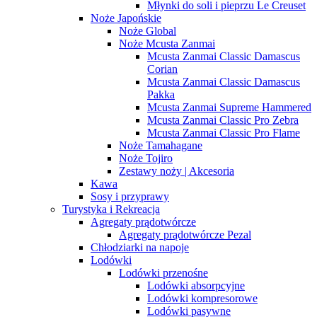
Młynki do soli i pieprzu Le Creuset
Noże Japońskie
Noże Global
Noże Mcusta Zanmai
Mcusta Zanmai Classic Damascus
Corian
Mcusta Zanmai Classic Damascus
Pakka
Mcusta Zanmai Supreme Hammered
Mcusta Zanmai Classic Pro Zebra
Mcusta Zanmai Classic Pro Flame
Noże Tamahagane
Noże Tojiro
Zestawy noży | Akcesoria
Kawa
Sosy i przyprawy
Turystyka i Rekreacja
Agregaty prądotwórcze
Agregaty prądotwórcze Pezal
Chłodziarki na napoje
Lodówki
Lodówki przenośne
Lodówki absorpcyjne
Lodówki kompresorowe
Lodówki pasywne