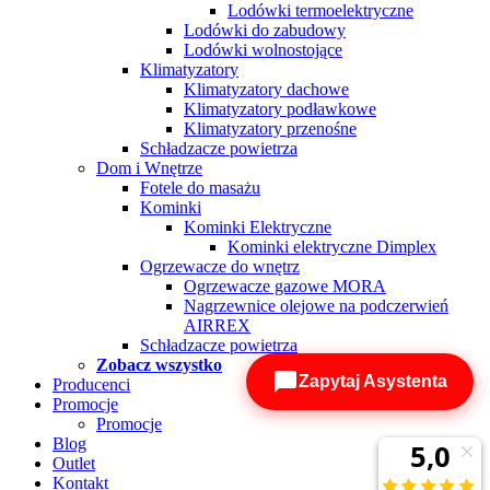
Lodówki termoelektryczne
Lodówki do zabudowy
Lodówki wolnostojące
Klimatyzatory
Klimatyzatory dachowe
Klimatyzatory podławkowe
Klimatyzatory przenośne
Schładzacze powietrza
Dom i Wnętrze
Fotele do masażu
Kominki
Kominki Elektryczne
Kominki elektryczne Dimplex
Ogrzewacze do wnętrz
Ogrzewacze gazowe MORA
Nagrzewnice olejowe na podczerwień
AIRREX
Schładzacze powietrza
Zobacz wszystko
Zapytaj Asystenta
Producenci
Promocje
Promocje
Blog
Outlet
Kontakt