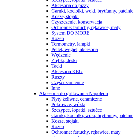
Akcesoria do pizzy
Garnki, kociołki, woki, brytfanny, patelnie
Kosze, stojaki
Czyszczenie, konserwacja
Ochronne: fartuchy, rękawice, maty
System DO MORE
Rożen
Termometry, lampki
Pellet, węgiel, akcesoria
Wędzenie
Zrębki, deski
Tacki
Akcesoria KEG
Ruszty
Części zamienne
Inne
Akcesoria do grillowania Napoleon
Płyty żeliwne, ceramiczne
Pokrowce, wózki
Szczypce, łopatki, sztućce
Garnki, kociołki, woki, brytfanny, patelnie
Kosze, stojaki
Rożen
Ochronne: fartuchy, rękawice, maty