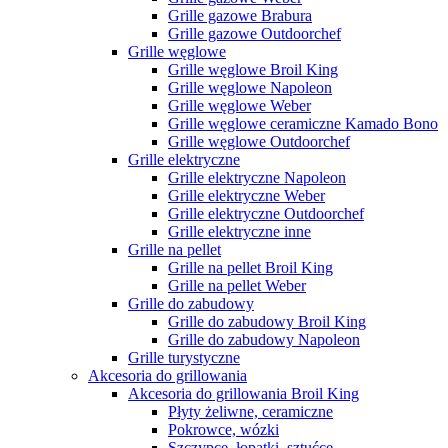
Grille gazowe Brabura
Grille gazowe Outdoorchef
Grille węglowe
Grille węglowe Broil King
Grille węglowe Napoleon
Grille węglowe Weber
Grille węglowe ceramiczne Kamado Bono
Grille węglowe Outdoorchef
Grille elektryczne
Grille elektryczne Napoleon
Grille elektryczne Weber
Grille elektryczne Outdoorchef
Grille elektryczne inne
Grille na pellet
Grille na pellet Broil King
Grille na pellet Weber
Grille do zabudowy
Grille do zabudowy Broil King
Grille do zabudowy Napoleon
Grille turystyczne
Akcesoria do grillowania
Akcesoria do grillowania Broil King
Płyty żeliwne, ceramiczne
Pokrowce, wózki
Szczypce, łopatki, sztućce