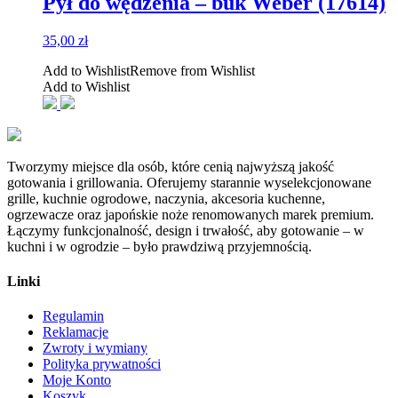
Pył do wędzenia – buk Weber (17614)
35,00
zł
Add to Wishlist
Remove from Wishlist
Add to Wishlist
Tworzymy miejsce dla osób, które cenią najwyższą jakość
gotowania i grillowania. Oferujemy starannie wyselekcjonowane
grille, kuchnie ogrodowe, naczynia, akcesoria kuchenne,
ogrzewacze oraz japońskie noże renomowanych marek premium.
Łączymy funkcjonalność, design i trwałość, aby gotowanie – w
kuchni i w ogrodzie – było prawdziwą przyjemnością.
Linki
Regulamin
Reklamacje
Zwroty i wymiany
Polityka prywatności
Moje Konto
Koszyk