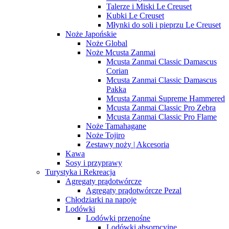
Talerze i Miski Le Creuset
Kubki Le Creuset
Młynki do soli i pieprzu Le Creuset
Noże Japońskie
Noże Global
Noże Mcusta Zanmai
Mcusta Zanmai Classic Damascus
Corian
Mcusta Zanmai Classic Damascus
Pakka
Mcusta Zanmai Supreme Hammered
Mcusta Zanmai Classic Pro Zebra
Mcusta Zanmai Classic Pro Flame
Noże Tamahagane
Noże Tojiro
Zestawy noży | Akcesoria
Kawa
Sosy i przyprawy
Turystyka i Rekreacja
Agregaty prądotwórcze
Agregaty prądotwórcze Pezal
Chłodziarki na napoje
Lodówki
Lodówki przenośne
Lodówki absorpcyjne