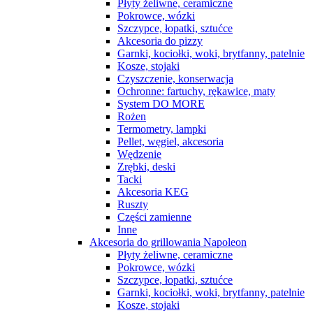
Płyty żeliwne, ceramiczne
Pokrowce, wózki
Szczypce, łopatki, sztućce
Akcesoria do pizzy
Garnki, kociołki, woki, brytfanny, patelnie
Kosze, stojaki
Czyszczenie, konserwacja
Ochronne: fartuchy, rękawice, maty
System DO MORE
Rożen
Termometry, lampki
Pellet, węgiel, akcesoria
Wędzenie
Zrębki, deski
Tacki
Akcesoria KEG
Ruszty
Części zamienne
Inne
Akcesoria do grillowania Napoleon
Płyty żeliwne, ceramiczne
Pokrowce, wózki
Szczypce, łopatki, sztućce
Garnki, kociołki, woki, brytfanny, patelnie
Kosze, stojaki