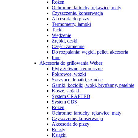
Rożen
Ochronne: fartuchy, rękawice, maty
Czyszczenie, konserwacja
Akcesoria do pizzy
Termometry, lampki
Tacki
Wędzenie
Zrębki, deski
Części zamienne
Do rozpalania: węgiel, pellet, akcesoria
Inne
Akcesoria do grillowania Weber
Płyty żeliwne, ceramiczne
Pokrowce, wózki
Szczypce, łopatki, sztućce
Garnki, kociołki, woki, brytfanny, patelnie
Kosze, stojaki
System CRAFTED
System GBS
Rożen
Ochronne: fartuchy, rękawice, maty
Czyszczenie, konserwacja
Akcesoria do pizzy
Ruszty
Książki