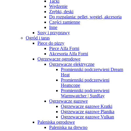
Tacki
Wędzenie
Zrębki, deski
Do rozpalania: pellet, węgiel, akcesoria
Części zamienne
Inne
Sosy i przyprawy
Ogród i taras
Piece do pizzy
Piece Alfa Forni
Akcesoria Alfa Forni
Ogrzewacze ogrodowe
Ogrzewacze elektryczne
Promienniki podczerwieni Dream
Heat
Promienniki podczerwieni
Heatscope
Promienniki podczerwieni
Warmwatcher | SunRay
Ogrzewacze gazowe
Ogrzewacze gazowe Kratki
Ogrzewacze gazowe Planika
Ogrzewacze gazowe Vulkan
Paleniska ogrodowe
Paleniska na drewno