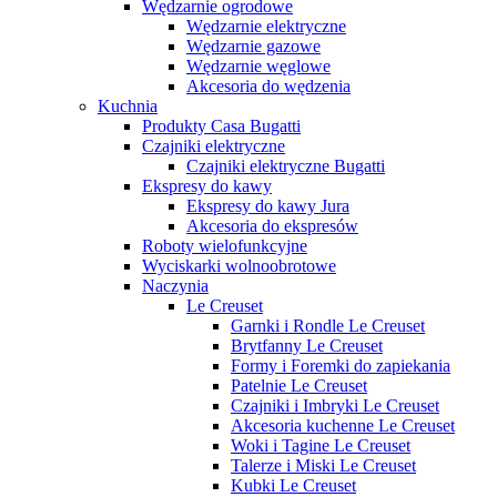
Wędzarnie ogrodowe
Wędzarnie elektryczne
Wędzarnie gazowe
Wędzarnie węglowe
Akcesoria do wędzenia
Kuchnia
Produkty Casa Bugatti
Czajniki elektryczne
Czajniki elektryczne Bugatti
Ekspresy do kawy
Ekspresy do kawy Jura
Akcesoria do ekspresów
Roboty wielofunkcyjne
Wyciskarki wolnoobrotowe
Naczynia
Le Creuset
Garnki i Rondle Le Creuset
Brytfanny Le Creuset
Formy i Foremki do zapiekania
Patelnie Le Creuset
Czajniki i Imbryki Le Creuset
Akcesoria kuchenne Le Creuset
Woki i Tagine Le Creuset
Talerze i Miski Le Creuset
Kubki Le Creuset