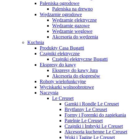
Paleniska ogrodowe
Paleniska na drewno
Wędzarnie ogrodowe
Wędzarnie elektryczne
Wędzarnie gazowe
Wędzarnie węglowe
Akcesoria do wędzenia
Kuchnia
Produkty Casa Bugatti
Czajniki elektryczne
Czajniki elektryczne Bugatti
Ekspresy do kawy
Ekspresy do kawy Jura
Akcesoria do ekspresów
Roboty wielofunkcyjne
Wyciskarki wolnoobrotowe
Naczynia
Le Creuset
Garnki i Rondle Le Creuset
Brytfanny Le Creuset
Formy i Foremki do zapiekania
Patelnie Le Creuset
Czajniki i Imbryki Le Creuset
Akcesoria kuchenne Le Creuset
Woki i Tagine Le Creuset