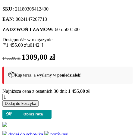
SKU:
21180305412430
EAN:
0024147267713
ZADZWOŃ I ZAMÓW:
605-500-500
Dostępność:
w magazynie
["1 455,00 z\u0142"]
Pierwotna
Aktualna
1309,00
zł
1455,00
zł
cena
cena
wynosiła:
wynosi:
1455,00 zł.
1309,00 zł.
📦
Kup teraz, a wyślemy w
poniedziałek
!
Najniższa cena z ostatnich 30 dni:
1 455,00 zł
ilość
Garnek
Dodaj do koszyka
gourmet
profesjonalny
żeliwo
Le
Creuset
30
dodaj do schowka
porównaj