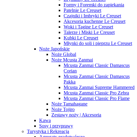
Formy i Foremki do zapiekania
Patelnie Le Creuset
Czajniki i Imbryki Le Creuset
Akcesoria kuchenne Le Creuset
Woki i Tagine Le Creuset
Talerze i Miski Le Creuset
Kubki Le Creuset
Młynki do soli i pieprzu Le Creuset
Noże Japońskie
Noże Global
Noże Mcusta Zanmai
Mcusta Zanmai Classic Damascus
Corian
Mcusta Zanmai Classic Damascus
Pakka
Mcusta Zanmai Supreme Hammered
Mcusta Zanmai Classic Pro Zebra
Mcusta Zanmai Classic Pro Flame
Noże Tamahagane
Noże Tojiro
Zestawy noży | Akcesoria
Kawa
Sosy i przyprawy
Turystyka i Rekreacja
Agregaty prądotwórcze