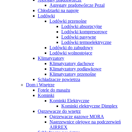
Agregaty prądotwórcze Pezal
Chłodziarki na napoje
Lodówki
Lodówki przenośne
Lodówki absorpcyjne
Lodówki kompresorowe
Lodówki pasywne
Lodówki termoelektryczne
Lodówki do zabudowy
Lodówki wolnostojące
Klimatyzatory
Klimatyzatory dachowe
Klimatyzatory podławkowe
Klimatyzatory przenośne
Schładzacze powietrza
Dom i Wnętrze
Fotele do masażu
Kominki
Kominki Elektryczne
Kominki elektryczne Dimplex
Ogrzewacze do wnętrz
Ogrzewacze gazowe MORA
Nagrzewnice olejowe na podczerwień
AIRREX