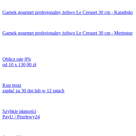
Garnek gourmet profesjonalny żeliwo Le Creuset 30 cm - Karaibski
Garnek gourmet profesjonalny żeliwo Le Creuset 30 cm - Meringue
Oblicz ratę 0%
od 10 x
130,90
zł
Kup teraz
zapłać za 30 dni lub w 12 ratach
Szybkie płatności
PayU / Przelewy24