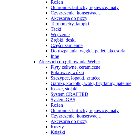
Rożen
Ochronne: fartuchy, rękawice, maty
Czyszczenie, konserwacja
Akcesoria do pizzy
Termometry, lampki
Tacki
Wędzenie
Zrębki, deski
Części zamienne
Do rozpalania: węgiel, pellet, akcesoria
Inne
Akcesoria do grillowania Weber
Płyty żeliwne, ceramiczne
Pokrowce, wózki
Szczypce, łopatki, sztućce
Garnki, kociołki, woki, brytfanny, patelnie
Kosze, stojaki
System CRAFTED
System GBS
Rożen
Ochronne: fartuchy, rękawice, maty
Czyszczenie, konserwacja
Akcesoria do pizzy
Ruszty
Książki