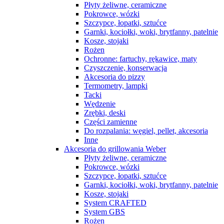
Płyty żeliwne, ceramiczne
Pokrowce, wózki
Szczypce, łopatki, sztućce
Garnki, kociołki, woki, brytfanny, patelnie
Kosze, stojaki
Rożen
Ochronne: fartuchy, rękawice, maty
Czyszczenie, konserwacja
Akcesoria do pizzy
Termometry, lampki
Tacki
Wędzenie
Zrębki, deski
Części zamienne
Do rozpalania: węgiel, pellet, akcesoria
Inne
Akcesoria do grillowania Weber
Płyty żeliwne, ceramiczne
Pokrowce, wózki
Szczypce, łopatki, sztućce
Garnki, kociołki, woki, brytfanny, patelnie
Kosze, stojaki
System CRAFTED
System GBS
Rożen