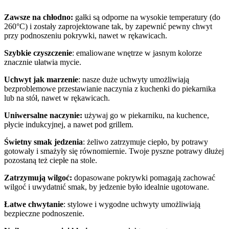
Zawsze na chłodno:
gałki są odporne na wysokie temperatury (do
260°C) i zostały zaprojektowane tak, by zapewnić pewny chwyt
przy podnoszeniu pokrywki, nawet w rękawicach.
Szybkie czyszczenie
: emaliowane wnętrze w jasnym kolorze
znacznie ułatwia mycie.
Uchwyt jak marzenie
: nasze duże uchwyty umożliwiają
bezproblemowe przestawianie naczynia z kuchenki do piekarnika
lub na stół, nawet w rękawicach.
Uniwersalne naczynie:
używaj go w piekarniku, na kuchence,
płycie indukcyjnej, a nawet pod grillem.
Świetny smak jedzenia
: żeliwo zatrzymuje ciepło, by potrawy
gotowały i smażyły się równomiernie. Twoje pyszne potrawy dłużej
pozostaną też ciepłe na stole.
Zatrzymują wilgoć:
dopasowane pokrywki pomagają zachować
wilgoć i uwydatnić smak, by jedzenie było idealnie ugotowane.
Łatwe chwytanie
: stylowe i wygodne uchwyty umożliwiają
bezpieczne podnoszenie.