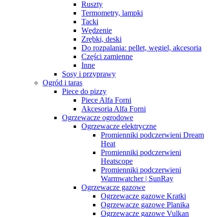
Ruszty
Termometry, lampki
Tacki
Wędzenie
Zrębki, deski
Do rozpalania: pellet, węgiel, akcesoria
Części zamienne
Inne
Sosy i przyprawy
Ogród i taras
Piece do pizzy
Piece Alfa Forni
Akcesoria Alfa Forni
Ogrzewacze ogrodowe
Ogrzewacze elektryczne
Promienniki podczerwieni Dream
Heat
Promienniki podczerwieni
Heatscope
Promienniki podczerwieni
Warmwatcher | SunRay
Ogrzewacze gazowe
Ogrzewacze gazowe Kratki
Ogrzewacze gazowe Planika
Ogrzewacze gazowe Vulkan