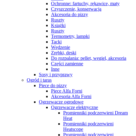
Ochronne: fartuchy, rękawice, maty
Czyszczenie, konserwacja
Akcesoria do pizzy
Ruszty
Książki
Ruszty
Termometry, lampki
Tacki
Wędzenie
Zrębki, deski
Do rozpalania: pellet, węgiel, akcesoria
Części zamienne
Inne
Sosy i przyprawy
Ogród i taras
Piece do pizzy
Piece Alfa Forni
Akcesoria Alfa Forni
Ogrzewacze ogrodowe
Ogrzewacze elektryczne
Promienniki podczerwieni Dream
Heat
Promienniki podczerwieni
Heatscope
Promienniki podczerwieni