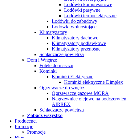
Lodówki kompresorowe
Lodówki pasywne
Lodówki termoelektryczne
Lodówki do zabudowy
Lodówki wolnostojące
Klimatyzatory
Klimatyzatory dachowe
Klimatyzatory podławkowe
Klimatyzatory przenośne
Schładzacze powietrza
Dom i Wnętrze
Fotele do masażu
Kominki
Kominki Elektryczne
Kominki elektryczne Dimplex
Ogrzewacze do wnętrz
Ogrzewacze gazowe MORA
Nagrzewnice olejowe na podczerwień
AIRREX
Schładzacze powietrza
Zobacz wszystko
Producenci
Promocje
Promocje
Blog