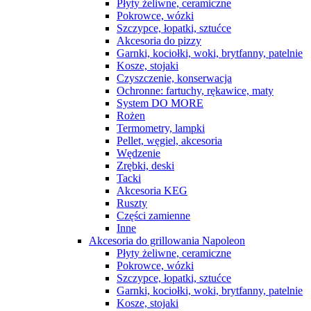
Płyty żeliwne, ceramiczne
Pokrowce, wózki
Szczypce, łopatki, sztućce
Akcesoria do pizzy
Garnki, kociołki, woki, brytfanny, patelnie
Kosze, stojaki
Czyszczenie, konserwacja
Ochronne: fartuchy, rękawice, maty
System DO MORE
Rożen
Termometry, lampki
Pellet, węgiel, akcesoria
Wędzenie
Zrębki, deski
Tacki
Akcesoria KEG
Ruszty
Części zamienne
Inne
Akcesoria do grillowania Napoleon
Płyty żeliwne, ceramiczne
Pokrowce, wózki
Szczypce, łopatki, sztućce
Garnki, kociołki, woki, brytfanny, patelnie
Kosze, stojaki