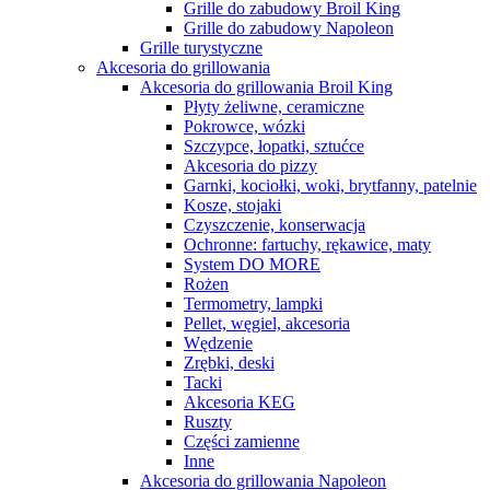
Grille do zabudowy Broil King
Grille do zabudowy Napoleon
Grille turystyczne
Akcesoria do grillowania
Akcesoria do grillowania Broil King
Płyty żeliwne, ceramiczne
Pokrowce, wózki
Szczypce, łopatki, sztućce
Akcesoria do pizzy
Garnki, kociołki, woki, brytfanny, patelnie
Kosze, stojaki
Czyszczenie, konserwacja
Ochronne: fartuchy, rękawice, maty
System DO MORE
Rożen
Termometry, lampki
Pellet, węgiel, akcesoria
Wędzenie
Zrębki, deski
Tacki
Akcesoria KEG
Ruszty
Części zamienne
Inne
Akcesoria do grillowania Napoleon