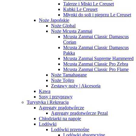
Talerze i Miski Le Creuset
Kubki Le Creuset
Młynki do soli i pieprzu Le Creuset
Noże Japońskie
Noże Global
Noże Mcusta Zanmai
Mcusta Zanmai Classic Damascus
Corian
Mcusta Zanmai Classic Damascus
Pakka
Mcusta Zanmai Supreme Hammered
Mcusta Zanmai Classic Pro Zebra
Mcusta Zanmai Classic Pro Flame
Noże Tamahagane
Noże Tojiro
Zestawy noży | Akcesoria
Kawa
Sosy i przyprawy
Turystyka i Rekreacja
Agregaty prądotwórcze
Agregaty prądotwórcze Pezal
Chłodziarki na napoje
Lodówki
Lodówki przenośne
Lodówki absorpcyjne