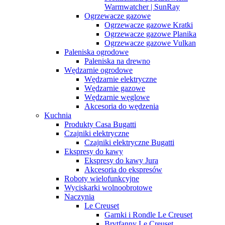
Warmwatcher | SunRay
Ogrzewacze gazowe
Ogrzewacze gazowe Kratki
Ogrzewacze gazowe Planika
Ogrzewacze gazowe Vulkan
Paleniska ogrodowe
Paleniska na drewno
Wędzarnie ogrodowe
Wędzarnie elektryczne
Wędzarnie gazowe
Wędzarnie węglowe
Akcesoria do wędzenia
Kuchnia
Produkty Casa Bugatti
Czajniki elektryczne
Czajniki elektryczne Bugatti
Ekspresy do kawy
Ekspresy do kawy Jura
Akcesoria do ekspresów
Roboty wielofunkcyjne
Wyciskarki wolnoobrotowe
Naczynia
Le Creuset
Garnki i Rondle Le Creuset
Brytfanny Le Creuset