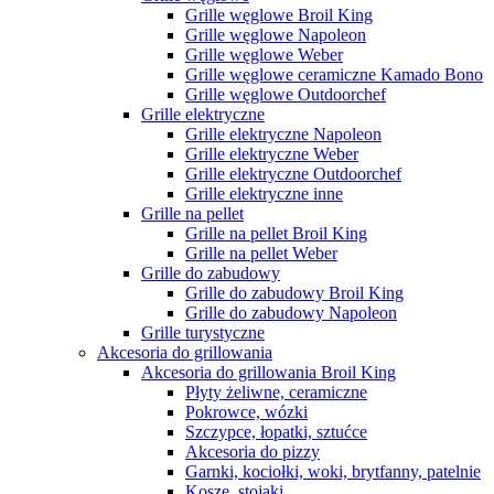
Grille węglowe Broil King
Grille węglowe Napoleon
Grille węglowe Weber
Grille węglowe ceramiczne Kamado Bono
Grille węglowe Outdoorchef
Grille elektryczne
Grille elektryczne Napoleon
Grille elektryczne Weber
Grille elektryczne Outdoorchef
Grille elektryczne inne
Grille na pellet
Grille na pellet Broil King
Grille na pellet Weber
Grille do zabudowy
Grille do zabudowy Broil King
Grille do zabudowy Napoleon
Grille turystyczne
Akcesoria do grillowania
Akcesoria do grillowania Broil King
Płyty żeliwne, ceramiczne
Pokrowce, wózki
Szczypce, łopatki, sztućce
Akcesoria do pizzy
Garnki, kociołki, woki, brytfanny, patelnie
Kosze, stojaki