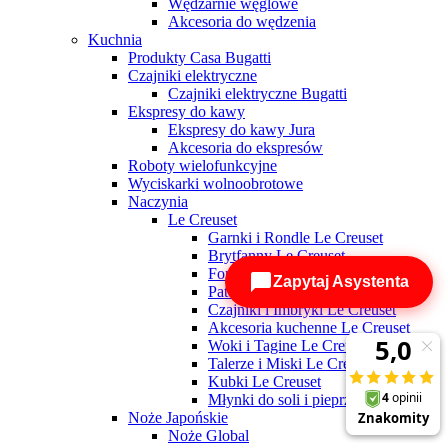
Wędzarnie węglowe
Akcesoria do wędzenia
Kuchnia
Produkty Casa Bugatti
Czajniki elektryczne
Czajniki elektryczne Bugatti
Ekspresy do kawy
Ekspresy do kawy Jura
Akcesoria do ekspresów
Roboty wielofunkcyjne
Wyciskarki wolnoobrotowe
Naczynia
Le Creuset
Garnki i Rondle Le Creuset
Brytfanny Le Creuset
Formy i Foremki do zapiekania
Zapytaj Asystenta
Patelnie Le Creuset
Czajniki i Imbryki Le Creuset
Akcesoria kuchenne Le Creuset
Woki i Tagine Le Creuset
Talerze i Miski Le Creuset
Kubki Le Creuset
Młynki do soli i pieprzu Le Creuset
Noże Japońskie
Noże Global