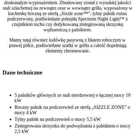
doskonałym wyposażeniem. Zbudowany został z wysokiej jakości
stali szlachetnej na zewnątrz oraz w wewnątrz grilla, wyposażony w
kuchenkę boczną ze strefą „Sizzle zone™”, tylny palnik rożna
podczerwony, podświetlane pokrętła Spectrum Night Light™ z
czujnikiem ruchu czy dedykowaną zintegrowaną skrzynkę
wędzarniczą z palnikiem.
Mamy tutaj również lodówkę pasywną z blatem roboczym w
prawej półce, podświetlane szafki w grillu a całość dopełniają
elementy chromowane.
Dane techniczne
5 palników głównych ze stali nierdzewnej o łącznej mocy 19
kW
Boczny palnik na podczerwień ze strefą „SIZZLE ZONE” o
mocy 4 kW
Tylny palnik na podczerwień o mocy 5,5 kW
Zintegrowana skrzynka do podwędzania z palnikiem o mocy
2,5 kW