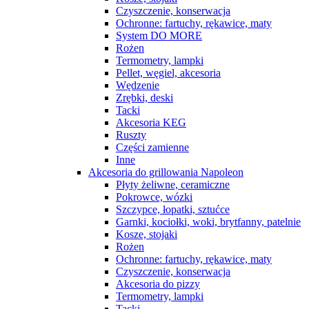
Czyszczenie, konserwacja
Ochronne: fartuchy, rękawice, maty
System DO MORE
Rożen
Termometry, lampki
Pellet, węgiel, akcesoria
Wędzenie
Zrębki, deski
Tacki
Akcesoria KEG
Ruszty
Części zamienne
Inne
Akcesoria do grillowania Napoleon
Płyty żeliwne, ceramiczne
Pokrowce, wózki
Szczypce, łopatki, sztućce
Garnki, kociołki, woki, brytfanny, patelnie
Kosze, stojaki
Rożen
Ochronne: fartuchy, rękawice, maty
Czyszczenie, konserwacja
Akcesoria do pizzy
Termometry, lampki
Tacki