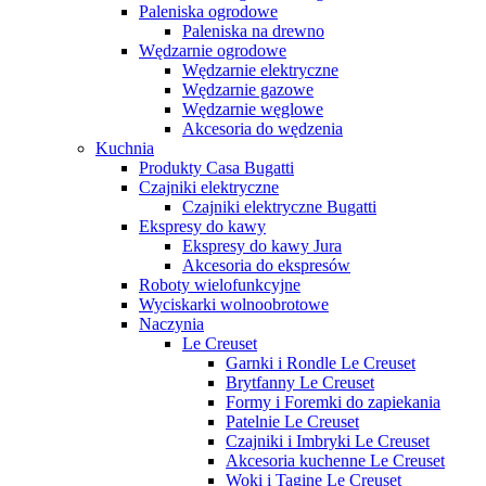
Paleniska ogrodowe
Paleniska na drewno
Wędzarnie ogrodowe
Wędzarnie elektryczne
Wędzarnie gazowe
Wędzarnie węglowe
Akcesoria do wędzenia
Kuchnia
Produkty Casa Bugatti
Czajniki elektryczne
Czajniki elektryczne Bugatti
Ekspresy do kawy
Ekspresy do kawy Jura
Akcesoria do ekspresów
Roboty wielofunkcyjne
Wyciskarki wolnoobrotowe
Naczynia
Le Creuset
Garnki i Rondle Le Creuset
Brytfanny Le Creuset
Formy i Foremki do zapiekania
Patelnie Le Creuset
Czajniki i Imbryki Le Creuset
Akcesoria kuchenne Le Creuset
Woki i Tagine Le Creuset