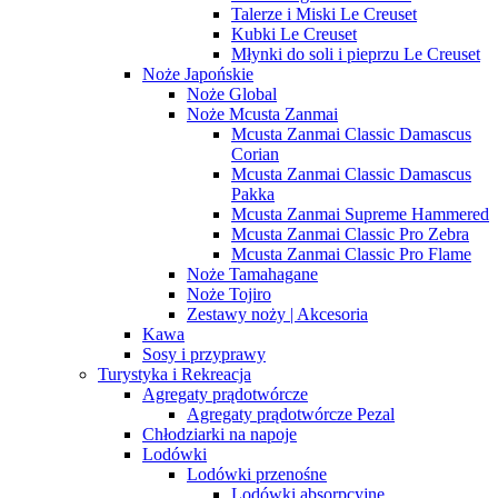
Talerze i Miski Le Creuset
Kubki Le Creuset
Młynki do soli i pieprzu Le Creuset
Noże Japońskie
Noże Global
Noże Mcusta Zanmai
Mcusta Zanmai Classic Damascus
Corian
Mcusta Zanmai Classic Damascus
Pakka
Mcusta Zanmai Supreme Hammered
Mcusta Zanmai Classic Pro Zebra
Mcusta Zanmai Classic Pro Flame
Noże Tamahagane
Noże Tojiro
Zestawy noży | Akcesoria
Kawa
Sosy i przyprawy
Turystyka i Rekreacja
Agregaty prądotwórcze
Agregaty prądotwórcze Pezal
Chłodziarki na napoje
Lodówki
Lodówki przenośne
Lodówki absorpcyjne