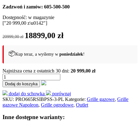
Zadzwoń i zamów: 605-500-500
Dostępność:
w magazynie
["20 999,00 z\u0142"]
Pierwotna
Aktualna
18899,00
zł
20999,00
zł
cena
cena
wynosiła:
wynosi:
20999,00 zł.
18899,00 zł.
📦
Kup teraz, a wyślemy w
poniedziałek
!
Najniższa cena z ostatnich 30 dni:
20 999,00 zł
ilość
Grill
Dodaj do koszyka
gazowy
Napoleon
dodaj do schowka
porównaj
Prestige
SKU:
PRO665RSIBPSS-3-PL
Kategorie:
Grille gazowe
,
Grille
PRO
gazowe Napoleon
,
Grille ogrodowe
,
Outlet
665
Stal
Inne dostępne warianty:
szlachetna