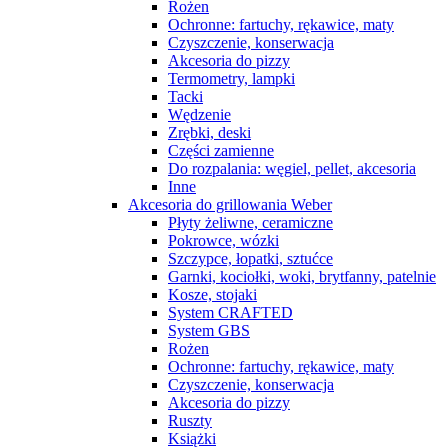
Rożen
Ochronne: fartuchy, rękawice, maty
Czyszczenie, konserwacja
Akcesoria do pizzy
Termometry, lampki
Tacki
Wędzenie
Zrębki, deski
Części zamienne
Do rozpalania: węgiel, pellet, akcesoria
Inne
Akcesoria do grillowania Weber
Płyty żeliwne, ceramiczne
Pokrowce, wózki
Szczypce, łopatki, sztućce
Garnki, kociołki, woki, brytfanny, patelnie
Kosze, stojaki
System CRAFTED
System GBS
Rożen
Ochronne: fartuchy, rękawice, maty
Czyszczenie, konserwacja
Akcesoria do pizzy
Ruszty
Książki