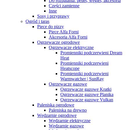
Do rozpalania: pellet, węgiel, akcesoria
Części zamienne
Inne
Sosy i przyprawy
Ogród i taras
Piece do pizzy
Piece Alfa Forni
Akcesoria Alfa Forni
Ogrzewacze ogrodowe
Ogrzewacze elektryczne
Promienniki podczerwieni Dream
Heat
Promienniki podczerwieni
Heatscope
Promienniki podczerwieni
Warmwatcher | SunRay
Ogrzewacze gazowe
Ogrzewacze gazowe Kratki
Ogrzewacze gazowe Planika
Ogrzewacze gazowe Vulkan
Paleniska ogrodowe
Paleniska na drewno
Wędzarnie ogrodowe
Wędzarnie elektryczne
Wędzarnie gazowe