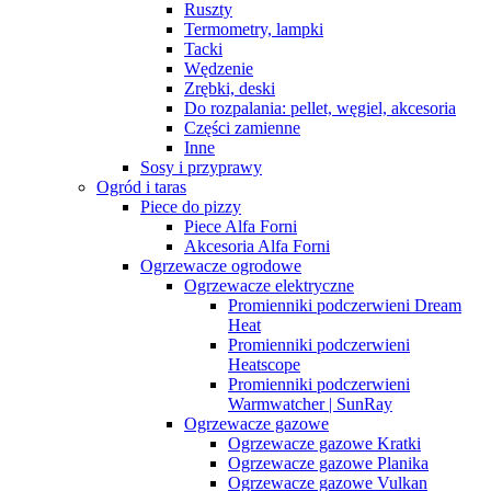
Ruszty
Termometry, lampki
Tacki
Wędzenie
Zrębki, deski
Do rozpalania: pellet, węgiel, akcesoria
Części zamienne
Inne
Sosy i przyprawy
Ogród i taras
Piece do pizzy
Piece Alfa Forni
Akcesoria Alfa Forni
Ogrzewacze ogrodowe
Ogrzewacze elektryczne
Promienniki podczerwieni Dream
Heat
Promienniki podczerwieni
Heatscope
Promienniki podczerwieni
Warmwatcher | SunRay
Ogrzewacze gazowe
Ogrzewacze gazowe Kratki
Ogrzewacze gazowe Planika
Ogrzewacze gazowe Vulkan