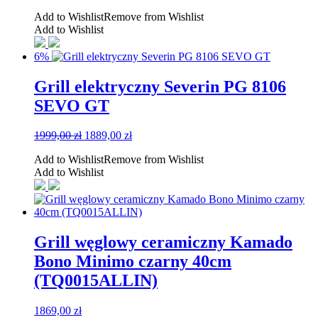
Add to Wishlist
Remove from Wishlist
Add to Wishlist
6%
Grill elektryczny Severin PG 8106
SEVO GT
Pierwotna
Aktualna
1999,00
zł
1889,00
zł
cena
cena
Add to Wishlist
Remove from Wishlist
wynosiła:
wynosi:
Add to Wishlist
1999,00 zł.
1889,00 zł.
Grill węglowy ceramiczny Kamado
Bono Minimo czarny 40cm
(TQ0015ALLIN)
1869,00
zł