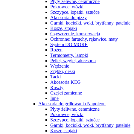
Płyty żeliwne, ceramiczne
Pokrowce, wózki
Szczypce, łopatki, sztućce
Akcesoria do pizzy
Garnki, kociołki, woki, brytfanny, patelnie
Kosze, stojaki
Czyszczenie, konserwacja
Ochronne: fartuchy, rękawice, maty
System DO MORE
Rożen
Termometry, lampki
Pellet, węgiel, akcesoria
Wędzenie
Zrębki, deski
Tacki
Akcesoria KEG
Ruszty
Części zamienne
Inne
Akcesoria do grillowania Napoleon
Płyty żeliwne, ceramiczne
Pokrowce, wózki
Szczypce, łopatki, sztućce
Garnki, kociołki, woki, brytfanny, patelnie
Kosze, stojaki