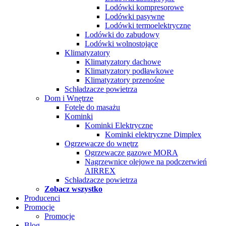
Lodówki kompresorowe
Lodówki pasywne
Lodówki termoelektryczne
Lodówki do zabudowy
Lodówki wolnostojące
Klimatyzatory
Klimatyzatory dachowe
Klimatyzatory podławkowe
Klimatyzatory przenośne
Schładzacze powietrza
Dom i Wnętrze
Fotele do masażu
Kominki
Kominki Elektryczne
Kominki elektryczne Dimplex
Ogrzewacze do wnętrz
Ogrzewacze gazowe MORA
Nagrzewnice olejowe na podczerwień
AIRREX
Schładzacze powietrza
Zobacz wszystko
Producenci
Promocje
Promocje
Blog