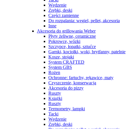
Wędzenie
Zrębki, deski
Części zamienne
Do rozpalania: węgiel, pellet, akcesoria
Inne
Akcesoria do grillowania Weber
Płyty żeliwne, ceramiczne
Pokrowce, wózki
Szczypce, łopatki, sztućce
Garnki, kociołki, woki, brytfanny, patelnie
Kosze, stojaki
System CRAFTED
System GBS
Rożen
Ochronne: fartuchy, rękawice, maty
Czyszczenie, konserwacja
Akcesoria do pizzy
Ruszty
Książki
Ruszty
Termometry, lampki
Tacki
Wędzenie
Zrębki, deski