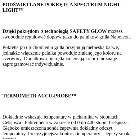
PODŚWIETLANE POKRĘTŁA SPECTRUM NIGHT
LIGHT™
Dzięki
pokrętłom z technologią SAFETY GLOW
możesz
swobodnie regulować dopływ gazu do palników grilla Napoleon.
Pokrętła po uruchomieniu grilla przyjmują niebieską barwę,
jednakże włączenie palnika powoduje zmianę jego koloru na
czerwony. Dodatkowo pokrętła zmieniają kolor i można je
zaprogramować indywidualnie.
TERMOMETR ACCU-PROBE™
Dokładnie wskazuje temperaturę w piekarniku w stopniach
Celsjusza i Fahrenheita w zakresie od 0 do 400 stopni Celsjusza.
Głęboko umieszczona sonda zapewnia dokładny odczyt
temperatury. Precyzyjniejsza kontrola temperatury = lepszy smak