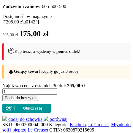
Zadzwoń i zamów:
605-500-500
Dostępność:
w magazynie
["205,00 z\u0142"]
Pierwotna
Aktualna
175,00
zł
205,00
zł
cena
cena
wynosiła:
wynosi:
205,00 zł.
175,00 zł.
📦
Kup teraz, a wyślemy w
poniedziałek
!
🔥
Gorący towar!
Kupiły go już
3
osoby.
Najniższa cena z ostatnich 30 dni:
205,00 zł
ilość
Młynek
Dodaj do koszyka
do
soli
Le
Creuset
dodaj do schowka
porównaj
21
SKU:
96002000642000
Kategorie:
Kuchnia
,
Le Creuset
,
Młynki do
cm
soli i pieprzu Le Creuset
GTIN:
0630870215695