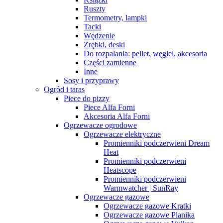
Ruszty
Termometry, lampki
Tacki
Wędzenie
Zrębki, deski
Do rozpalania: pellet, węgiel, akcesoria
Części zamienne
Inne
Sosy i przyprawy
Ogród i taras
Piece do pizzy
Piece Alfa Forni
Akcesoria Alfa Forni
Ogrzewacze ogrodowe
Ogrzewacze elektryczne
Promienniki podczerwieni Dream
Heat
Promienniki podczerwieni
Heatscope
Promienniki podczerwieni
Warmwatcher | SunRay
Ogrzewacze gazowe
Ogrzewacze gazowe Kratki
Ogrzewacze gazowe Planika