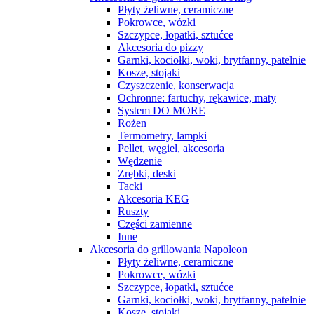
Płyty żeliwne, ceramiczne
Pokrowce, wózki
Szczypce, łopatki, sztućce
Akcesoria do pizzy
Garnki, kociołki, woki, brytfanny, patelnie
Kosze, stojaki
Czyszczenie, konserwacja
Ochronne: fartuchy, rękawice, maty
System DO MORE
Rożen
Termometry, lampki
Pellet, węgiel, akcesoria
Wędzenie
Zrębki, deski
Tacki
Akcesoria KEG
Ruszty
Części zamienne
Inne
Akcesoria do grillowania Napoleon
Płyty żeliwne, ceramiczne
Pokrowce, wózki
Szczypce, łopatki, sztućce
Garnki, kociołki, woki, brytfanny, patelnie
Kosze, stojaki