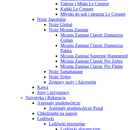
Talerze i Miski Le Creuset
Kubki Le Creuset
Młynki do soli i pieprzu Le Creuset
Noże Japońskie
Noże Global
Noże Mcusta Zanmai
Mcusta Zanmai Classic Damascus
Corian
Mcusta Zanmai Classic Damascus
Pakka
Mcusta Zanmai Supreme Hammered
Mcusta Zanmai Classic Pro Zebra
Mcusta Zanmai Classic Pro Flame
Noże Tamahagane
Noże Tojiro
Zestawy noży | Akcesoria
Kawa
Sosy i przyprawy
Turystyka i Rekreacja
Agregaty prądotwórcze
Agregaty prądotwórcze Pezal
Chłodziarki na napoje
Lodówki
Lodówki przenośne
Lodówki absorpcyjne