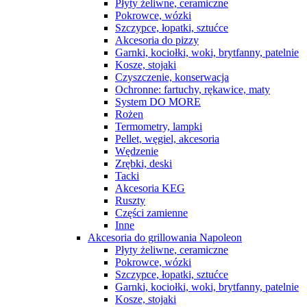
Płyty żeliwne, ceramiczne
Pokrowce, wózki
Szczypce, łopatki, sztućce
Akcesoria do pizzy
Garnki, kociołki, woki, brytfanny, patelnie
Kosze, stojaki
Czyszczenie, konserwacja
Ochronne: fartuchy, rękawice, maty
System DO MORE
Rożen
Termometry, lampki
Pellet, węgiel, akcesoria
Wędzenie
Zrębki, deski
Tacki
Akcesoria KEG
Ruszty
Części zamienne
Inne
Akcesoria do grillowania Napoleon
Płyty żeliwne, ceramiczne
Pokrowce, wózki
Szczypce, łopatki, sztućce
Garnki, kociołki, woki, brytfanny, patelnie
Kosze, stojaki