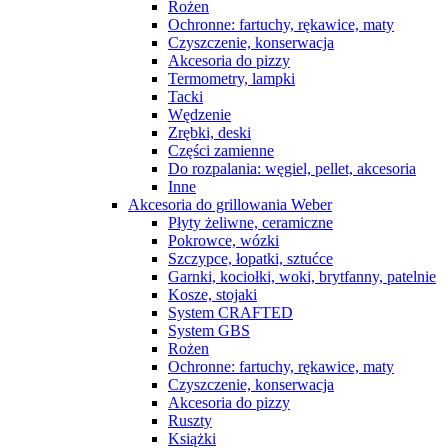
Rożen
Ochronne: fartuchy, rękawice, maty
Czyszczenie, konserwacja
Akcesoria do pizzy
Termometry, lampki
Tacki
Wędzenie
Zrębki, deski
Części zamienne
Do rozpalania: węgiel, pellet, akcesoria
Inne
Akcesoria do grillowania Weber
Płyty żeliwne, ceramiczne
Pokrowce, wózki
Szczypce, łopatki, sztućce
Garnki, kociołki, woki, brytfanny, patelnie
Kosze, stojaki
System CRAFTED
System GBS
Rożen
Ochronne: fartuchy, rękawice, maty
Czyszczenie, konserwacja
Akcesoria do pizzy
Ruszty
Książki