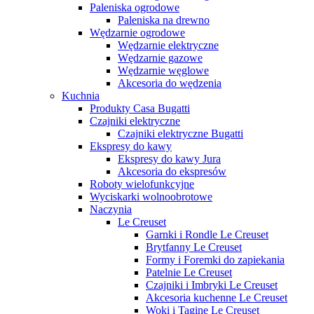
Paleniska ogrodowe
Paleniska na drewno
Wędzarnie ogrodowe
Wędzarnie elektryczne
Wędzarnie gazowe
Wędzarnie węglowe
Akcesoria do wędzenia
Kuchnia
Produkty Casa Bugatti
Czajniki elektryczne
Czajniki elektryczne Bugatti
Ekspresy do kawy
Ekspresy do kawy Jura
Akcesoria do ekspresów
Roboty wielofunkcyjne
Wyciskarki wolnoobrotowe
Naczynia
Le Creuset
Garnki i Rondle Le Creuset
Brytfanny Le Creuset
Formy i Foremki do zapiekania
Patelnie Le Creuset
Czajniki i Imbryki Le Creuset
Akcesoria kuchenne Le Creuset
Woki i Tagine Le Creuset