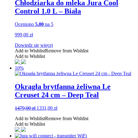
Chłodziarka do mleka Jura Cool
Control 1.0 L – Biała
Oceniono
5.00
na 5
999,00
zł
Dowiedz się więcej
Add to Wishlist
Remove from Wishlist
Add to Wishlist
10%
Okrągła brytfanna żeliwna Le
Creuset 24 cm – Deep Teal
Pierwotna
Aktualna
1479,00
zł
1331,00
zł
cena
cena
Add to Wishlist
Remove from Wishlist
wynosiła:
wynosi:
Add to Wishlist
1479,00 zł.
1331,00 zł.