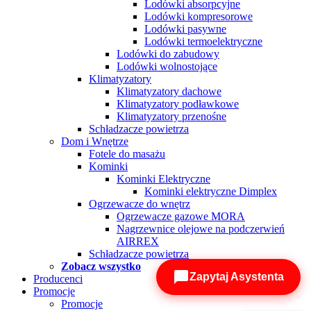
Lodówki absorpcyjne
Lodówki kompresorowe
Lodówki pasywne
Lodówki termoelektryczne
Lodówki do zabudowy
Lodówki wolnostojące
Klimatyzatory
Klimatyzatory dachowe
Klimatyzatory podławkowe
Klimatyzatory przenośne
Schładzacze powietrza
Dom i Wnętrze
Fotele do masażu
Kominki
Kominki Elektryczne
Kominki elektryczne Dimplex
Ogrzewacze do wnętrz
Ogrzewacze gazowe MORA
Nagrzewnice olejowe na podczerwień
AIRREX
Schładzacze powietrza
Zobacz wszystko
Zapytaj Asystenta
Producenci
Promocje
Promocje