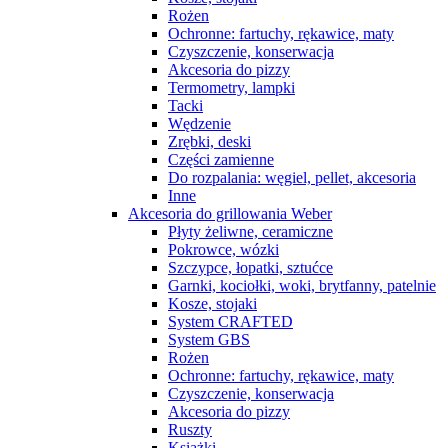
Rożen
Ochronne: fartuchy, rękawice, maty
Czyszczenie, konserwacja
Akcesoria do pizzy
Termometry, lampki
Tacki
Wędzenie
Zrębki, deski
Części zamienne
Do rozpalania: węgiel, pellet, akcesoria
Inne
Akcesoria do grillowania Weber
Płyty żeliwne, ceramiczne
Pokrowce, wózki
Szczypce, łopatki, sztućce
Garnki, kociołki, woki, brytfanny, patelnie
Kosze, stojaki
System CRAFTED
System GBS
Rożen
Ochronne: fartuchy, rękawice, maty
Czyszczenie, konserwacja
Akcesoria do pizzy
Ruszty
Książki