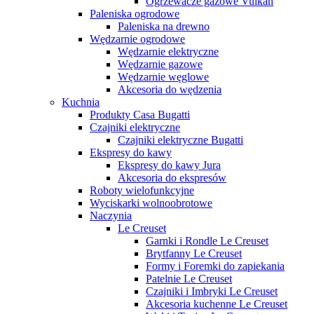
Ogrzewacze gazowe Vulkan
Paleniska ogrodowe
Paleniska na drewno
Wędzarnie ogrodowe
Wędzarnie elektryczne
Wędzarnie gazowe
Wędzarnie węglowe
Akcesoria do wędzenia
Kuchnia
Produkty Casa Bugatti
Czajniki elektryczne
Czajniki elektryczne Bugatti
Ekspresy do kawy
Ekspresy do kawy Jura
Akcesoria do ekspresów
Roboty wielofunkcyjne
Wyciskarki wolnoobrotowe
Naczynia
Le Creuset
Garnki i Rondle Le Creuset
Brytfanny Le Creuset
Formy i Foremki do zapiekania
Patelnie Le Creuset
Czajniki i Imbryki Le Creuset
Akcesoria kuchenne Le Creuset