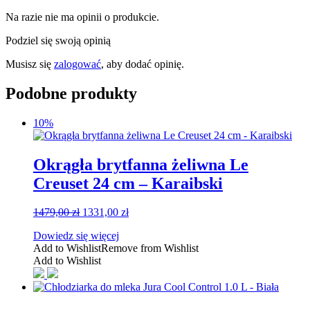
Na razie nie ma opinii o produkcie.
Podziel się swoją opinią
Musisz się
zalogować
, aby dodać opinię.
Podobne produkty
10%
Okrągła brytfanna żeliwna Le
Creuset 24 cm – Karaibski
Pierwotna
Aktualna
1479,00
zł
1331,00
zł
cena
cena
Dowiedz się więcej
wynosiła:
wynosi:
Add to Wishlist
Remove from Wishlist
1479,00 zł.
1331,00 zł.
Add to Wishlist