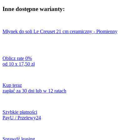
ceramiczny
-
Inne dostępne warianty:
Deep
Teal
Młynek do soli Le Creuset 21 cm ceramiczny - Płomienny
Oblicz ratę 0%
od 10 x
17,50
zł
Kup teraz
zapłać za 30 dni lub w 12 ratach
Szybkie płatności
PayU / Przelewy24
Sprawdź leasing