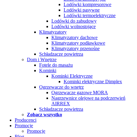
Lodówki kompresorowe
Lodówki pasywne
Lodówki termoelektryczne
Lodówki do zabudowy
Lodówki wolnostojące
Klimatyzatory
Klimatyzatory dachowe
Klimatyzatory podławkowe
Klimatyzatory przenośne
Schładzacze powietrza
Dom i Wnętrze
Fotele do masażu
Kominki
Kominki Elektryczne
Kominki elektryczne Dimplex
Ogrzewacze do wnętrz
Ogrzewacze gazowe MORA
Nagrzewnice olejowe na podczerwień
AIRREX
Schładzacze powietrza
Zobacz wszystko
Producenci
Promocje
Promocje
Blog