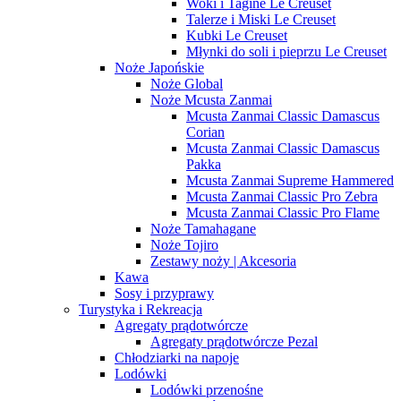
Woki i Tagine Le Creuset
Talerze i Miski Le Creuset
Kubki Le Creuset
Młynki do soli i pieprzu Le Creuset
Noże Japońskie
Noże Global
Noże Mcusta Zanmai
Mcusta Zanmai Classic Damascus
Corian
Mcusta Zanmai Classic Damascus
Pakka
Mcusta Zanmai Supreme Hammered
Mcusta Zanmai Classic Pro Zebra
Mcusta Zanmai Classic Pro Flame
Noże Tamahagane
Noże Tojiro
Zestawy noży | Akcesoria
Kawa
Sosy i przyprawy
Turystyka i Rekreacja
Agregaty prądotwórcze
Agregaty prądotwórcze Pezal
Chłodziarki na napoje
Lodówki
Lodówki przenośne