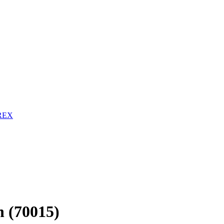
RREX
n (70015)