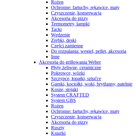
Rożen
Ochronne: fartuchy, rękawice, maty
Czyszczenie, konserwacja
Akcesoria do pizzy
Termometry, lampki
Tacki
Wędzenie
Zrębki, deski
Części zamienne
Do rozpalania: węgiel, pellet, akcesoria
Inne
Akcesoria do grillowania Weber
Płyty żeliwne, ceramiczne
Pokrowce, wózki
Szczypce, łopatki, sztućce
Garnki, kociołki, woki, brytfanny, patelnie
Kosze, stojaki
System CRAFTED
System GBS
Rożen
Ochronne: fartuchy, rękawice, maty
Czyszczenie, konserwacja
Akcesoria do pizzy
Ruszty
Książki