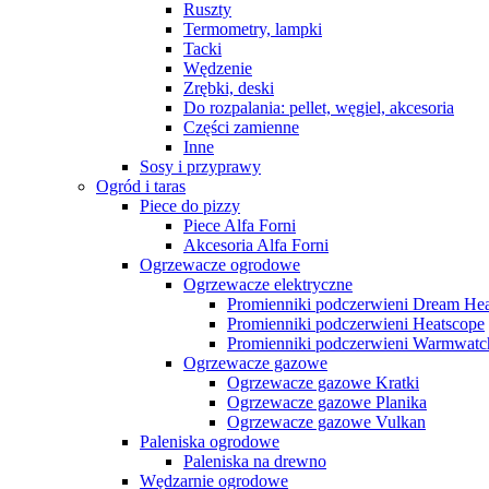
Ruszty
Termometry, lampki
Tacki
Wędzenie
Zrębki, deski
Do rozpalania: pellet, węgiel, akcesoria
Części zamienne
Inne
Sosy i przyprawy
Ogród i taras
Piece do pizzy
Piece Alfa Forni
Akcesoria Alfa Forni
Ogrzewacze ogrodowe
Ogrzewacze elektryczne
Promienniki podczerwieni Dream Hea
Promienniki podczerwieni Heatscope
Promienniki podczerwieni Warmwatc
Ogrzewacze gazowe
Ogrzewacze gazowe Kratki
Ogrzewacze gazowe Planika
Ogrzewacze gazowe Vulkan
Paleniska ogrodowe
Paleniska na drewno
Wędzarnie ogrodowe