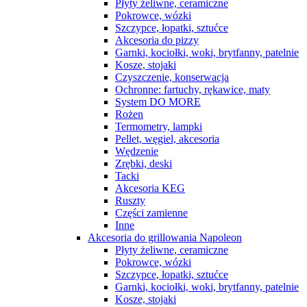
Płyty żeliwne, ceramiczne
Pokrowce, wózki
Szczypce, łopatki, sztućce
Akcesoria do pizzy
Garnki, kociołki, woki, brytfanny, patelnie
Kosze, stojaki
Czyszczenie, konserwacja
Ochronne: fartuchy, rękawice, maty
System DO MORE
Rożen
Termometry, lampki
Pellet, węgiel, akcesoria
Wędzenie
Zrębki, deski
Tacki
Akcesoria KEG
Ruszty
Części zamienne
Inne
Akcesoria do grillowania Napoleon
Płyty żeliwne, ceramiczne
Pokrowce, wózki
Szczypce, łopatki, sztućce
Garnki, kociołki, woki, brytfanny, patelnie
Kosze, stojaki