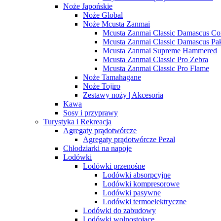
Noże Japońskie
Noże Global
Noże Mcusta Zanmai
Mcusta Zanmai Classic Damascus Co
Mcusta Zanmai Classic Damascus Pa
Mcusta Zanmai Supreme Hammered
Mcusta Zanmai Classic Pro Zebra
Mcusta Zanmai Classic Pro Flame
Noże Tamahagane
Noże Tojiro
Zestawy noży | Akcesoria
Kawa
Sosy i przyprawy
Turystyka i Rekreacja
Agregaty prądotwórcze
Agregaty prądotwórcze Pezal
Chłodziarki na napoje
Lodówki
Lodówki przenośne
Lodówki absorpcyjne
Lodówki kompresorowe
Lodówki pasywne
Lodówki termoelektryczne
Lodówki do zabudowy
Lodówki wolnostojące