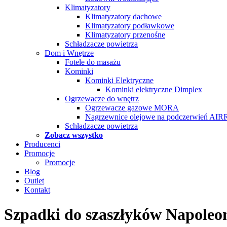
Klimatyzatory
Klimatyzatory dachowe
Klimatyzatory podławkowe
Klimatyzatory przenośne
Schładzacze powietrza
Dom i Wnętrze
Fotele do masażu
Kominki
Kominki Elektryczne
Kominki elektryczne Dimplex
Ogrzewacze do wnętrz
Ogrzewacze gazowe MORA
Nagrzewnice olejowe na podczerwień AI
Schładzacze powietrza
Zobacz wszystko
Producenci
Promocje
Promocje
Blog
Outlet
Kontakt
Szpadki do szaszłyków Napoleo