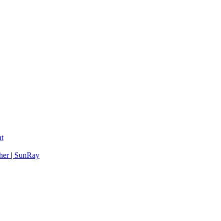
t
her | SunRay