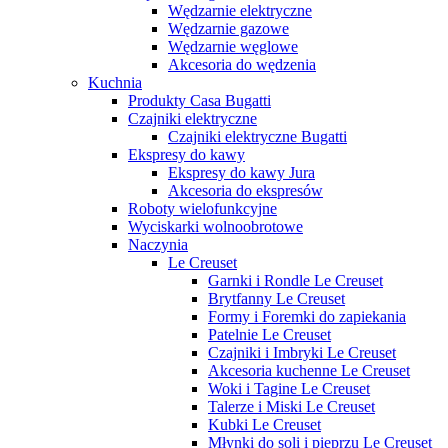
Wędzarnie elektryczne
Wędzarnie gazowe
Wędzarnie węglowe
Akcesoria do wędzenia
Kuchnia
Produkty Casa Bugatti
Czajniki elektryczne
Czajniki elektryczne Bugatti
Ekspresy do kawy
Ekspresy do kawy Jura
Akcesoria do ekspresów
Roboty wielofunkcyjne
Wyciskarki wolnoobrotowe
Naczynia
Le Creuset
Garnki i Rondle Le Creuset
Brytfanny Le Creuset
Formy i Foremki do zapiekania
Patelnie Le Creuset
Czajniki i Imbryki Le Creuset
Akcesoria kuchenne Le Creuset
Woki i Tagine Le Creuset
Talerze i Miski Le Creuset
Kubki Le Creuset
Młynki do soli i pieprzu Le Creuset