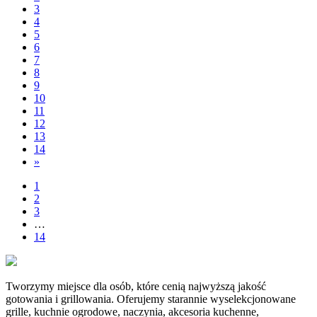
3
4
5
6
7
8
9
10
11
12
13
14
»
1
2
3
…
14
Tworzymy miejsce dla osób, które cenią najwyższą jakość
gotowania i grillowania. Oferujemy starannie wyselekcjonowane
grille, kuchnie ogrodowe, naczynia, akcesoria kuchenne,