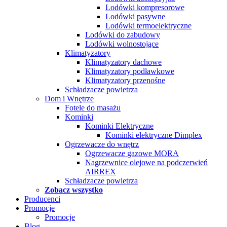
Lodówki kompresorowe
Lodówki pasywne
Lodówki termoelektryczne
Lodówki do zabudowy
Lodówki wolnostojące
Klimatyzatory
Klimatyzatory dachowe
Klimatyzatory podławkowe
Klimatyzatory przenośne
Schładzacze powietrza
Dom i Wnętrze
Fotele do masażu
Kominki
Kominki Elektryczne
Kominki elektryczne Dimplex
Ogrzewacze do wnętrz
Ogrzewacze gazowe MORA
Nagrzewnice olejowe na podczerwień
AIRREX
Schładzacze powietrza
Zobacz wszystko
Producenci
Promocje
Promocje
Blog