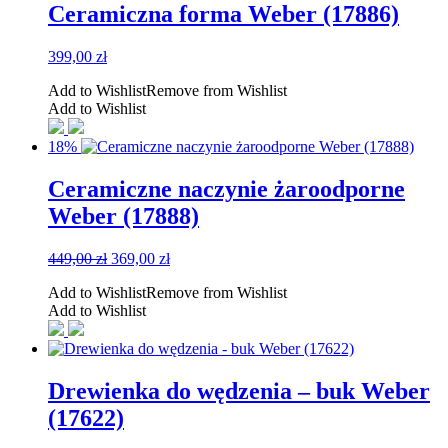
Ceramiczna forma Weber (17886)
399,00
zł
Add to Wishlist
Remove from Wishlist
Add to Wishlist
18%
Ceramiczne naczynie żaroodporne
Weber (17888)
Pierwotna
Aktualna
449,00
zł
369,00
zł
cena
cena
Add to Wishlist
Remove from Wishlist
wynosiła:
wynosi:
Add to Wishlist
449,00 zł.
369,00 zł.
Drewienka do wędzenia – buk Weber
(17622)