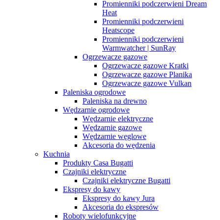
Promienniki podczerwieni Dream
Heat
Promienniki podczerwieni
Heatscope
Promienniki podczerwieni
Warmwatcher | SunRay
Ogrzewacze gazowe
Ogrzewacze gazowe Kratki
Ogrzewacze gazowe Planika
Ogrzewacze gazowe Vulkan
Paleniska ogrodowe
Paleniska na drewno
Wędzarnie ogrodowe
Wędzarnie elektryczne
Wędzarnie gazowe
Wędzarnie węglowe
Akcesoria do wędzenia
Kuchnia
Produkty Casa Bugatti
Czajniki elektryczne
Czajniki elektryczne Bugatti
Ekspresy do kawy
Ekspresy do kawy Jura
Akcesoria do ekspresów
Roboty wielofunkcyjne