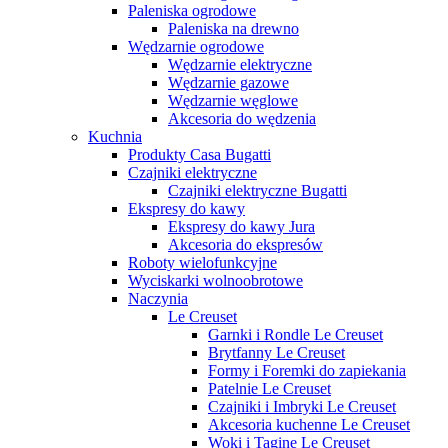
Paleniska ogrodowe
Paleniska na drewno
Wędzarnie ogrodowe
Wędzarnie elektryczne
Wędzarnie gazowe
Wędzarnie węglowe
Akcesoria do wędzenia
Kuchnia
Produkty Casa Bugatti
Czajniki elektryczne
Czajniki elektryczne Bugatti
Ekspresy do kawy
Ekspresy do kawy Jura
Akcesoria do ekspresów
Roboty wielofunkcyjne
Wyciskarki wolnoobrotowe
Naczynia
Le Creuset
Garnki i Rondle Le Creuset
Brytfanny Le Creuset
Formy i Foremki do zapiekania
Patelnie Le Creuset
Czajniki i Imbryki Le Creuset
Akcesoria kuchenne Le Creuset
Woki i Tagine Le Creuset