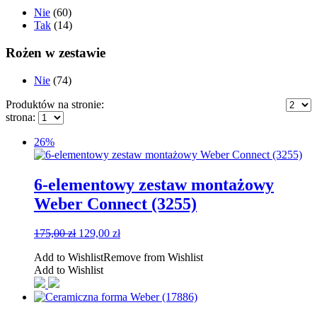
Nie
(60)
Tak
(14)
Rożen w zestawie
Nie
(74)
Produktów na stronie:
strona:
26%
6-elementowy zestaw montażowy
Weber Connect (3255)
Pierwotna
Aktualna
175,00
zł
129,00
zł
cena
cena
Add to Wishlist
Remove from Wishlist
wynosiła:
wynosi:
Add to Wishlist
175,00 zł.
129,00 zł.