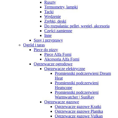
Ruszty
Termometry, lampki
Tacki
Wędzenie
Zrębki, deski
Do rozpalania: pellet, węgiel, akcesoria
Części zamienne
Inne
Sosy i przyprawy
Ogród i taras
Piece do pizzy
Piece Alfa Forni
Akcesoria Alfa Forni
Ogrzewacze ogrodowe
Ogrzewacze elektryczne
Promienniki podczerwieni Dream
Heat
Promienniki podczerwieni
Heatscope
Promienniki podczerwieni
Warmwatcher | SunRay
Ogrzewacze gazowe
Ogrzewacze gazowe Kratki
Ogrzewacze gazowe Planika
Ogrzewacze gazowe Vulkan