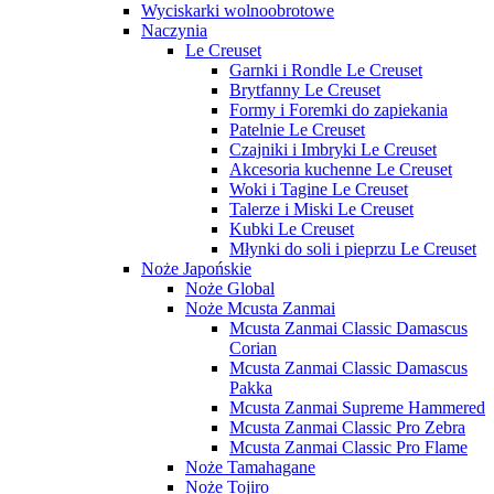
Wyciskarki wolnoobrotowe
Naczynia
Le Creuset
Garnki i Rondle Le Creuset
Brytfanny Le Creuset
Formy i Foremki do zapiekania
Patelnie Le Creuset
Czajniki i Imbryki Le Creuset
Akcesoria kuchenne Le Creuset
Woki i Tagine Le Creuset
Talerze i Miski Le Creuset
Kubki Le Creuset
Młynki do soli i pieprzu Le Creuset
Noże Japońskie
Noże Global
Noże Mcusta Zanmai
Mcusta Zanmai Classic Damascus
Corian
Mcusta Zanmai Classic Damascus
Pakka
Mcusta Zanmai Supreme Hammered
Mcusta Zanmai Classic Pro Zebra
Mcusta Zanmai Classic Pro Flame
Noże Tamahagane
Noże Tojiro