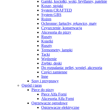
Garnki, kociołki, woki, brytfanny, patelnie
Kosze, stojaki
System CRAFTED
System GBS
Rożen
Ochronne: fartuchy, rękawice, maty
Czyszczenie, konserwacja
Akcesoria do pizzy
Ruszty
Książki
Ruszty
Termometry, lampki
Tacki
Wędzenie
Zrębki, deski
Do rozpalania: pellet, węgiel, akcesoria
Części zamienne
Inne
Sosy i przyprawy
Ogród i taras
Piece do pizzy
Piece Alfa Forni
Akcesoria Alfa Forni
Ogrzewacze ogrodowe
Ogrzewacze elektryczne