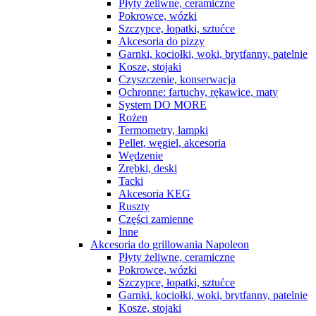
Płyty żeliwne, ceramiczne
Pokrowce, wózki
Szczypce, łopatki, sztućce
Akcesoria do pizzy
Garnki, kociołki, woki, brytfanny, patelnie
Kosze, stojaki
Czyszczenie, konserwacja
Ochronne: fartuchy, rękawice, maty
System DO MORE
Rożen
Termometry, lampki
Pellet, węgiel, akcesoria
Wędzenie
Zrębki, deski
Tacki
Akcesoria KEG
Ruszty
Części zamienne
Inne
Akcesoria do grillowania Napoleon
Płyty żeliwne, ceramiczne
Pokrowce, wózki
Szczypce, łopatki, sztućce
Garnki, kociołki, woki, brytfanny, patelnie
Kosze, stojaki