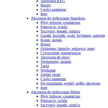
Akcesoria KEG
Ruszty
Części zamienne
Inne
Akcesoria do grillowania Napoleon
Płyty żeliwne, ceramiczne
Pokrowce, wózki
Szczypce, łopatki, sztućce
Garnki, kociołki, woki, brytfanny, patelnie
Kosze, stojaki
Rożen
Ochronne: fartuchy, rękawice, maty
Czyszczenie, konserwacja
Akcesoria do pizzy
Termometry, lampki
Tacki
Wędzenie
Zrębki, deski
Części zamienne
Do rozpalania: węgiel, pellet, akcesoria
Inne
Akcesoria do grillowania Weber
Płyty żeliwne, ceramiczne
Pokrowce, wózki
Szczypce, łopatki, sztućce