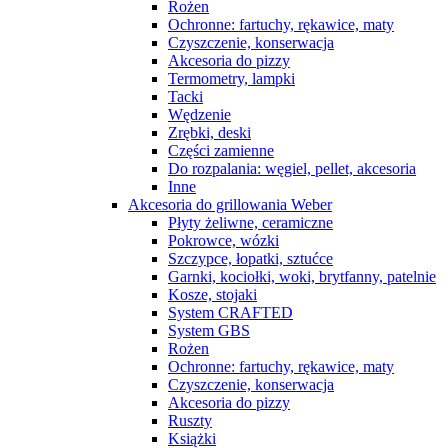
Rożen
Ochronne: fartuchy, rękawice, maty
Czyszczenie, konserwacja
Akcesoria do pizzy
Termometry, lampki
Tacki
Wędzenie
Zrębki, deski
Części zamienne
Do rozpalania: węgiel, pellet, akcesoria
Inne
Akcesoria do grillowania Weber
Płyty żeliwne, ceramiczne
Pokrowce, wózki
Szczypce, łopatki, sztućce
Garnki, kociołki, woki, brytfanny, patelnie
Kosze, stojaki
System CRAFTED
System GBS
Rożen
Ochronne: fartuchy, rękawice, maty
Czyszczenie, konserwacja
Akcesoria do pizzy
Ruszty
Książki