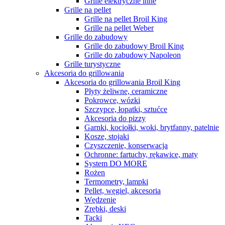
Grille elektryczne inne
Grille na pellet
Grille na pellet Broil King
Grille na pellet Weber
Grille do zabudowy
Grille do zabudowy Broil King
Grille do zabudowy Napoleon
Grille turystyczne
Akcesoria do grillowania
Akcesoria do grillowania Broil King
Płyty żeliwne, ceramiczne
Pokrowce, wózki
Szczypce, łopatki, sztućce
Akcesoria do pizzy
Garnki, kociołki, woki, brytfanny, patelnie
Kosze, stojaki
Czyszczenie, konserwacja
Ochronne: fartuchy, rękawice, maty
System DO MORE
Rożen
Termometry, lampki
Pellet, węgiel, akcesoria
Wędzenie
Zrębki, deski
Tacki