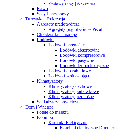
Zestawy noży | Akcesoria
Kawa
Sosy i przyprawy
Turystyka i Rekreacja
Agregaty prądotwórcze
Agregaty prądotwórcze Pezal
Chłodziarki na napoje
Lodówki
Lodówki przenośne
Lodówki absorpcyjne
Lodówki kompresorowe
Lodówki pasywne
Lodówki termoelektryczne
Lodówki do zabudowy
Lodówki wolnostojące
Klimatyzatory
Klimatyzatory dachowe
Klimatyzatory podławkowe
Klimatyzatory przenośne
Schładzacze powietrza
Dom i Wnętrze
Fotele do masażu
Kominki
Kominki Elektryczne
Kominki elektryczne Dimplex