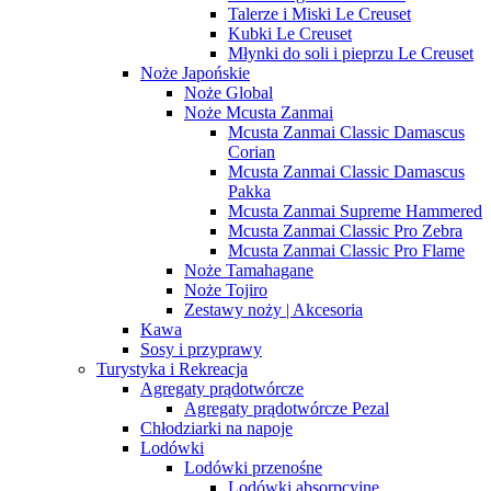
Talerze i Miski Le Creuset
Kubki Le Creuset
Młynki do soli i pieprzu Le Creuset
Noże Japońskie
Noże Global
Noże Mcusta Zanmai
Mcusta Zanmai Classic Damascus
Corian
Mcusta Zanmai Classic Damascus
Pakka
Mcusta Zanmai Supreme Hammered
Mcusta Zanmai Classic Pro Zebra
Mcusta Zanmai Classic Pro Flame
Noże Tamahagane
Noże Tojiro
Zestawy noży | Akcesoria
Kawa
Sosy i przyprawy
Turystyka i Rekreacja
Agregaty prądotwórcze
Agregaty prądotwórcze Pezal
Chłodziarki na napoje
Lodówki
Lodówki przenośne
Lodówki absorpcyjne